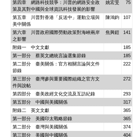
第四章 網路科技競爭：川普的網路安全政
姚宏旻
75
策及其對中國與全球資訊科技發展的影響
第五章 川普對香港「反送中」運動立場與
陳鴻鈞
107
美中關係
第六章 川普政府國際勞動政策對海峽兩岸
焦興鎧
141
之影響
附錄一 中文文獻
185
第一部分 蔡英文總統言論選集節錄
185
第二部分 臺美關係：官方相關言論與文件
222
節錄
第三部分 臺灣參與重要國際組織之官方文
272
件與說帖
第四部分 臺美政經文化交流及互訪紀錄
293
第五部分 中國與美國關係
317
附錄二 英文文獻
365
第一部分 美國印太戰略節錄
365
第二部分 臺灣與美國關係
374
第三部分 美國與中國關係
404