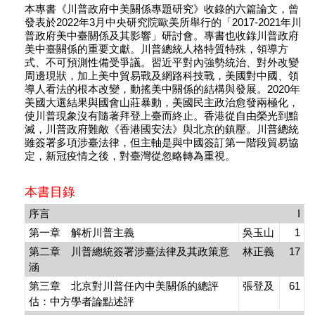
本專書《川普政府中美關係專題研究》收錄的六篇論文，曾
發表於2022年3月中央研究院歐美所舉行的「2017-2021年川
普政府美中臺關係及其影響」研討會。專書也收錄川普政府
美中臺關係的重要文獻。川普總統人格特質特殊，領導方
式、不可預測性備受爭議。習近平對內強勢統治、對外改變
周邊現狀，加上美中貿易戰及網路科技戰，美國對中國、領
導人看法的根本改變，動搖美中關係的結構與發展。2020年
美國大選結果與國會山莊暴動，美國民主政治愈發兩極化，
使川普現象沒有隨著拜登上臺而終止。香港從自由榮光到黯
滅，川普政府難敵《香港國安法》與北京的鎮壓。川普總統
雖簽署多項涉臺法律，但主軸是與中國簽訂第一階段貿易協
定，新冠疫情之後，對臺灣從忽略轉為重視。
本書目錄
序言
I
第一章 解析川普主義
吳玉山
1
第二章 川普總統簽署涉臺法律及其政策意
林正義
17
涵
第三章 北京對川普任內中美關係的總評
張登及
61
估：中方學者論點述評