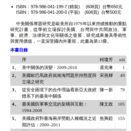
ISBN：978-986-041-199-7 (精裝) (608頁) 台幣650元
ISBN：978-986-041-200-0 (平裝) (608頁) 台幣500元
中美關係專題研究是歐美所自1979年以來持續推動的重點
研究計畫，從學術立場探討美國、台灣與中共間政治、軍
事、經濟、法律與文化等關係之發展，研究成果兼具學術性
與實用價值，一直深受國內外重視，此書為第13冊。
本書目錄
序
柯瓊芳
xiii
1、
美中關係的演變：2009-2010
裘兆琳
1
2、
美國歐巴馬政府就南海問題所持態度與
宋燕輝
49
立場之研究
3、
從安全困境下的合作理論看新亞太政經
陳一新
79
體系下的臺美中關係
4、
臺美國防軍事交流的架構與互動：
陳文政
105
1994-2008
5、
美國政府對臺海兩岸勞動人權概況之近
焦興鎧
155
期評估：2000–2011