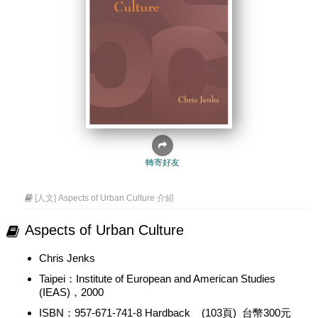
轉寄好友
[人文] Aspects of Urban Culture 介紹
Aspects of Urban Culture
Chris Jenks
Taipei：Institute of European and American Studies
(IEAS)，2000
ISBN：957-671-741-8 Hardback (103頁) 台幣300元