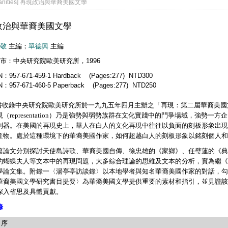
anities] 再現政治與華裔美國文學
政治與華裔美國文學
敬
主編；
單德興
主編
市：中央研究院歐美研究所，1996
N：957-671-459-1 Hardback (Pages:277) NTD300
N：957-671-460-5 Paperback (Pages:277) NTD250
書收錄中央研究院歐美研究所於一九九五年四月主辦之「再現：第二屆華裔美國
現（representation）乃是強勢與弱勢族群在文化實踐中的鬥爭場域，強
利器。在美國的再現史上，華人在白人的文化再現中往往以負面的刻板形象出現
產物。處於這種環境下的華裔美國作家，如何超越白人的刻板形象以銘刻個人和
文分別探討天使島詩歌、華裔美國自傳、徐忠雄的《家鄉》、任璧蓮的《典
的蝴蝶夫人等文本中的再現問題，大多綜合理論的思維及文本的分析，實為繼《
學論文集。附錄一〈湯亭亭訪談錄〉以本地學者與知名華裔美國作家的對話，勾
華裔美國文學研究書目提要〉為華裔美國文學提供重要的素材和指引，並見證該
深入省思及具體貢獻。
錄
序