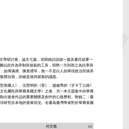
文學研討會」論文七篇，並附錄訪談錄一篇及書目提要一
勢一方企圖以此作為宰制與規範的工具，弱勢一方則視之為抗爭與
，如傅滿洲、陳查禮等，無一不是白人的再現政治所操弄
集體自我，的確是值得探索的議題。
型美國人》、伍慧明的《骨》、趙健秀的《甘卡丁公路》
文化屬性與華裔美國文學》之後，另一本主題集中的華裔
勒出後者作品的重要關懷及創作的心路歷程。附錄二〈臺
項研究在本地的發展現況。全書為臺灣學者對於華裔美國
何文敬
vii