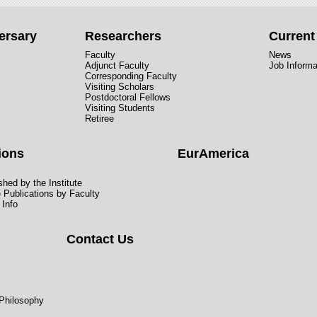
ersary
Researchers
Curren
Faculty
News
Adjunct Faculty
Job Informa
Corresponding Faculty
Visiting Scholars
Postdoctoral Fellows
Visiting Students
Retiree
ions
EurAmerica
hed by the Institute
e Publications by Faculty
 Info
Contact Us
 Philosophy