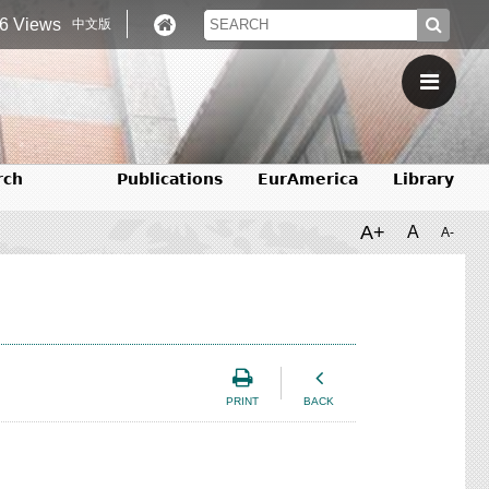
6 Views
中文版
rch
Publications
EurAmerica
Library
A+
A
A-
PRINT
BACK