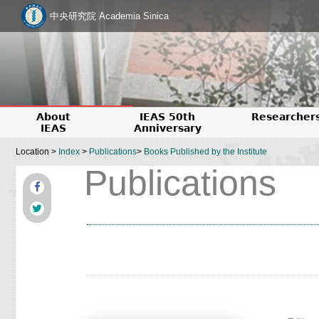
中央研究院 Academia Sinica
About
IEAS 50th
Researcher
IEAS
Anniversary
Location >
Index
>
Publications
>
Books Published by the Institute
Publications