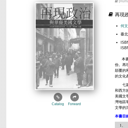
[Hum
再現
何文
臺北
ISB
ISB
本
份。再
顛覆的
的文化
七篇論
和西方
美國文
灣地區
Catalog
Forward
文學的
本書目
1、