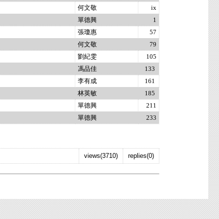
何文敬
ix
單德興
1
張瓊惠
57
何文敬
79
劉紀雯
105
馮品佳
133
李有成
161
林英敏
185
單德興
211
單德興
233
views(3710)
replies(0)