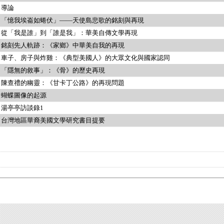
導論
「憶我埃崙如蜷伏」——天使島悲歌的銘刻與再現
從「我是誰」到「誰是我」：華美自傳文學再現
銘刻先人軌跡：《家鄉》中華美自我的再現
車子、房子與炸雞：《典型美國人》的大眾文化與國家認同
「隱無的敘事」：《骨》的歷史再現
陳查禮的幽靈：《甘卡丁公路》的再現問題
蝴蝶圖像的起源
湯亭亭訪談錄1
台灣地區華裔美國文學研究書目提要