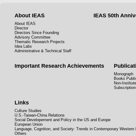
About IEAS
IEAS 50th Anniv
About IEAS
Director
Directors Since Founding
Advisory Committee
Thematic Research Projects
Idea Labs
Administrative & Technical Staff
Important Research Achievements
Publicat
Monograph
Books Publis
Non-Institut
Subscription
Links
Culture Studies
U.S.-Taiwan-China Relations
Social Developement and Policy in the US and Europe
European Union
Language, Cognition, and Society: Trends in Contemporary Western
Others