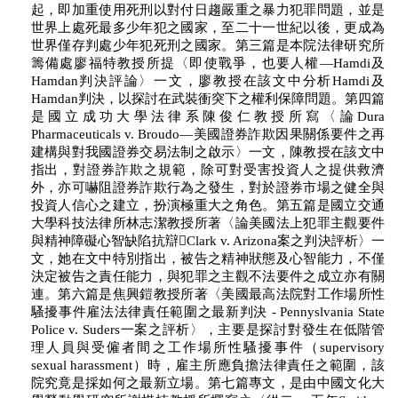
起，即加重使用死刑以對付日趨嚴重之暴力犯罪問題，並是
世界上處死最多少年犯之國家，至二十一世紀以後，更成為
世界僅存判處少年犯死刑之國家。第三篇是本院法律研究所
籌備處廖福特教授所提〈即使戰爭，也要人權—Hamdi及
Hamdan判決評論〉一文，廖教授在該文中分析Hamdi及
Hamdan判決，以探討在武裝衝突下之權利保障問題。第四篇
是國立成功大學法律系陳俊仁教授所寫〈論Dura
Pharmaceuticals v. Broudo—美國證券詐欺因果關係要件之再
建構與對我國證券交易法制之啟示〉一文，陳教授在該文中
指出，對證券詐欺之規範，除可對受害投資人之提供救濟
外，亦可嚇阻證券詐欺行為之發生，對於證券市場之健全與
投資人信心之建立，扮演極重大之角色。第五篇是國立交通
大學科技法律所林志潔教授所著〈論美國法上犯罪主觀要件
與精神障礙心智缺陷抗辯Clark v. Arizona案之判決評析〉一
文，她在文中特別指出，被告之精神狀態及心智能力，不僅
決定被告之責任能力，與犯罪之主觀不法要件之成立亦有關
連。第六篇是焦興鎧教授所著〈美國最高法院對工作場所性
騷擾事件雇法法律責任範圍之最新判決 - Pennyslvania State
Police v. Suders一案之評析〉，主要是探討對發生在低階管
理人員與受僱者間之工作場所性騷擾事件（supervisory
sexual harassment）時，雇主所應負擔法律責任之範圍，該
院究竟是採如何之最新立場。第七篇專文，是由中國文化大