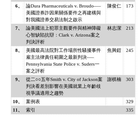
6、
論Dura Pharmaceuticals v. Broudo—–
陳俊仁
173
美國證券詐因果關係要件之再建構與
對我國證券交易法制之啟示
7、
論美國法上犯罪主觀要件與精神障礙
林志潔
213
心智缺陷抗辯：Clark v. Arizona案之
判決評析
8、
美國最高法院對工作場所性騷擾事件
焦興鎧
245
雇主法律責任範圍之最新判決—–
Pennsylvania State Police v. Suders一
案之評析
9、
從二○○五年Smith v. City of Jackson案
謝棋楠
303
判決看差別影響在美國就業上年齡歧
視爭議適用之趨勢
10、
案例表
329
11、
索引
335