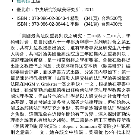
焦興鎧
主編
臺北市：中央研究院歐美研究所，2011
ISBN：978-986-02-8643-4 精裝 (341頁) 台幣500元
ISBN：978-986-02-8644-1 平裝 (341頁) 台幣400元
「美國最高法院重要判決之研究：二○○四～二○○六」學
術研討會，是自民國八十一年起所舉辦一系列研討會之第五
次，共有九位教授提出論文，還有學者專家及研究生八十餘
人與會，共同討論美國最高法院這三年庭期內之重要判決，
兼顧理論與實務，是一相當難得之學術饗宴。會後在徵得提
出論文教授們之同意，決定將稿件送交本所 《歐美研究》編
輯委員會評審，並以專書方式出版。分述其內容如下：第一
篇是陳起行教授所著〈由富勒人際交往的法理學論美國最高
法院在MGM v. Grokster一案之判決〉一文，根據他在專書中
指出，雖然富勒是繼龐德後出任哈佛法學院法理學教席之美
國法理學家，但由於他的法理學是以人際交往之社會理念作
為基礎，雖曾發展出眾多發人深省之法律理論，但卻始終未
能成為該國法理學研究之重點，甚至還逐漸遠離法理學論述
之焦點。這個現象在近幾年開始有了改變，深入探討富勒法
理學之論著也有增加之趨勢。第二篇是本所王玉葉教授所撰
〈美國死刑制度的演進：Roper v. Simmons案廢除少年犯死
刑之意義〉一文，她在該文中強調，美國從七○年代末期