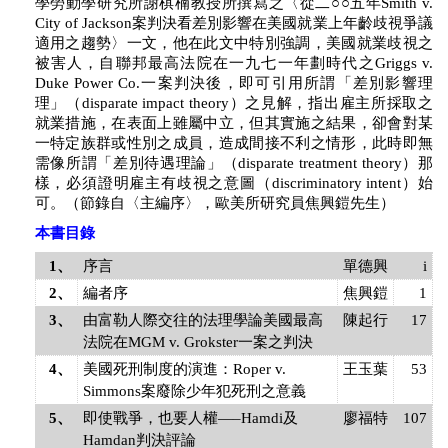
學勞動學研究所謝棋楠教授所撰寫之〈從二○○五年Smith v.
City of Jackson案判決看差別影響在美國就業上年齡歧視爭議
適用之趨勢〉一文，他在此文中特別強調，美國就業歧視之
被害人，自聯邦最高法院在一九七一年劃時代之Griggs v.
Duke Power Co.一案判決後，即可引用所謂「差別影響理
理」（disparate impact theory）之見解，指出雇主所採取之
就業措施，在表面上雖屬中立，但其實施之結果，卻會對某
一特定族群或性別之成員，造成間接不利之情形，此時即無
需像所謂「差別待遇理論」（disparate treatment theory）那
樣，必須證明雇主有歧視之意圖（discriminatory intent）始
可。（節錄自〈主編序〉，歐美所研究員焦興鎧先生）
本書目錄
1、
序言
單德興
i
2、
編者序
焦興鎧
1
3、
由富勒人際交往的法理學論美國最高
陳起行
17
法院在MGM v. Grokster一案之判決
4、
美國死刑制度的演進：Roper v.
王玉葉
53
Simmons案廢除少年犯死刑之意義
5、
即使戰爭，也要人權—–Hamdi及
廖福特
107
Hamdan判決評論