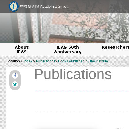
中央研究院 Academia Sinica
About
IEAS 50th
Researcher
IEAS
Anniversary
Location >
Index
>
Publications
>
Books Published by the Institute
Publications