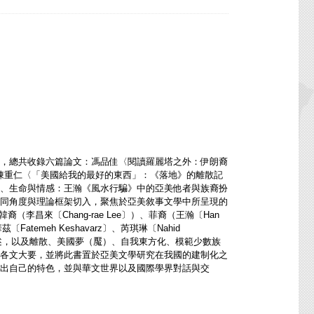
集，總共收錄六篇論文：馮品佳〈閱讀羅麗塔之外：伊朗裔
、陳重仁〈「美國給我的最好的東西」：《落地》的離散記
、生命與情感：王瀚《風水行騙》中的亞美他者與族裔扮
同角度與理論框架切入，聚焦於亞美敘事文學中所呈現的
李昌來〔Chang-rae Lee〕）、菲裔（王瀚〔Han
atemeh Keshavarz〕、芮琪琳〔Nahid
同理論論述，以及離散、美國夢（魘）、自我東方化、模範少數族
各文大要，並將此書置於亞美文學研究在我國的建制化之
出自己的特色，並與華文世界以及國際學界對話與交