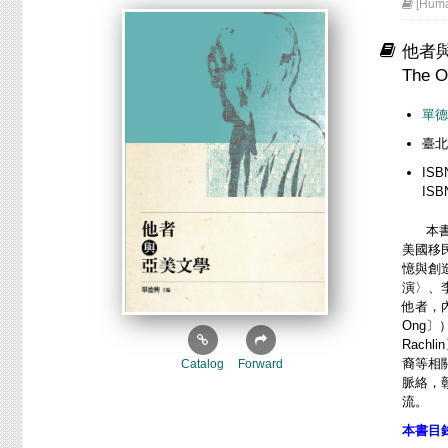
[Huma
他者
The O
單德
臺北
ISB
ISB
本
美國移
憶與創
演〉、
他者，內
Ong〕
Rach
裔等相
Catalog
Forward
脈絡，
流。
本書目