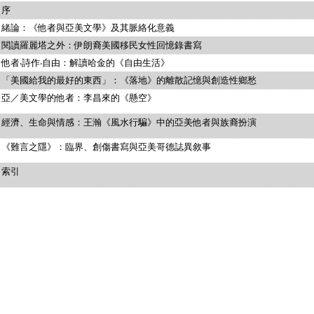
序
緒論：《他者與亞美文學》及其脈絡化意義
閱讀羅麗塔之外：伊朗裔美國移民女性回憶錄書寫
他者‧詩作‧自由：解讀哈金的《自由生活》
「美國給我的最好的東西」：《落地》的離散記憶與創造性鄉愁
亞／美文學的他者：李昌來的《懸空》
經濟、生命與情感：王瀚《風水行騙》中的亞美他者與族裔扮演
《難言之隱》：臨界、創傷書寫與亞美哥德誌異敘事
索引