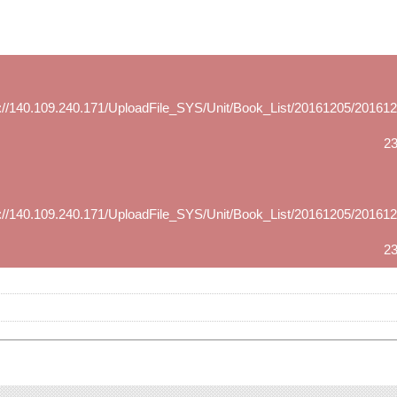
p://140.109.240.171/UploadFile_SYS/Unit/Book_List/20161
23
p://140.109.240.171/UploadFile_SYS/Unit/Book_List/20161
23