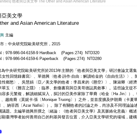
nities] 他者與亞美文學 The Other and Asian American Literature
與亞美文學
ther and Asian American Literature
興
主編
市：中央研究院歐美研究所，2015
N：978-986-04-6158-9 Hardback (Pages:274) NTD320
N：978-986-04-6159-6 Paperback (Pages:274) NTD280
書為中央研究院歐美研究所於2013年主辦的「他者與亞美文學」研討會論文選
民女性回憶錄書寫〉、單德興〈他者‧詩作‧自由：解讀哈金的《自由生活》〉
造性鄉愁〉、吳慧娟〈亞／美文學的他者：李昌來的《懸空》〉、陳淑卿〈經濟
李翠玉〈《難言之隱》：臨界、創傷書寫與亞美哥德誌異敘事〉。這些論文從不
容多元繁複，解讀細膩深入，探討的亞美作家除了華裔（哈金〔Ha Jin〕）、韓裔（
）、越南裔（莫妮卡‧張〔Monique Truong〕）之外，並首度擴及伊朗裔（卡夏華茲〔F
lin〕、納菲西〔Azar Nafisi〕）。除了有關他者的討論之外，尚涉及不
關議題。主編單德興所撰之〈緒論：《他者與亞美文學》及其脈絡化意義〉概述
彰顯臺灣學者如何善用自己的利基與發言位置，介入亞美文學研究的場域，建構
錄