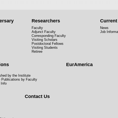
ersary
Researchers
Curren
Faculty
News
Adjunct Faculty
Job Informa
Corresponding Faculty
Visiting Scholars
Postdoctoral Fellows
Visiting Students
Retiree
ions
EurAmerica
hed by the Institute
e Publications by Faculty
 Info
Contact Us