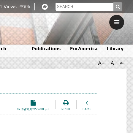
1 Views
中文版
rch
Publications
EurAmerica
Library
A+
A
A-
07作者簡介227-230.pdf
PRINT
BACK