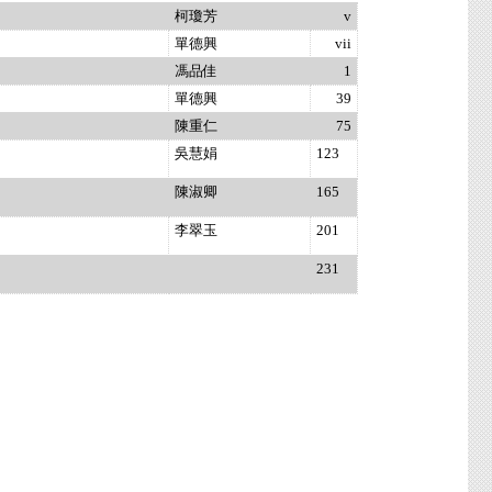
柯瓊芳
v
單德興
vii
馮品佳
1
單德興
39
陳重仁
75
吳慧娟
123
陳淑卿
165
李翠玉
201
231