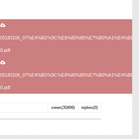
205/20161205183106_07%E4%BD%9C%E8%80%85%E7%B0%A1%E4%BB%
0.pdf
205/20161205183106_07%E4%BD%9C%E8%80%85%E7%B0%A1%E4%BB%
0.pdf
views(35899)
replies(0)