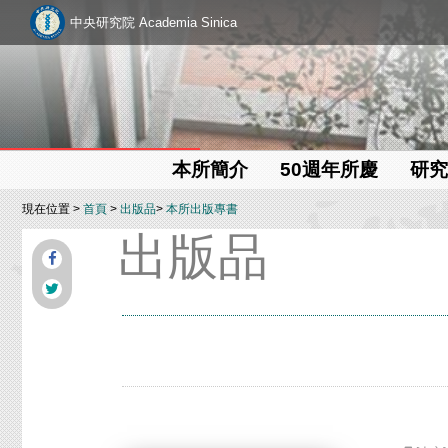
中央研究院 Academia Sinica
本所簡介
50週年所慶
研究
現在位置 >
首頁
>
出版品
>
本所出版專書
出版品