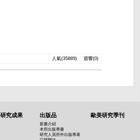
人氣(35889)
迴響(0)
要研究成果
出版品
歐美研究季刊
新書介紹
本所出版專書
研究人員所外出版專著
訂購辦法