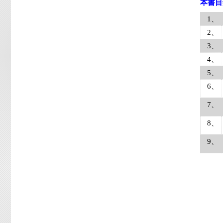
本書目
1、
2、
3、
4、
5、
6、
7、
8、
9、