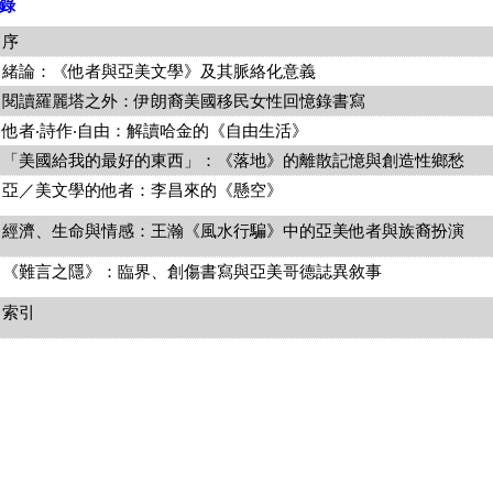
錄
序
緒論：《他者與亞美文學》及其脈絡化意義
閱讀羅麗塔之外：伊朗裔美國移民女性回憶錄書寫
他者‧詩作‧自由：解讀哈金的《自由生活》
「美國給我的最好的東西」：《落地》的離散記憶與創造性鄉愁
亞／美文學的他者：李昌來的《懸空》
經濟、生命與情感：王瀚《風水行騙》中的亞美他者與族裔扮演
《難言之隱》：臨界、創傷書寫與亞美哥德誌異敘事
索引