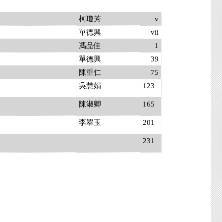
柯瓊芳
v
單德興
vii
馮品佳
1
單德興
39
陳重仁
75
吳慧娟
123
陳淑卿
165
李翠玉
201
231