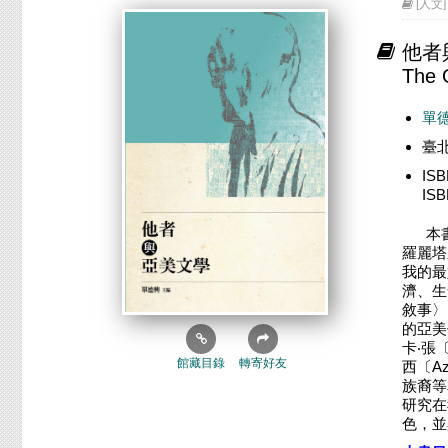
[人文] 
他者
The 
單
臺
IS
IS
本
羅麗塔
我的最
濟、生
敘事〉
的亞美
卡‧張〔
館藏目錄
轉寄好友
西〔A
族裔等
研究在
色，並