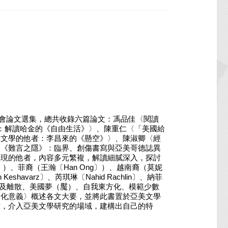
討會論文選集，總共收錄六篇論文：馮品佳〈閱讀
由：解讀哈金的《自由生活》〉、陳重仁〈「美國給
美文學的他者：李昌來的《懸空》〉、陳淑卿〈經
〈《難言之隱》：臨界、創傷書寫與亞美哥德誌異
呈現的他者，內容多元繁複，解讀細膩深入，探討
ee〕）、菲裔（王瀚〔Han Ong〕）、越南裔（莫妮
eshavarz〕、芮琪琳〔Nahid Rachlin〕、納菲
述，以及離散、美國夢（魘）、自我東方化、模範少數
絡化意義〉概述各文大要，並將此書置於亞美文學
置，介入亞美文學研究的場域，建構出自己的特