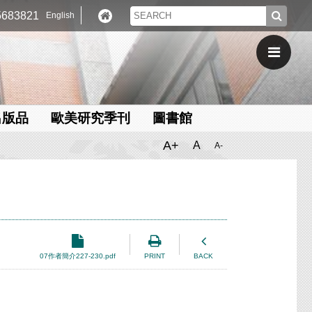
683821
English
出版品
歐美研究季刊
圖書館
A+
A
A-
07作者簡介227-230.pdf
PRINT
BACK