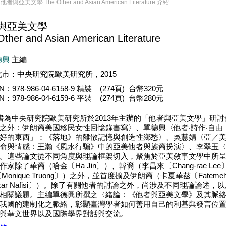
他者與亞美文學 The Other and Asian American Literature 介紹
與亞美文學
Other and Asian American Literature
德興
主編
北市：中央研究院歐美研究所，2015
BN：978-986-04-6158-9 精裝 (274頁) 台幣320元
BN：978-986-04-6159-6 平裝 (274頁) 台幣280元
書為中央研究院歐美研究所於2013年主辦的「他者與亞美文學」研
之外：伊朗裔美國移民女性回憶錄書寫〉、單德興〈他者‧詩作‧自
好的東西」：《落地》的離散記憶與創造性鄉愁〉、吳慧娟〈亞／
命與情感：王瀚《風水行騙》中的亞美他者與族裔扮演〉、李翠玉
。這些論文從不同角度與理論框架切入，聚焦於亞美敘事文學中所
作家除了華裔（哈金〔Ha Jin〕）、韓裔（李昌來〔Chang-rae L
Monique Truong〕）之外，並首度擴及伊朗裔（卡夏華茲〔Fatemeh K
zar Nafisi〕）。除了有關他者的討論之外，尚涉及不同理論論
相關議題。主編單德興所撰之〈緒論：《他者與亞美文學》及其脈
我國的建制化之脈絡，彰顯臺灣學者如何善用自己的利基與發言位
與華文世界以及國際學界對話與交流。