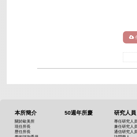
本所簡介
50週年所慶
研究人員
關於歐美所
專任研究人
現任所長
兼任研究人
歷任所長
通信研究人
學術諮詢委員
訪問學人