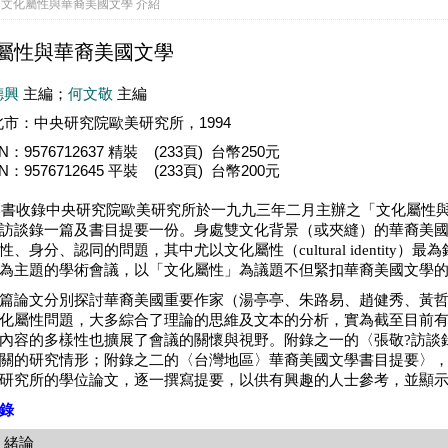
] 文化屬性與華裔美國文學 介紹
屬性與華裔美國文學
德興
主編；
何文敬
主編
北市：中央研究院歐美研究所，1994
BN：9576712637 精裝 (233頁) 台幣250元
BN：9576712645 平裝 (233頁) 台幣200元
本書收錄中央研究院歐美研究所於一九九三年二月主辦之「文化屬性
訪談錄一篇及書目提要一份。身處雙文化背景（或夾縫）的華裔美
性、身分、認同的問題，其中尤以文化屬性（cultural identit
為主題的學術會議，以「文化屬性」為議題不但緊扣華裔美國文學
論文分別探討華裔美國重要作家（湯亭亭、朱路易、趙健秀、黃哲
化屬性問題，大多綜合了理論的思維及文本的分析，實為截至目前
內容的多樣性也擴展了會議的關懷與視野。附錄之一的〈張敬?訪談
關的研究情形；附錄之二的〈台灣地區〉華裔美國文學書目提要〉
研究所的學位論文，逐一撰寫提要，以供有興趣的人士參考，並顯
錄
緒論