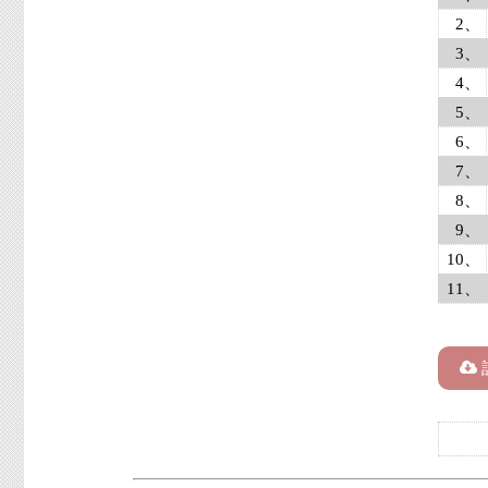
2、
3、
4、
5、
6、
7、
8、
9、
10、
11、