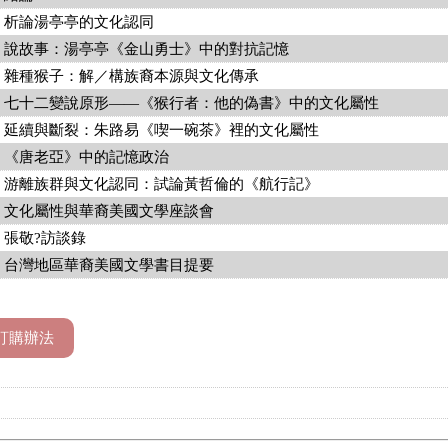
析論湯亭亭的文化認同
說故事：湯亭亭《金山勇士》中的對抗記憶
雜種猴子：解／構族裔本源與文化傳承
七十二變說原形——《猴行者：他的偽書》中的文化屬性
延續與斷裂：朱路易《喫一碗茶》裡的文化屬性
《唐老亞》中的記憶政治
游離族群與文化認同：試論黃哲倫的《航行記》
文化屬性與華裔美國文學座談會
張敬?訪談錄
台灣地區華裔美國文學書目提要
訂購辦法