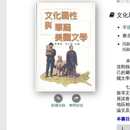
[人文
文化
單
臺
IS
IS
並附錄
己的屬
國文學
七篇
族等文
座談會
地區相
館藏目錄
轉寄好友
論文及
本書目
1、