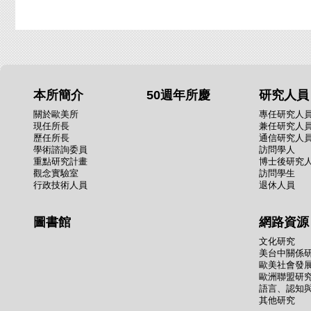
本所簡介
50週年所慶
研究人員
關於歐美所
專任研究人
現任所長
兼任研究人
歷任所長
通信研究人
學術諮詢委員
訪問學人
重點研究計畫
博士後研究
觀念實驗室
訪問學生
行政技術人員
退休人員
圖書館
網路資源
文化研究
美台中關係
歐美社會發
歐洲聯盟研
語言、認知
其他研究