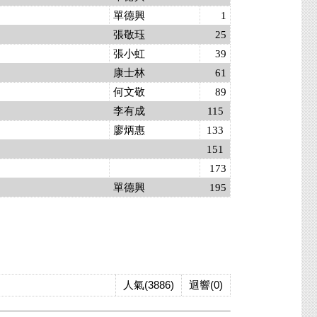
單德興
1
張敬珏
25
張小虹
39
康士林
61
何文敬
89
李有成
115
廖炳惠
133
151
173
單德興
195
人氣(3886)
迴響(0)