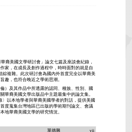
與華裔美國文學研討會」論文七篇及座談會紀錄，
國作家，在成長及創作過程中，時時面對的就是自
y）最為錯綜複雜。此次研討會為國內外首度完全以華裔美
的旨趣，也符合晚近之學術思潮。
倫）及其作品中所透露的認同、種族、性別、國
有關華裔美國文學出版品中主題最集中的論文集。
錄〉以本地學者與華裔美國學者的對話，提供美國
，首度蒐集台灣地區已出版的學術期刊論文、會議
示本地華裔美國文學的研究情況。
單德興
vii