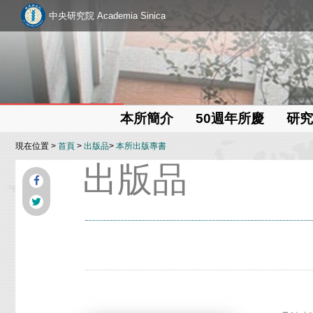
中央研究院 Academia Sinica
本所簡介
50週年所慶
研究
現在位置 >
首頁
>
出版品
>
本所出版專書
出版品