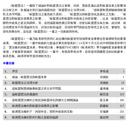
《歐盟憲法》一書除了緒論針對歐盟憲法之發展、內容、憲政意義以及對歐盟未來之影響加
以分析之外，各篇論文所討論的議題包括「歐盟憲法之法理分析」、「從歐盟制憲經驗檢視歐盟
民主赤字問題」、「歐盟憲法之最高效力原則」、「歐盟憲法與歐盟深化及廣化之互動」、「歐
盟憲法對歐盟決策體系之影響」、「歐盟憲法對歐盟對外政策之內部影響」，以及「歐盟憲法有
關對外政策之規定與調和」等。這些議題雖然廣泛而複雜，但皆以歐盟憲法為主軸，由法律、政
治與歷史等不同理論與方法，詳加分析與論證，呈現跨學門與綜合型研究之多元性、繁複性、包
容性與整合性，這也是《歐盟憲法》一書之一項創新與特色。
《歐盟憲法》一書乃歐美研究所同仁結合國內歐盟研究領域學者從事整合型集體研究的重要
成果。《歐盟憲法》一書中收錄的七篇論文事先曾發表於二○○五年十月七日在中研院歐美所舉行
之「憲法條約與歐盟未來」學術研討會；事後經TSSCI期刊《歐美研究》季刊編輯委員會審查通
過後，才被接受收錄於《歐盟憲法》一書中，有很高學術水準；並得提供我國憲法的比較參考，
頗具意義。(歐美所研究員洪德欽先生)
本書目錄
1、
序言
李有成
i
2、
緒論
：歐盟憲法與歐盟未來
洪德欽
1
3、
歐盟憲法之法理分析
洪德欽
13
4、
從歐盟制憲經驗看歐盟之民主赤字問題
盧倩儀
81
5、
論歐盟憲法的優越性
蘇宏達
121
6、
從歐盟憲法條約之制定談歐盟深化與擴大之相關議論
藍玉春
185
7、
歐洲憲法條約對歐盟決策體系之影響
劉書彬
217
8、
歐洲憲法條約下「內部外交」與對外政策的互動
甘逸驊
255
9、
歐洲憲法條約對外行動之規範與協調
鍾志明
295