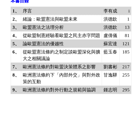
本書目錄
1、
序言
李有成
i
2、
緒論
：歐盟憲法與歐盟未來
洪德欽
1
3、
歐盟憲法之法理分析
洪德欽
13
4、
從歐盟制憲經驗看歐盟之民主赤字問題
盧倩儀
81
5、
論歐盟憲法的優越性
蘇宏達
121
6、
從歐盟憲法條約之制定談歐盟深化與擴
藍玉春
185
大之相關議論
7、
歐洲憲法條約對歐盟決策體系之影響
劉書彬
217
8、
歐洲憲法條約下「內部外交」與對外政
甘逸驊
255
策的互動
9、
歐洲憲法條約對外行動之規範與協調
鍾志明
295