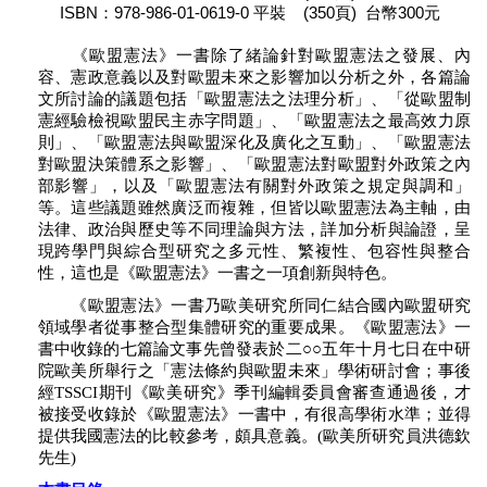
ISBN：978-986-01-0619-0 平裝 (350頁) 台幣300元
《歐盟憲法》一書除了緒論針對歐盟憲法之發展、內
容、憲政意義以及對歐盟未來之影響加以分析之外，各篇論
文所討論的議題包括「歐盟憲法之法理分析」、「從歐盟制
憲經驗檢視歐盟民主赤字問題」、「歐盟憲法之最高效力原
則」、「歐盟憲法與歐盟深化及廣化之互動」、「歐盟憲法
對歐盟決策體系之影響」、「歐盟憲法對歐盟對外政策之內
部影響」，以及「歐盟憲法有關對外政策之規定與調和」
等。這些議題雖然廣泛而複雜，但皆以歐盟憲法為主軸，由
法律、政治與歷史等不同理論與方法，詳加分析與論證，呈
現跨學門與綜合型研究之多元性、繁複性、包容性與整合
性，這也是《歐盟憲法》一書之一項創新與特色。
《歐盟憲法》一書乃歐美研究所同仁結合國內歐盟研究
領域學者從事整合型集體研究的重要成果。《歐盟憲法》一
書中收錄的七篇論文事先曾發表於二○○五年十月七日在中研
院歐美所舉行之「憲法條約與歐盟未來」學術研討會；事後
經TSSCI期刊《歐美研究》季刊編輯委員會審查通過後，才
被接受收錄於《歐盟憲法》一書中，有很高學術水準；並得
提供我國憲法的比較參考，頗具意義。(歐美所研究員洪德欽
先生)