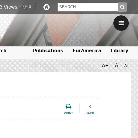
3 Views
中文版
rch
Publications
EurAmerica
Library
A+
A
A-
PRINT
BACK