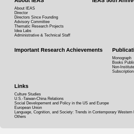
About IEAS
IEAS 50th Anniv
About IEAS
Director
Directors Since Founding
Advisory Committee
Thematic Research Projects
Idea Labs
Administrative & Technical Staff
Important Research Achievements
Publicat
Monograph
Books Publis
Non-Institut
Subscription
Links
Culture Studies
U.S.-Taiwan-China Relations
Social Developement and Policy in the US and Europe
European Union
Language, Cognition, and Society: Trends in Contemporary Western
Others