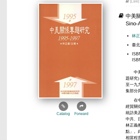
[Law]
中美關
Sino-
林正
臺北
ISB
ISB
中
題研究
至一九
集部分
在中美
經貿關
統訪美
Catalog
Forward
中共、
林正義
點」。
相當程