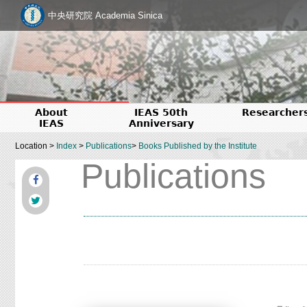
中央研究院 Academia Sinica
About
IEAS 50th
Researcher
IEAS
Anniversary
Location >
Index
>
Publications
>
Books Published by the Institute
Publications