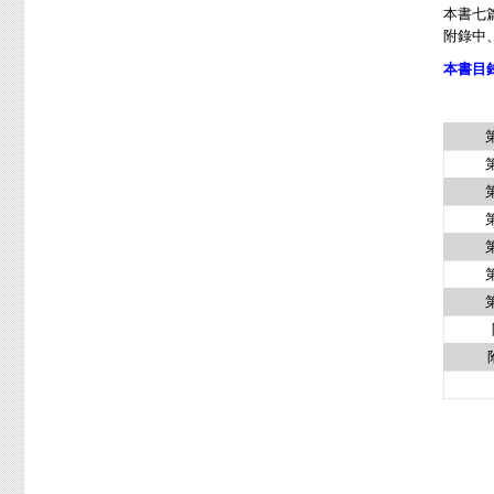
本書七
附錄中
本書目