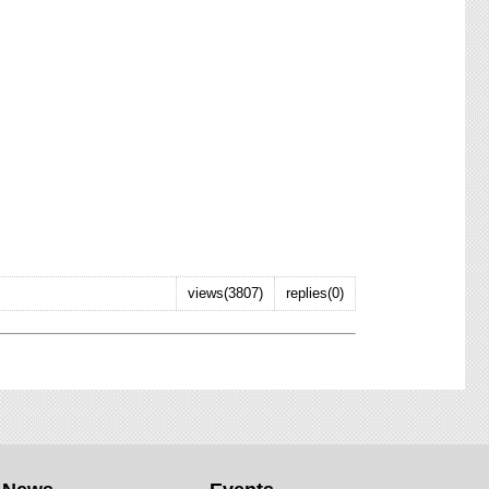
views(3807)
replies(0)