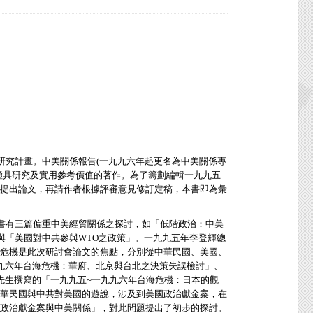
研究計畫。中美關係報告(一九九六年起更名為中美關係專
極具研究及實用參考價值的著作。為了籌劃編輯一九九五
提出論文，再請作者根據評審意見修訂定稿，本書即為彙
一書有三篇偏重中美經貿關係之探討，如「低階政治：中美
」與「美國對中共參與WTO之政策」。一九九五年李登輝總
危機是此次研討會論文的焦點，分別從中華民國、美國、
九六年台海危機：華府、北京與台北之決策失誤檢討」、
先生撰寫的「一九九五~一九九六年台海危機：日本的觀
華民國與中共對美國的遊說，涉及到美國政治獻金案，在
政治獻金案與中美關係」，對此問題提出了初步的探討。