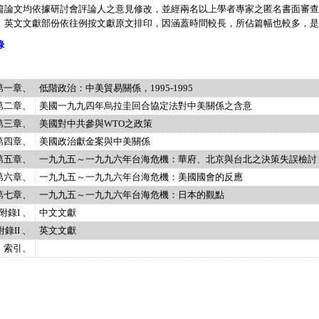
篇論文均依據研討會評論人之意見修改，並經兩名以上學者專家之匿名書面審查
、英文文獻部份依往例按文獻原文排印，因涵蓋時間較長，所佔篇幅也較多，是
錄
第一章、
低階政治：中美貿易關係，1995-1995
第二章、
美國一九九四年烏拉圭回合協定法對中美關係之含意
第三章、
美國對中共參與WTO之政策
第四章、
美國政治獻金案與中美關係
第五章、
一九九五～一九九六年台海危機：華府、北京與台北之決策失誤檢討
第六章、
一九九五～一九九六年台海危機：美國國會的反應
第七章、
一九九五～一九九六年台海危機：日本的觀點
附錄I 、
中文文獻
附錄II 、
英文文獻
索引、