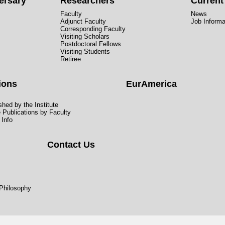
ersary
Researchers
Curren
Faculty
News
Adjunct Faculty
Job Informa
Corresponding Faculty
Visiting Scholars
Postdoctoral Fellows
Visiting Students
Retiree
ions
EurAmerica
hed by the Institute
e Publications by Faculty
 Info
Contact Us
 Philosophy