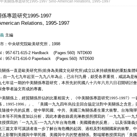
 中美關係專題研究1995-1997 Sino-American Relations, 1995-1997
係專題研究1995-1997
American Relations, 1995-1997
義
主編
市：中央研究院歐美研究所，1998
N：957-671-615-2 Hardback (Pages:560) NTD600
N：957-671-616-0 Paperback (Pages:560) NTD500
美關係一直是歐美研究所(前身為美國文化研究所)成立以來持續推動的重點集體
)，自一九七九年起至一九九八年為止，已出刊九冊，頗受各界重視，咸認為是
九七年這一期的中美關係專題研究，本所先於民國八十六年六月六日召開研討會
與會學者論文而成的專書。
關係上，經貿關係所佔的比重相當大，《中美關係專題研究1995-1997》
係，1995-1996」」、「美國一九九四年烏拉圭回合協定法對中美關係之含意
及隨後中共的反應，使中華民國、中共、美國三角關係產生重大衝擊。台海飛彈
日本等不同角度加以分析，因此本書收錄裘兆琳教授所撰寫的「一九九五~一九
教授撰寫的「一九九五~一九九六年台海危機：美國國會的反應」，以及張隆義
此三篇文章可讓讀者進一步了解台海危機的起因、過程及對相關國家的衝擊。中
度上影響到美國與中華民國、美國與中共的雙邊關係。鄭端耀教授撰寫的「美國