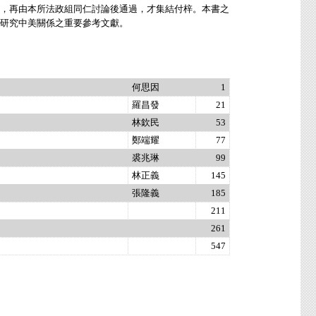
，再由本所法政組同仁討論後通過，才集結付梓。本書之
研究中美關係之重要參考文獻。
何思因
1
羅昌發
21
林欽民
53
鄭端耀
77
裘兆琳
99
林正義
145
張隆義
185
211
261
547