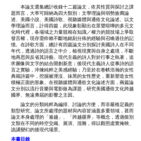
本論文選集總計收錄十二篇論文，依其性質與探討之課
題而言，大率可歸納為四大類別：文學理論與弱勢族裔論
述、美國小說、美國詩歌、視聽媒體與通俗文化論述。以文
學理論而言，計得四篇，此現象彰顯出在眾聲喧嘩的多元文
化時代裡，各場域之力量競相在知識／權力的競技場上爭取
發言權，現存需仰賴不斷地銘刻分殊的經驗與召喚過往的記
憶。在詩歌方面，總計有四篇論文分別探討美國詩人在不同
年代，透過詩的語言之中介，檢視現實與自身之處境，不斷
地再思與反省其詩藝。現代主義的詩人對於行事之執著，追
求圖像與文字的結合開創新意；後現代主義詩人從事詩的語
言之實驗，淬煉純粹之美感經驗；乃至於在卷帙浩瀚的女性
典籍詩篇中，挖掘被湮沒、抹黑的女性歷史，重新塑造女性
積極正面的形象。在視聽媒體與通俗文化論述方面，兩篇論
文分別以流行音樂與電影做為課題，研究美國通俗文化跨越
國界、無遠弗屆的影響之主因。
論文的分類純粹為編排、討論的方便，而非嚴格定義的
類型研究。論文所處理的題材與內容皆涵蓋多重領域，甚而
論文本身處理的「逾越」、「跨越疆界」等概念，透過個別
文類在不同的時空交織、展演、混雜，得以觀照虛實掩映、
詭譎變幻的後現代場景。
本書目錄