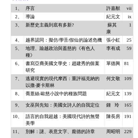
1、
序言
許嘉猷
vii
2、
導論
紀元文
ix
3、
新歷史主義到底有多新?
蘇其
1
康
4、
越界認同：擬仿/學舌/假仙的論述危機
張小虹
25
5、
地理、踰越政治與蓋慈的《有色人
李有成
59
種》
6、
書寫亞裔美國文學史：趙建秀的個案
單德興
81
研究
7、
逃避現實的現代摩西：重評福克納的
何文敬
109
以撒‧麥卡斯林
8、
喬薏絲‧歐慈小說中的種族問題
紀元文
139
9、
女巫與先知：美國女詩人的自我定位
鍾 玲
165
10、
語言的自我超越：美國現代詩的無聲
陳長房
191
美學
11、
別解：謎、表意文字、龐德的詩章
周昭明
229