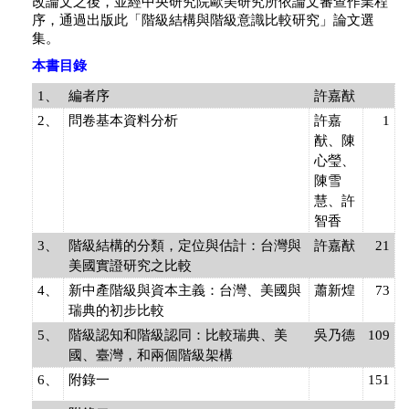
改論文之後，並經中央研究院歐美研究所依論文審查作業程
序，通過出版此「階級結構與階級意識比較研究」論文選
集。
本書目錄
1、
編者序
許嘉猷
2、
問卷基本資料分析
許嘉
1
猷、陳
心瑩、
陳雪
慧、許
智香
3、
階級結構的分類，定位與估計：台灣與
許嘉猷
21
美國實證研究之比較
4、
新中產階級與資本主義：台灣、美國與
蕭新煌
73
瑞典的初步比較
5、
階級認知和階級認同：比較瑞典、美
吳乃德
109
國、臺灣，和兩個階級架構
6、
附錄一
151