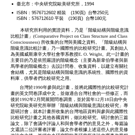
臺北市：中央研究院歐美研究所，1994
ISBN：9576712602 精裝 (190頁) 台幣250元
ISBN：576712610 平裝 (190頁) 台幣180元
本研究所利用的實證資料，乃是「階級結構與階級意識
比較計畫」(Comparative Project on Class Structure and Class
Consciousness) 所收集的台灣與美國之資料。「階級結構與
階級意識比較計畫」乃一國際性的比較研究計畫。其創始人
為美國威斯康辛大學社會學系教授E. O. Wright。此一計畫的
主要目的乃是依照嚴謹的階級概念（主要為新韋伯學者與新
馬學者的階級概念）去設計問卷、收集資料，以建立有關社
會結構，尤其是階級結構與階級意識的系統性、國際性的資
料庫，供學者們比較研究之用。
台灣於1990年參與此計畫，並將此國際性的比較研究計
畫的英文問卷譯成中文，並做適合台灣社會的一些修正，而
後於1992年2月間展開問卷調查，並於當年12月18日由中央
研究院歐美研究所舉辦「階級結構與階級意識比較研究」專
題研討會，就本計畫所收集的台灣地區資料與參與此國際性
比較研究計畫之其他各國資料，做比較研究。研討會的三篇
論文，除了會議中評論人和與會學者們的意見之外，每篇論
文還請二位評審者評審，論文作者根據上述這些人的意見修