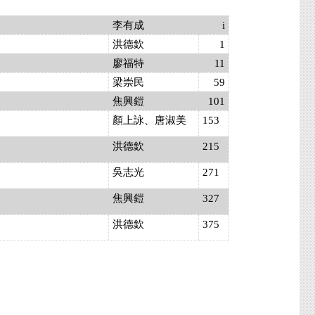
李有成
i
洪德欽
1
廖福特
11
梁崇民
59
焦興鎧
101
顏上詠、唐淑美
153
洪德欽
215
吳志光
271
焦興鎧
327
洪德欽
375