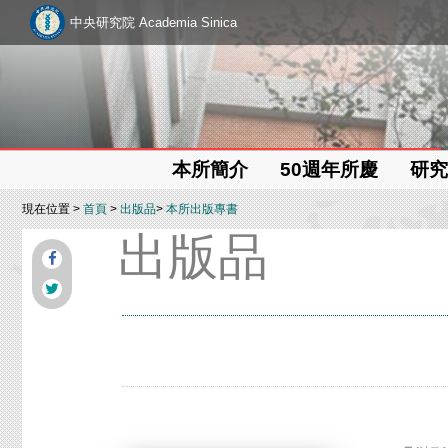
中央研究院 Academia Sinica
本所簡介
50週年所慶
研究
現在位置 >
首頁
>
出版品
>
本所出版專書
出版品