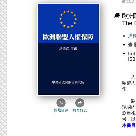
[法政]
歐洲
The 
洪
臺
IS
IS
人
歐盟人
作。
歐洲聯
現國內
館藏目錄
轉寄好友
愈重視
考，以
本書目