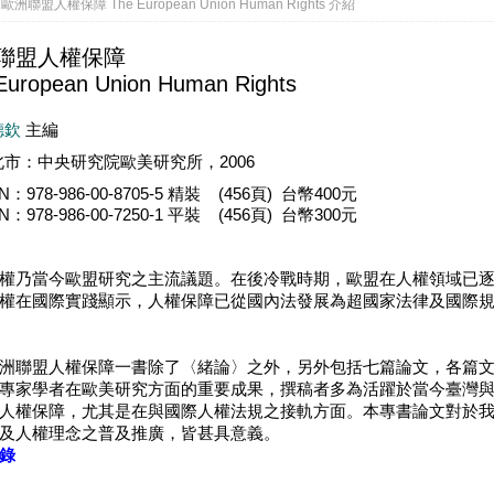
 歐洲聯盟人權保障 The European Union Human Rights 介紹
聯盟人權保障
European Union Human Rights
德欽
主編
北市：中央研究院歐美研究所，2006
BN：978-986-00-8705-5 精裝 (456頁) 台幣400元
BN：978-986-00-7250-1 平裝 (456頁) 台幣300元
權乃當今歐盟研究之主流議題。在後冷戰時期，歐盟在人權領域已
權在國際實踐顯示，人權保障已從國內法發展為超國家法律及國際
盟人權保障一書除了〈緒論〉之外，另外包括七篇論文，各篇文章皆
專家學者在歐美研究方面的重要成果，撰稿者多為活躍於當今臺灣
人權保障，尤其是在與國際人權法規之接軌方面。本專書論文對於
及人權理念之普及推廣，皆甚具意義。
錄