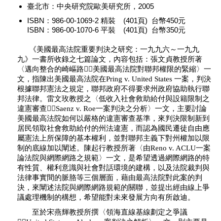
臺北市：中央研究院歐美研究所，2005
ISBN：986-00-1069-2 精裝 (401頁) 台幣450元
ISBN：986-00-1070-6 平裝 (401頁) 台幣350元
《美國最高法院重要判決之研究：一九九六～一九九
九》一書所收錄之七篇論文，內容包括：張文貞教授所著
〈邁向整合的崎嶇路美國最高法院對聯邦權限的緊縮〉一
文，指陳出美國最高法院在Pring v. United States 一案，判決
根據聯邦憲法之規定，聯邦政府不得要求州政府協助執行聯
邦法律。雷文玫教授之〈低收入社會救助給付與設籍限制之
違憲審查Saenz v. Roe一案判決之分析〉一文，主要討論
美國最高法院如何以嚴格的違憲審查基準，來判決限制新到
居民領取社會救助給付的州法違憲，而認為國民遷徒自由應
屬憲法上所保障的基本權利，並對聯邦主義下對州權加以限
制的底線加以闡述。陳起行教授所著〈由Reno v. ACLU一案
論法院與網際網路之規範〉一文，是希望透過網際網路的特
有性質、權利意識與社會對話環境的建構，以及法院裁判與
法律事實間的脈胳等三個層面，藉由最高法院對此案的判
決，來闡述法院與網際網路規範的關聯，並提出經由線上爭
議處理機制的構想，希望能對未來發展方向有所啟迪。
至於宋燕輝教授所撰〈領海直線基線劃定之爭議