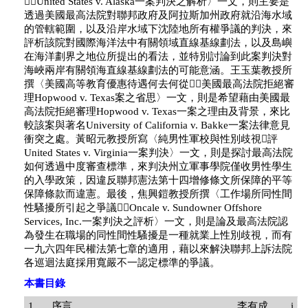
United States v. Alaska一案判決之解析〉一文，則主要是
透過美國最高法院對聯邦政府及阿拉斯加州政府就沿海水域
的管轄範圍，以及沿岸水域下沈陸地所有權爭議的判決，來
評析該院對國際海洋法中有關領域直線基線劃法，以及島嶼
在海洋劃界之地位所提出的看法，並特別討論到此案判決對
海峽兩岸有關領海直線基線劃法的可能意涵。王玉葉教授所
撰〈美國高等教育優惠待遇何去何從美國最高法院拒絕審
理Hopwood v. Texas案之省思〉一文，則是希望藉由美國最
高法院拒絕審理Hopwood v. Texas一案之理由及背景，來比
較該案與著名University of California v. Bakke一案法律意見
衝突之處。黃昭元教授所寫〈純男性軍校與性別歧視評
United States v. Virginia一案判決〉一文，則是探討最高法院
如何透過中度審查標準，來判決州立軍事學院僅收男性學生
的入學政策，因違反聯邦憲法第十四增修條文所保障的平等
保障條款而違憲。最後，焦興鎧教授所撰〈工作場所同性間
性騷擾所引起之爭議Oncale v. Sundowner Offshore
Services, Inc.一案判決之評析〉一文，則是論及最高法院認
為發生在職場的同性間性騷擾是一種就業上性別歧視，而有
一九六四年民權法第七章的適用，藉以來解決聯邦上訴法院
各巡迴法庭採用寬嚴不一認定標準的爭議。
本書目錄
1、
序言
李有成
i