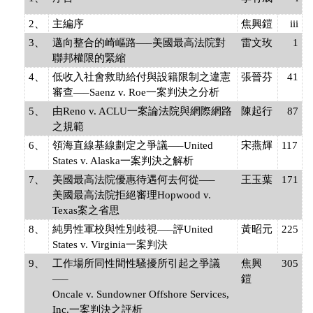
2、
主編序
焦興鎧
iii
3、
邁向整合的崎嶇路—–美國最高法院對
雷文玫
1
聯邦權限的緊縮
4、
低收入社會救助給付與設籍限制之違憲
張晉芬
41
審查—–Saenz v. Roe一案判決之分析
5、
由Reno v. ACLU一案論法院與網際網路
陳起行
87
之規範
6、
領海直線基線劃定之爭議—–United
宋燕輝
117
States v. Alaska一案判決之解析
7、
美國最高法院優惠待遇何去何從—–
王玉葉
171
美國最高法院拒絕審理Hopwood v.
Texas案之省思
8、
純男性軍校與性別歧視—–評United
黃昭元
225
States v. Virginia一案判決
9、
工作場所同性間性騷擾所引起之爭議
焦興
305
—–
鎧
Oncale v. Sundowner Offshore Services,
Inc.一案判決之評析