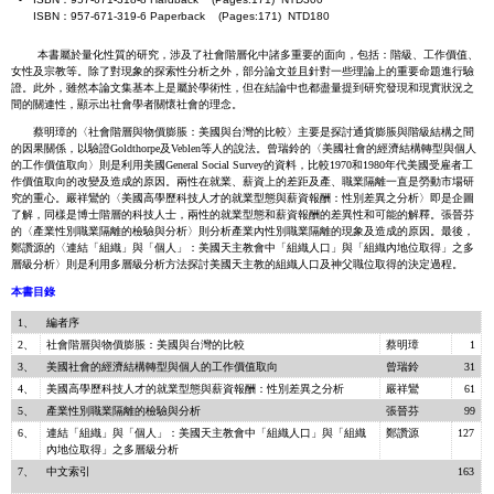
ISBN：957-671-319-6 Paperback (Pages:171) NTD180
本書屬於量化性質的研究，涉及了社會階層化中諸多重要的面向，包括：階級、工作價值、
女性及宗教等。除了對現象的探索性分析之外，部分論文並且針對一些理論上的重要命題進行驗
證。此外，雖然本論文集基本上是屬於學術性，但在結論中也都盡量提到研究發現和現實狀況之
間的關連性，顯示出社會學者關懷社會的理念。
蔡明璋的〈社會階層與物價膨脹：美國與台灣的比較〉主要是探討通貨膨脹與階級結構之間
的因果關係，以驗證Goldthorpe及Veblen等人的說法。曾瑞鈴的〈美國社會的經濟結構轉型與個人
的工作價值取向〉則是利用美國General Social Survey的資料，比較1970和1980年代美國受雇者工
作價值取向的改變及造成的原因。兩性在就業、薪資上的差距及產、職業隔離一直是勞動市場研
究的重心。嚴祥鸞的〈美國高學歷科技人才的就業型態與薪資報酬：性別差異之分析〉即是企圖
了解，同樣是博士階層的科技人士，兩性的就業型態和薪資報酬的差異性和可能的解釋。張晉芬
的〈產業性別職業隔離的檢驗與分析〉則分析產業內性別職業隔離的現象及造成的原因。最後，
鄭讚源的〈連結「組織」與「個人」：美國天主教會中「組織人口」與「組織內地位取得」之多
層級分析〉則是利用多層級分析方法探討美國天主教的組織人口及神父職位取得的決定過程。
本書目錄
1、
編者序
2、
社會階層與物價膨脹：美國與台灣的比較
蔡明璋
1
3、
美國社會的經濟結構轉型與個人的工作價值取向
曾瑞鈴
31
4、
美國高學歷科技人才的就業型態與薪資報酬：性別差異之分析
嚴祥鸞
61
5、
產業性別職業隔離的檢驗與分析
張晉芬
99
6、
連結「組織」與「個人」：美國天主教會中「組織人口」與「組織
鄭讚源
127
內地位取得」之多層級分析
7、
中文索引
163