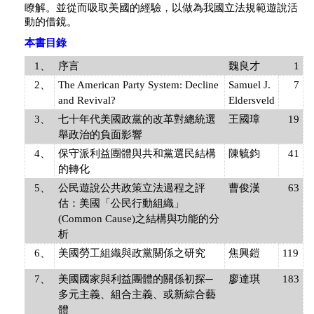
瞭解。並從而吸取美國的經驗，以做為我國立法規範遊說活
動的借鏡。
本書目錄
1、
序言
魏良才
1
2、
The American Party System: Decline
Samuel J.
7
and Revival?
Eldersveld
3、
七十年代美國政黨的改革對總統選
王國璋
19
舉政治的負面影響
4、
保守派利益團體與共和黨選民結構
陳毓鈞
41
的轉化
5、
公民遊說公共政策立法過程之評
曹俊漢
63
估：美國「公民行動組織」
(Common Cause)之結構與功能的分
析
6、
美國勞工組織與政黨關係之研究
焦興鎧
119
7、
美國國家與利益團體的關係初探─
廖達琪
183
多元主義、組合主義、或新綜合藝
體