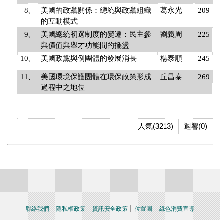
8、
美國的政黨關係：總統與政黨組織
葛永光
209
的互動模式
9、
美國總統初選制度的變遷：民主參
劉義周
225
與價值與舉才功能間的擺盪
10、
美國政黨與例團體的發展消長
楊泰順
245
11、
美國環境保護團體在環保政策形成
丘昌泰
269
過程中之地位
人氣(3213)
迴響(0)
聯絡我們
隱私權政策
資訊安全政策
位置圖
綠色消費宣導