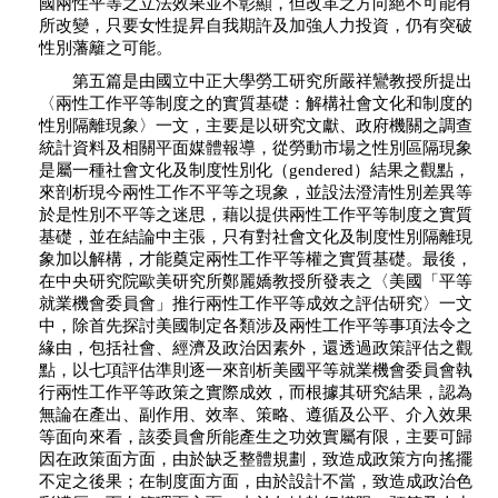
國兩性平等之立法效果並不彰顯，但改革之方向絕不可能有
所改變，只要女性提昇自我期許及加強人力投資，仍有突破
性別藩籬之可能。
第五篇是由國立中正大學勞工研究所嚴祥鸞教授所提出
〈兩性工作平等制度之的實質基礎：解構社會文化和制度的
性別隔離現象〉一文，主要是以研究文獻、政府機關之調查
統計資料及相關平面媒體報導，從勞動市場之性別區隔現象
是屬一種社會文化及制度性別化（gendered）結果之觀點，
來剖析現今兩性工作不平等之現象，並設法澄清性別差異等
於是性別不平等之迷思，藉以提供兩性工作平等制度之實質
基礎，並在結論中主張，只有對社會文化及制度性別隔離現
象加以解構，才能奠定兩性工作平等權之實質基礎。最後，
在中央研究院歐美研究所鄭麗嬌教授所發表之〈美國「平等
就業機會委員會」推行兩性工作平等成效之評估研究〉一文
中，除首先探討美國制定各類涉及兩性工作平等事項法令之
緣由，包括社會、經濟及政治因素外，還透過政策評估之觀
點，以七項評估準則逐一來剖析美國平等就業機會委員會執
行兩性工作平等政策之實際成效，而根據其研究結果，認為
無論在產出、副作用、效率、策略、遵循及公平、介入效果
等面向來看，該委員會所能產生之功效實屬有限，主要可歸
因在政策面方面，由於缺乏整體規劃，致造成政策方向搖擺
不定之後果；在制度面方面，由於設計不當，致造成政治色