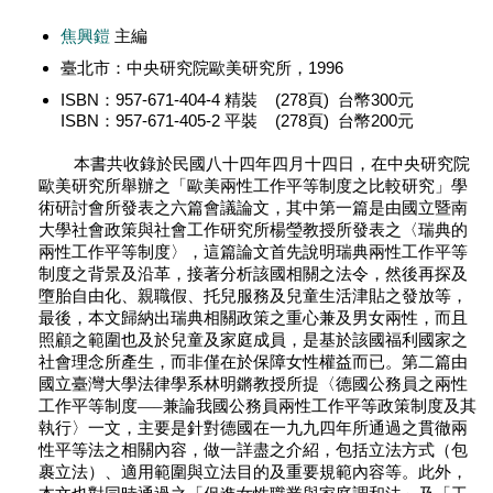
焦興鎧
主編
臺北市：中央研究院歐美研究所，1996
ISBN：957-671-404-4 精裝 (278頁) 台幣300元
ISBN：957-671-405-2 平裝 (278頁) 台幣200元
本書共收錄於民國八十四年四月十四日，在中央研究院
歐美研究所舉辦之「歐美兩性工作平等制度之比較研究」學
術研討會所發表之六篇會議論文，其中第一篇是由國立暨南
大學社會政策與社會工作研究所楊瑩教授所發表之〈瑞典的
兩性工作平等制度〉，這篇論文首先說明瑞典兩性工作平等
制度之背景及沿革，接著分析該國相關之法令，然後再探及
墮胎自由化、親職假、托兒服務及兒童生活津貼之發放等，
最後，本文歸納出瑞典相關政策之重心兼及男女兩性，而且
照顧之範圍也及於兒童及家庭成員，是基於該國福利國家之
社會理念所產生，而非僅在於保障女性權益而已。第二篇由
國立臺灣大學法律學系林明鏘教授所提〈德國公務員之兩性
工作平等制度—–兼論我國公務員兩性工作平等政策制度及其
執行〉一文，主要是針對德國在一九九四年所通過之貫徹兩
性平等法之相關內容，做一詳盡之介紹，包括立法方式（包
裹立法）、適用範圍與立法目的及重要規範內容等。此外，