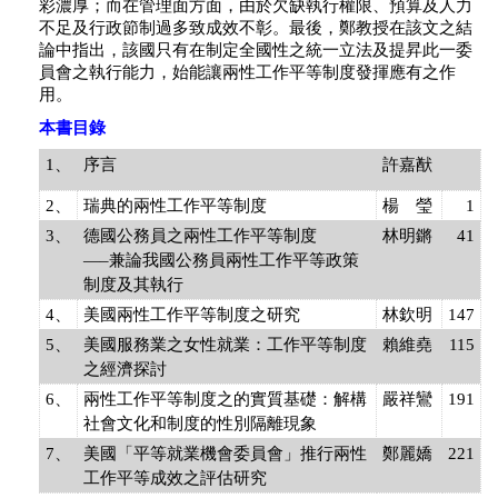
彩濃厚；而在管理面方面，由於欠缺執行權限、預算及人力
不足及行政節制過多致成效不彰。最後，鄭教授在該文之結
論中指出，該國只有在制定全國性之統一立法及提昇此一委
員會之執行能力，始能讓兩性工作平等制度發揮應有之作
用。
本書目錄
1、
序言
許嘉猷
2、
瑞典的兩性工作平等制度
楊 瑩
1
3、
德國公務員之兩性工作平等制度
林明鏘
41
—–兼論我國公務員兩性工作平等政策
制度及其執行
4、
美國兩性工作平等制度之研究
林欽明
147
5、
美國服務業之女性就業：工作平等制度
賴維堯
115
之經濟探討
6、
兩性工作平等制度之的實質基礎：解構
嚴祥鸞
191
社會文化和制度的性別隔離現象
7、
美國「平等就業機會委員會」推行兩性
鄭麗嬌
221
工作平等成效之評估研究