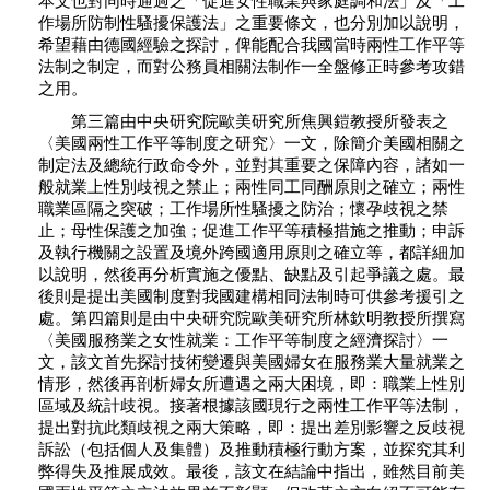
本文也對同時通過之「促進女性職業與家庭調和法」及「工
作場所防制性騷擾保護法」之重要條文，也分別加以說明，
希望藉由德國經驗之探討，俾能配合我國當時兩性工作平等
法制之制定，而對公務員相關法制作一全盤修正時參考攻錯
之用。
第三篇由中央研究院歐美研究所焦興鎧教授所發表之
〈美國兩性工作平等制度之研究〉一文，除簡介美國相關之
制定法及總統行政命令外，並對其重要之保障內容，諸如一
般就業上性別歧視之禁止；兩性同工同酬原則之確立；兩性
職業區隔之突破；工作場所性騷擾之防治；懷孕歧視之禁
止；母性保護之加強；促進工作平等積極措施之推動；申訴
及執行機關之設置及境外跨國適用原則之確立等，都詳細加
以說明，然後再分析實施之優點、缺點及引起爭議之處。最
後則是提出美國制度對我國建構相同法制時可供參考援引之
處。第四篇則是由中央研究院歐美研究所林欽明教授所撰寫
〈美國服務業之女性就業：工作平等制度之經濟探討〉一
文，該文首先探討技術變遷與美國婦女在服務業大量就業之
情形，然後再剖析婦女所遭遇之兩大困境，即：職業上性別
區域及統計歧視。接著根據該國現行之兩性工作平等法制，
提出對抗此類歧視之兩大策略，即：提出差別影響之反歧視
訴訟（包括個人及集體）及推動積極行動方案，並探究其利
弊得失及推展成效。最後，該文在結論中指出，雖然目前美