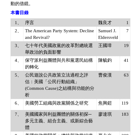
動的借鏡。
本書目錄
1、
序言
魏良才
1
2、
The American Party System: Decline
Samuel J.
7
and Revival?
Eldersveld
3、
七十年代美國政黨的改革對總統選
王國璋
19
舉政治的負面影響
4、
保守派利益團體與共和黨選民結構
陳毓鈞
41
的轉化
5、
公民遊說公共政策立法過程之評
曹俊漢
63
估：美國「公民行動組織」
(Common Cause)之結構與功能的分
析
6、
美國勞工組織與政黨關係之研究
焦興鎧
119
7、
美國國家與利益團體的關係初探─
廖達琪
183
多元主義、組合主義、或新綜合藝
體