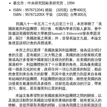
臺北市：中央研究院歐美研究所，1994
ISBN：9576712041 精裝 (320頁) 台幣400元
ISBN：957671205X 平裝 (320頁) 台幣300元
民國八十一年五月二十九日至三十日，本所舉辦了「美
國政黨與利益團體」研討會，有國內學者百餘人參加。會中
除邀請美國密西根大學教授Samuel J. Eldersveld發表專題演
講，探討「美國政黨之興衰」外，並發表論文九篇。本論文
集便是該研討會的具體成果。
本所之所以選擇「美國政黨與利益團體」做為這次研討
會的主題，是有鑑於二次大戰之後，美國的政治發展模式逐
漸成為許多發展中國家探討及模仿的對象。在美國的政治發
展過程中，利益團體扮演了十分重要的角色，因為像美國這
樣一個多元化的社會，政府任何一項公共政策的制定，都必
然會受到來自各方的影響，而其中最大的壓力則是來自各種
有組織的利益團體。利益團體的遊說活動，雖然使美國的政
治發展生氣蓬勃而具多樣性，但卻也造成政治的汙染，帶來
貪污、腐化，甚至傷害到公眾的利益。
本論文集希望對於美國政黨與利益團體之間的關係，以
及遊說活動對於美國政治發展所產稱的影響，能有更深入的
瞭解。並從而吸取美國的經驗，以做為我國立法規範遊說活