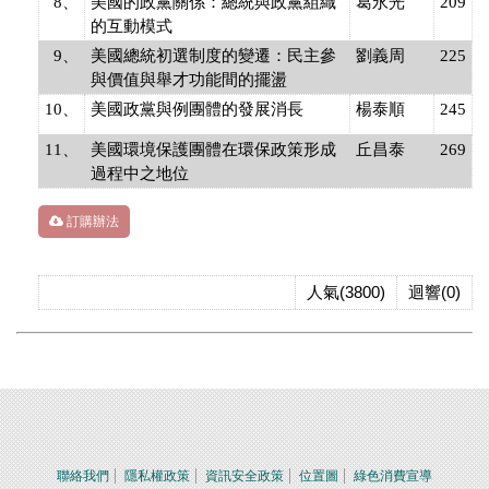
8、
美國的政黨關係：總統與政黨組織
葛永光
209
的互動模式
9、
美國總統初選制度的變遷：民主參
劉義周
225
與價值與舉才功能間的擺盪
10、
美國政黨與例團體的發展消長
楊泰順
245
11、
美國環境保護團體在環保政策形成
丘昌泰
269
過程中之地位
訂購辦法
人氣(3800)
迴響(0)
聯絡我們
隱私權政策
資訊安全政策
位置圖
綠色消費宣導