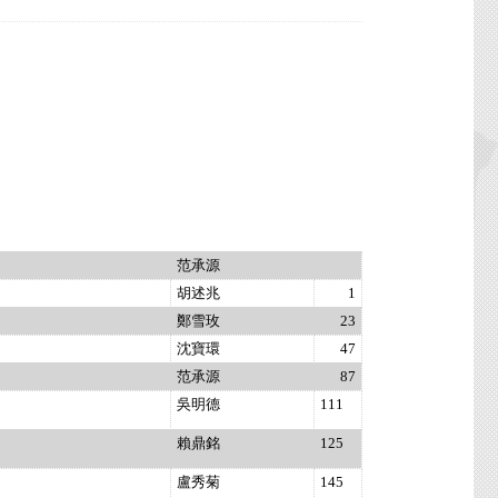
范承源
胡述兆
1
鄭雪玫
23
沈寶環
47
范承源
87
吳明德
111
賴鼎銘
125
盧秀菊
145