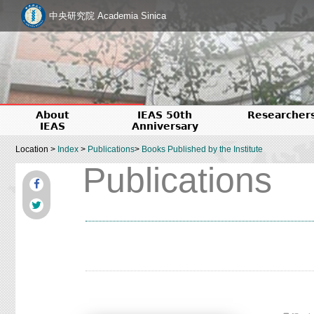
中央研究院 Academia Sinica
About
IEAS 50th
Researcher
IEAS
Anniversary
Location >
Index
>
Publications
>
Books Published by the Institute
Publications