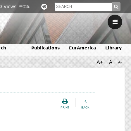
3 Views
中文版
rch
Publications
EurAmerica
Library
A+
A
A-
PRINT
BACK