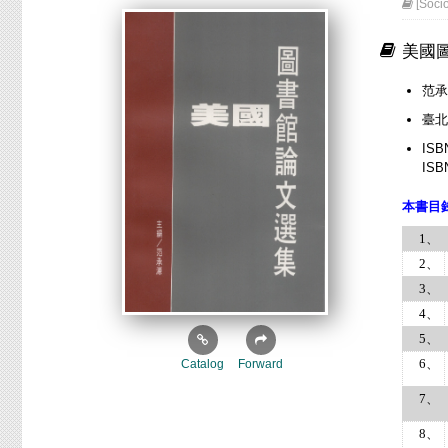
[Soc
美國
范承
臺北
ISB
ISB
本書目
1、
2、
3、
4、
5、
6、
Catalog
Forward
7、
8、