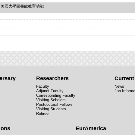
美國大學圖書館教育功能
ersary
Researchers
Curren
Faculty
News
Adjunct Faculty
Job Informa
Corresponding Faculty
Visiting Scholars
Postdoctoral Fellows
Visiting Students
Retiree
ions
EurAmerica