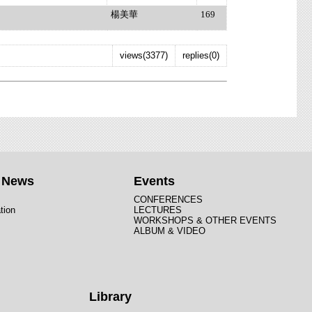
楊美華
169
views(3377)
replies(0)
t News
Events
CONFERENCES
tion
LECTURES
WORKSHOPS & OTHER EVENTS
ALBUM & VIDEO
Library