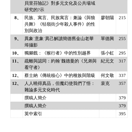
貝里芬險記》對多元文化及公共場域
研究的?示
8、
民族、寓言、民族寓言：兼論《與狼
廖朝陽
215
共舞》《牯嶺街少年殺人事件》的性
別與政治
9、
異象˙意象˙異己解讀簡德舊金山老華
單德興
255
埠攝影
10、
獨腳戲：《猴行者》中的性別越界
張小虹
295
11、
疏離與認同：約翰˙魏德曼的《兄弟與
紀元文
317
看守者》
12、
蔡士納《傳統核心》中的種族與階級
何文敬
337
12、
人人曉得真品，但魔幻使我們了悟：
裴克
357
雜論多元文化時代
撰稿人簡介
379
撰稿人簡介
379
英中索引
395