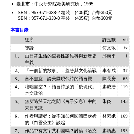
臺北市：中央研究院歐美研究所，1995
ISBN：957-671-338-2 精裝 (405頁) 台幣350元
ISBN：957-671-339-0 平裝 (405頁) 台幣300元
本書目錄
總序
許嘉猷
vii
導論
何文敬
ix
1、
由日常生活的重要性談維科與新歷史
邱漢平
1
主義
2、
「一個新的故事」：蓋慈與文化論戰
李有成
37
3、
言不盡意：論美國現代詩的語言觀
陳長房
65
4、
咄咄書空？：語言詩派的「後現代」
廖咸浩
119
本文政治
5、
無所逃於天地之間《兔子安息》中的
朱炎
143
末日意識
6、
作者與讀者：從不知如何閱讀巴瑟姆
林素娥
169
的《白雪公主》談起
7、
作品中有文字共和國嗎？討論《哈克
廖炳惠
193