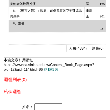
美他者與族裔扮演
卿
165
8、《難言之隱》：臨界、創傷書寫與亞美哥德誌
李翠
異敘事
玉
201
9、索引
231
人氣(4834)
迴響(0)
本篇文章引用網址：
https://www.ea.sinica.edu.tw/Content_Book_Page.aspx?
pid=12&uid=114&bid=96
點我複製
迴響列表(0)
給個迴響
姓名：