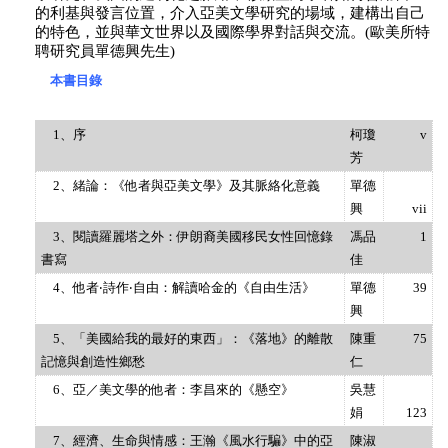
的利基與發言位置，介入亞美文學研究的場域，建構出自己
的特色，並與華文世界以及國際學界對話與交流。(歐美所特
聘研究員單德興先生)
本書目錄
1、序
柯瓊
v
芳
2、緒論：《他者與亞美文學》及其脈絡化意義
單德
興
vii
3、閱讀羅麗塔之外：伊朗裔美國移民女性回憶錄
馮品
1
書寫
佳
4、他者‧詩作‧自由：解讀哈金的《自由生活》
單德
39
興
5、「美國給我的最好的東西」：《落地》的離散
陳重
75
記憶與創造性鄉愁
仁
6、亞／美文學的他者：李昌來的《懸空》
吳慧
娟
123
7、經濟、生命與情感：王瀚《風水行騙》中的亞
陳淑