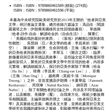
ISBN：ISBN：9789860461589 (精裝) (274頁)
ISBN：ISBN：9789860461596 (平裝)
本書為中央研究院歐美研究所於2013年主辦的「他者與亞美
文學」研討會論文選集，總共收錄六篇論文：馮品佳〈閱讀
羅麗塔之外：伊朗裔美國移民女性回憶錄書寫〉、單德興
〈他者‧詩作‧自由：解讀哈金的《自由生活》〉、陳重仁
〈「美國給我的最好的東西」：《落地》的離散記憶與創造
性鄉愁〉、吳慧娟〈亞／美文學的他者：李昌來的《懸
空》〉、陳淑卿〈經濟、生命與情感：王瀚《風水行騙》中
的亞美他者與族裔扮演〉、李翠玉〈《難言之隱》：臨界、
創傷書寫與亞美哥德誌異敘事〉。這些論文從不同角度與理
論框架切入，聚焦於亞美敘事文學中所呈現的他者，內容多
元繁複，解讀細膩深入，探討的亞美作家除了華裔（哈金
〔Ha Jin〕）、韓裔（李昌來〔Chang-rae Lee〕）、菲裔
（王瀚〔Han Ong〕）、越南裔（莫妮卡‧張〔Monique
Truong〕）之外，並首度擴及伊朗裔（卡夏華茲〔Fatemeh
Keshavarz〕、芮琪琳〔Nahid Rachlin〕、納菲西〔Azar
Nafisi〕）。除了有關他者的討論之外，尚涉及不同理論論
述，以及離散、美國夢（魘）、自我東方化、模範少數族裔
等相關議題。主編單德興所撰之〈緒論：《他者與亞美文
學》及其脈絡化意義〉概述各文大要，並將此書置於亞美文
學研究在我國的建制化之脈絡，彰顯臺灣學者如何善用自己