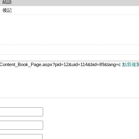
語
記
tw/Content_Book_Page.aspx?pid=12&uid=114&bid=89&lang=c
點我複