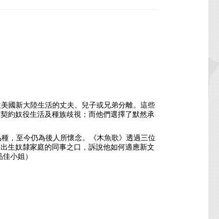
美國新大陸生活的丈夫、兒子或兄弟分離。這些
的契約奴役生活及種族歧視；而他們選擇了默然承
種，至今仍為後人所懷念。《木魚歌》透過三位
及出生奴隸家庭的同事之口，訴說他如何適應新文
品佳小姐）