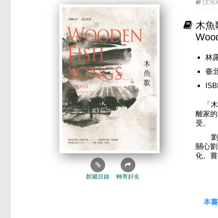
[文化研
木魚
Wood
林露
臺北
IS
「木魚
離家的
受。
劉錦
關心劉
化、嘗
館藏目錄
轉寄好友
本書