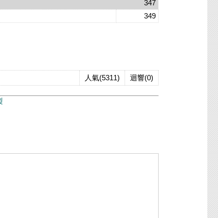
347
349
人氣(5311)
迴響(0)
製