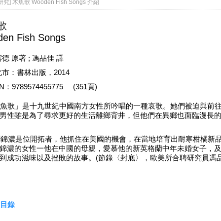
究] 木魚歌 Wooden Fish Songs 介紹
歌
en Fish Songs
德 原著 ; 馮品佳 譯
市：書林出版，2014
BN：9789574455775 (351頁)
歌」是十九世紀中國南方女性所吟唱的一種哀歌。她們被迫與前往
男性雖是為了尋求更好的生活離鄉背井，但他們在異鄉也面臨漫長
濃是位開拓者，他抓住在美國的機會，在當地培育出耐寒柑橘新品
錦濃的女性一他在中國的母親，愛慕他的新英格蘭中年未婚女子，
到成功滋味以及挫敗的故事。(節錄〈封底〉，歐美所合聘研究員馮
目錄