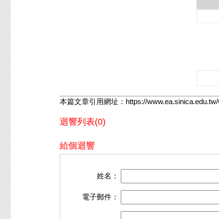
結
後
本篇文章引用網址：
https://www.ea.sinica.edu.
迴響列表(0)
給個迴響
姓名：
電子郵件：