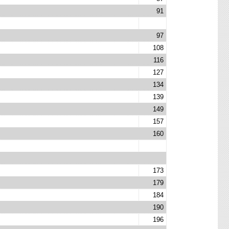
91
97
108
116
127
134
139
149
157
160
173
179
184
190
196