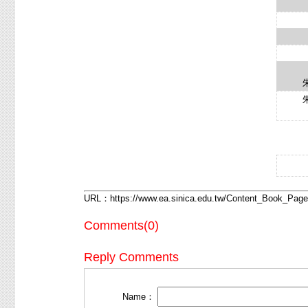
悲欣
真善
台大
追求
朱炎
朱炎
URL：
https://www.ea.sinica.edu.tw/Content_Book_Pa
Comments(0)
Reply Comments
Name：