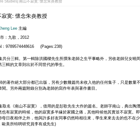
ture Studies] 南山不寂寞: 懷念朱炎教授
寂寞: 懷念朱炎教授
Cheng Lee
主編
市：九歌，2012
N：9789574448616 (Pages:238)
分三輯。第一輯除洪國樑先生所撰朱老師之生平事略外，另收老師兒女曉岡
第三輯的文章則出於不同世代的學生。
著作絕大部分都已出版，另有少數幾篇尚未收入他的任何集子，只是數量不
參閱。另外兩篇附錄分別為老師的寫作年表與著作書目。
名《南山不寂寞》，借用的是彭歌先生大作的篇名。老師字南山，典出陶潛
然也有寂寞的時候，他的寂寞多半緣於家國之痛，其他時候他其實並不寂寞。即
師母日夜相伴之外，他與許多好友同事仍然時相往來，學生來來去去的也不在少
，歐美所特聘研究員李有成先生)