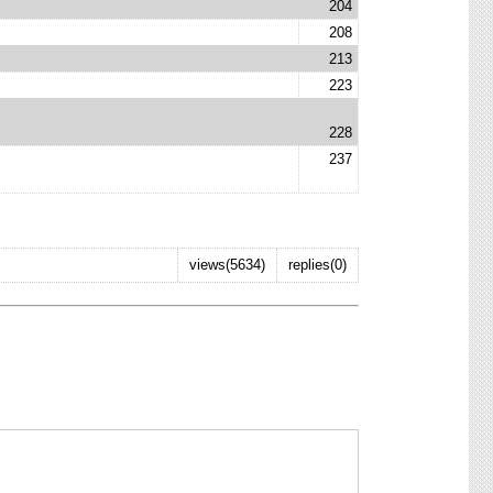
204
208
213
223
228
237
views(5634)
replies(0)