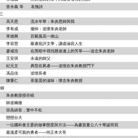
義 等 哀挽詩
三
恩 流水年華：朱炎恩師與我
成 傷悼：追懷朱炎老師
德興 百載孤高一南山
慧 嚴肅批評文學，謙虛涵容人生
浩 在黑暗中尋找懸崖邊上的芳草——追念朱炎老師
安琪 永遠的師父
文 典型在夙者——追憶在朱炎教授門下
品佳 追憶長者
仁 茶葉蛋的滋味：懷念朱炎教授
錄
炎教授授存稿
道幽微
綿長，實中不枉
戀台大
國科會主委的做事態度與方法——為慶賀夏公八十華誕而寫
柔可親的勇者——何正本大哥