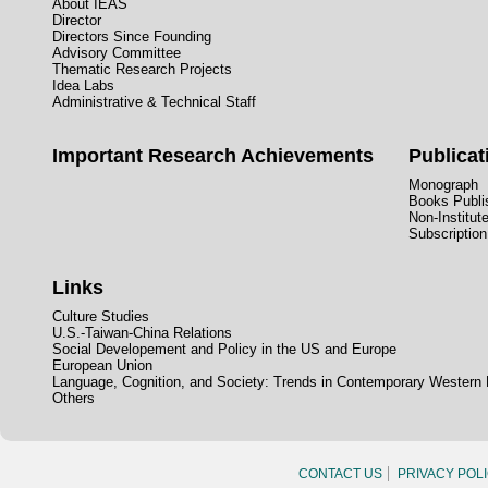
About IEAS
Director
Directors Since Founding
Advisory Committee
Thematic Research Projects
Idea Labs
Administrative & Technical Staff
Important Research Achievements
Publicat
Monograph
Books Publis
Non-Institut
Subscription
Links
Culture Studies
U.S.-Taiwan-China Relations
Social Developement and Policy in the US and Europe
European Union
Language, Cognition, and Society: Trends in Contemporary Western
Others
CONTACT US
PRIVACY POL