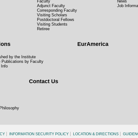
Faculty
News
Adjunct Faculty
Job Informa
Corresponding Faculty
Visiting Scholars
Postdoctoral Fellows
Visiting Students
Retiree
ions
EurAmerica
hed by the Institute
e Publications by Faculty
 Info
Contact Us
 Philosophy
ICY
INFORMATION SECURITY POLICY
LOCATION & DIRECTIONS
GUIDEN