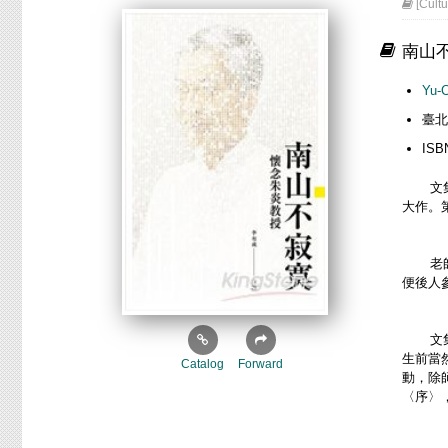
[Cul
南山不
Yu-
臺北
ISB
文集共
大作。
老師的
便後人
文集取
生前當
Catalog
Forward
動，除
〈序〉