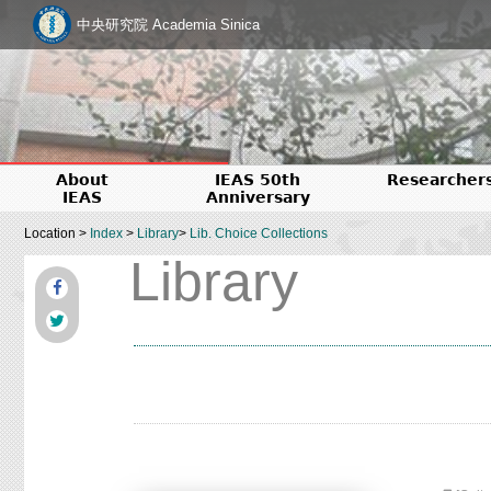
中央研究院 Academia Sinica
About
IEAS 50th
Researcher
IEAS
Anniversary
Location >
Index
>
Library
>
Lib. Choice Collections
Library