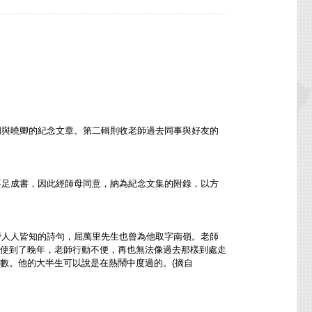
與曉卿的紀念文章。第二輯則收老師過去同事與好友的
足成書，因此經師母同意，納為紀念文集的附錄，以方
人人皆知的詩句，屈萬里先生也曾為他取字南嶺。老師
使到了晚年，老師行動不便，再也無法像過去那樣到處走
數。他的大半生可以說是在熱鬧中度過的。(摘自