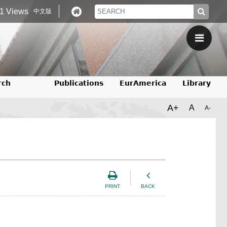
1 Views
中文版
rch
Publications
EurAmerica
Library
A+
A
A-
PRINT
BACK