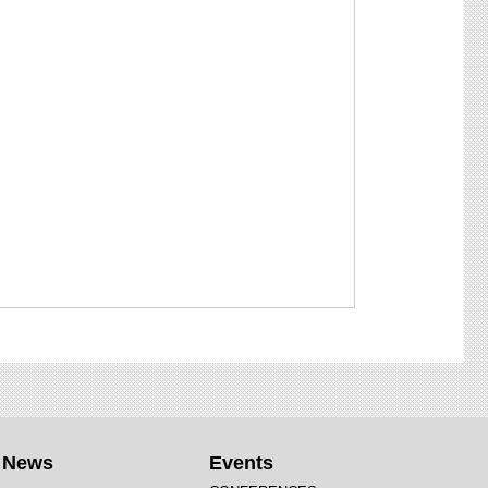
t News
Events