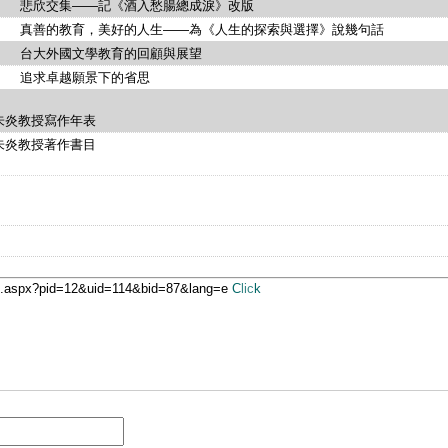
交集——記《酒入愁腸總成淚》改版
的教育，美好的人生——為《人生的探索與選擇》說幾句話
外國文學教育的回顧與展望
卓越願景下的省思
教授寫作年表
教授著作書目
ge.aspx?pid=12&uid=114&bid=87&lang=e
Click