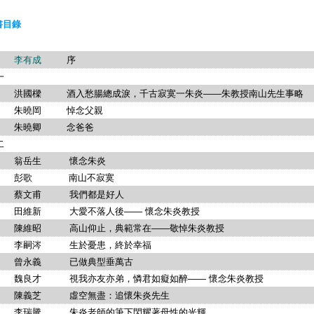
書目錄
李有成
序
一
樑 酒入愁腸總成淚，千古寂寞一朱炎——朱教授南山先生事略
曉岡 悼念父親
曉卿 念爸爸
輯二
岳生 懷念朱炎
歌 南山不寂寞
文甫 我們都是好人
新 大愛不落人後—— 懷念朱炎教授
昭 高山仰止，典範常在——敬悼朱炎教授
涔 生於憂患，終於幸福
永義 已做典型垂萬古
才 視我亦友亦弟，憐君如癡如醉—— 懷念朱炎教授
芝 虛空無盡：追懷朱炎先生
騰 朱炎老師的筆下閃耀著母性的光輝