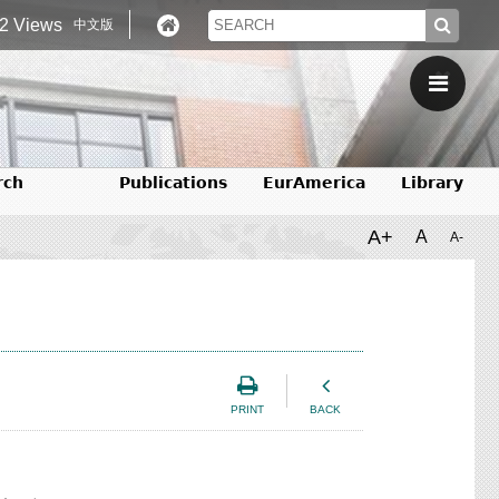
2 Views
中文版
rch
Publications
EurAmerica
Library
A+
A
A-
PRINT
BACK