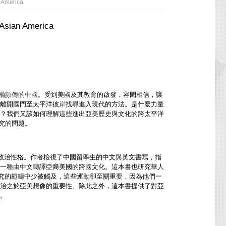
n America
 Asian America
禍頻傳的中國。受到美國及其教育的啟發，容閎相信，讓
離開國門至太平洋彼岸找尋進入現代的方法。是什麼力量
？我們又該如何理解這些進出亞美歷史與文化的跨太平洋
究的問題。
治性格。作者檢視了中國留學生的中文與英文書寫，指
一種由中文轉譯亞裔美國的跨國文化。這本書也研究華人
究的範疇中少被觸及，這些運動卻至關重要，因為他們一
治之於亞美想像的重要性。除此之外，這本書提供了對亞
。