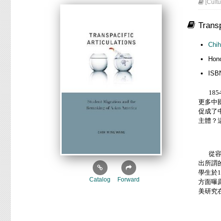
[Cultu
Transp
Chi
Hono
ISB
185
更多中
促成了
主體？
從容閎
出所謂
學生於
1
Catalog
Forward
方面曝
美研究