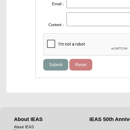
Email：
Content：
About IEAS
IEAS 50th Anniv
About IEAS