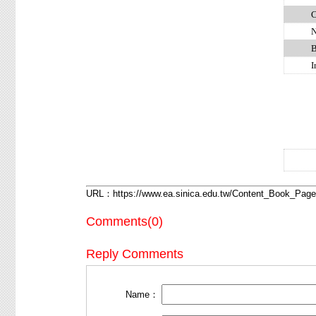
Conc
Not
Bibl
Ind
URL：
https://www.ea.sinica.edu.tw/Content_Book_Pa
Comments(0)
Reply Comments
Name：