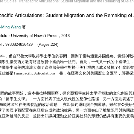
re Studies] Transpacific Articulations: Student Migration and the Remaking of Asia
acific Articulations: Student Migration and the Remaking of
h-Ming Wang
著
lulu：University of Hawai'i Press，2013
N：9780824836429 (Pages:224)
4
年，甫自耶魯大學取得學士學位的容閎，回到了當時遭受外國侵略、饑饉與戰
國學生接受西方教育將是改變中國的唯一法門。自此，一代又一代的中國學生，
中國學生留美的濤濤大潮？這些留美學生對於亞美社群的形成又發揮了什麼影響
這些都是
Transpacific Articulations
一書，在亞洲文化與美國歷史交匯間，所要探
的故事開始，這本書按時間順序，探究亞裔學生跨太平洋移動的文化創造與政
的「留學生文學」，一方面代表了進入現代性的想像性路徑，另一方面則表述了
960
與
1970
在美國發起的政治運動──亦即保釣運動與台獨運動。雖然在亞美研
露了美國冷戰配置在東亞所造成的政治效果，另一方面突出了離散認同與跨國政
在亞洲發展的反思，並指出知識與運動之於亞美社群的形塑仍然具有重要的意義