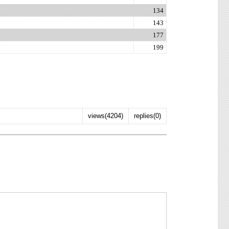
134
143
177
199
views(4204)
replies(0)