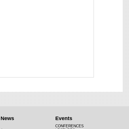
t News
Events
CONFERENCES