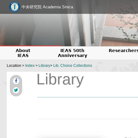
中央研究院 Academia Sinica
About
IEAS 50th
Researcher
IEAS
Anniversary
Location >
Index
>
Library
>
Lib. Choice Collections
Library