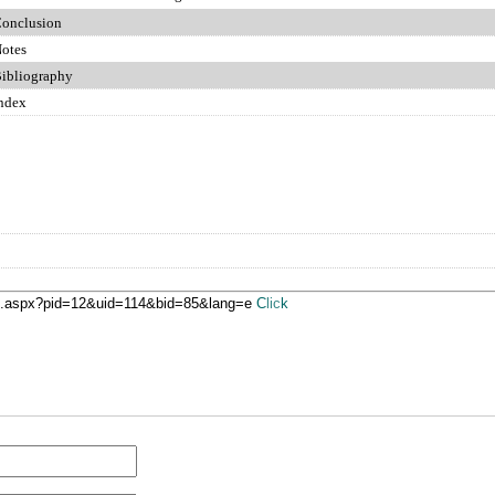
lusion
es
iography
ex
ge.aspx?pid=12&uid=114&bid=85&lang=e
Click