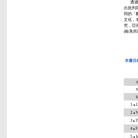
透過認
出批判
同的「
文化，
究，亞
(歐美
本書目
Ac
Note 
I
1
L
◆
2
W
◆
3
T
◆
4
F
◆
5
I
◆