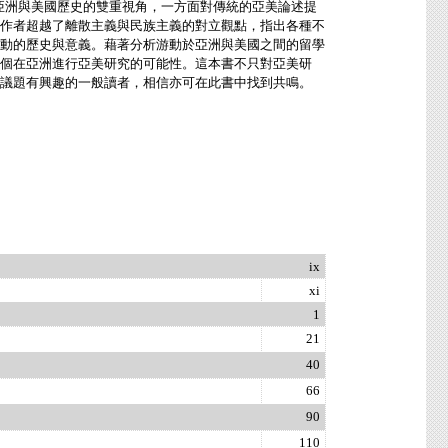
亞洲與美國歷史的雙重視角，一方面對傳統的亞美論述提
作者超越了離散主義與民族主義的對立觀點，指出各種不
動的歷史與意義。藉著分析游動於亞洲與美國之間的留學
個在亞洲進行亞美研究的可能性。這本書不只對亞美研
議題有興趣的一般讀者，相信亦可在此書中找到共鳴。
ix
xi
1
21
40
66
90
110