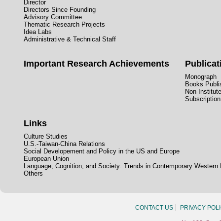
Director
Directors Since Founding
Advisory Committee
Thematic Research Projects
Idea Labs
Administrative & Technical Staff
Important Research Achievements
Publicat
Monograph
Books Publis
Non-Institut
Subscription
Links
Culture Studies
U.S.-Taiwan-China Relations
Social Developement and Policy in the US and Europe
European Union
Language, Cognition, and Society: Trends in Contemporary Western
Others
CONTACT US
PRIVACY POL