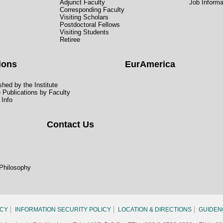
Adjunct Faculty
Job Informa
Corresponding Faculty
Visiting Scholars
Postdoctoral Fellows
Visiting Students
Retiree
ions
EurAmerica
hed by the Institute
e Publications by Faculty
 Info
Contact Us
 Philosophy
ICY
INFORMATION SECURITY POLICY
LOCATION & DIRECTIONS
GUIDEN