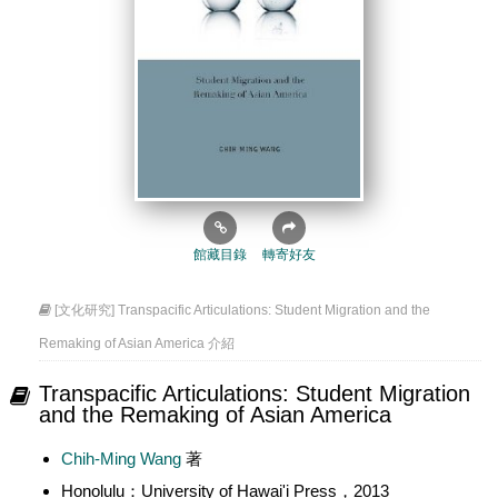
館藏目錄
轉寄好友
[文化研究] Transpacific Articulations: Student Migration and the
Remaking of Asian America 介紹
Transpacific Articulations: Student Migration
and the Remaking of Asian America
Chih-Ming Wang
著
Honolulu：University of Hawai'i Press，2013