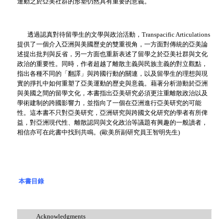
運動之於亞美社群的形塑仍然具有重要的意義。
透過認真對待留學生的文學與政治活動，
Transpacific Articulations
提供了一個介入亞洲與美國歷史的雙重視角，一方面對傳統的亞美論
述提出批判與反省，另一方面也重新表述了留學之於亞美社群與文化
政治的重要性。同時，作者超越了離散主義與民族主義的對立觀點，
指出各種不同的「翻譯」與跨國行動的關連，以及留學生的理想與現
實的掙扎中如何重塑了亞美運動的歷史與意義。藉著分析游動於亞洲
與美國之間的留學文化，本書指出亞美研究必須更注重離散政治以及
學術建制的跨國影響力，並指向了一個在亞洲進行亞美研究的可能
性。這本書不只對亞美研究，亞洲研究與跨國文化研究的學者有所俾
益，對亞洲現代性、離散認同與文化政治等議題有興趣的一般讀者，
相信亦可在此書中找到共鳴。
(歐美所副研究員王智明先生)
本書目錄
Acknowledgments