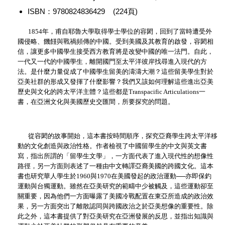
ISBN：9780824836429 (224頁)
1854
年，甫自耶魯大學取得學士學位的容閎，回到了當時遭受外
國侵略、饑饉與戰禍頻傳的中國。受到美國及其教育的啟發，容閎相
信，讓更多中國學生接受西方教育將是改變中國的唯一法門。自此，
一代又一代的中國學生，離開國門至太平洋彼岸找尋進入現代的方
法。是什麼力量促成了中國學生留美的濤濤大潮？這些留美學生對於
亞美社群的形成又發揮了什麼影響？我們又該如何理解這些進出亞美
歷史與文化的跨太平洋主體？這些都是
Transpacific Articulations
一
書，在亞洲文化與美國歷史交匯間，所要探究的問題。
從容閎的故事開始，這本書按時間順序，探究亞裔學生跨太平洋移
動的文化創造與政治性格。作者檢視了中國留學生的中文與英文書
寫，指出所謂的「留學生文學」，一方面代表了進入現代性的想像性
路徑，另一方面則表述了一種由中文轉譯亞裔美國的跨國文化。這本
書也研究華人學生於
1960
與
1970
在美國發起的政治運動──亦即保釣
運動與台獨運動。雖然在亞美研究的範疇中少被觸及，這些運動卻至
關重要，因為他們一方面曝露了美國冷戰配置在東亞所造成的政治效
果，另一方面突出了離散認同與跨國政治之於亞美想像的重要性。除
此之外，這本書提供了對亞美研究在亞洲發展的反思，並指出知識與