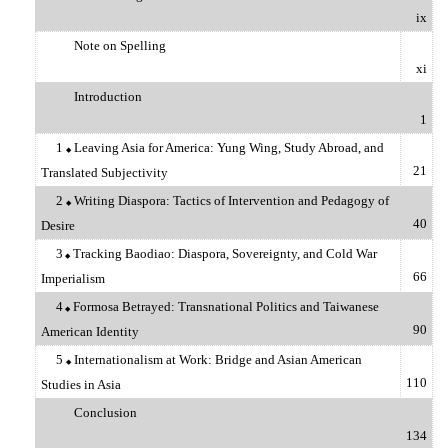
ix
Note on Spelling
xi
Introduction
1
1
Leaving Asia for America: Yung Wing, Study Abroad, and
◆
21
Translated Subjectivity
2
Writing Diaspora: Tactics of Intervention and Pedagogy of
◆
40
Desire
3
Tracking Baodiao: Diaspora, Sovereignty, and Cold War
◆
66
Imperialism
4
Formosa Betrayed: Transnational Politics and Taiwanese
◆
90
American Identity
5
Internationalism at Work: Bridge and Asian American
◆
110
Studies in Asia
Conclusion
134