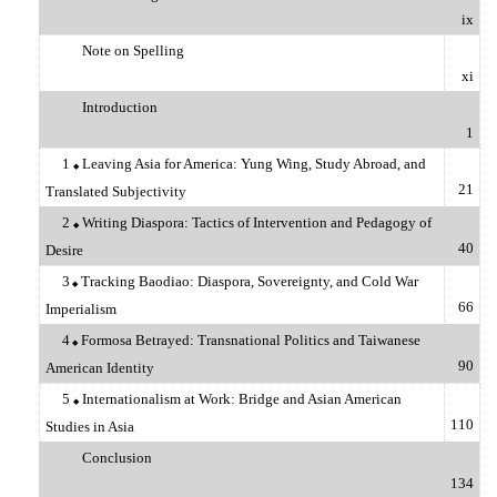
ix
Note on Spelling
xi
Introduction
1
1
Leaving Asia for America: Yung Wing, Study Abroad, and
◆
21
Translated Subjectivity
2
Writing Diaspora: Tactics of Intervention and Pedagogy of
◆
40
Desire
3
Tracking Baodiao: Diaspora, Sovereignty, and Cold War
◆
66
Imperialism
4
Formosa Betrayed: Transnational Politics and Taiwanese
◆
90
American Identity
5
Internationalism at Work: Bridge and Asian American
◆
110
Studies in Asia
Conclusion
134