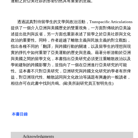
運動之於亞美社群的形塑仍然具有重要的意義。
透過認真對待留學生的文學與政治活動，
Transpacific Articulations
提供了一個介入亞洲與美國歷史的雙重視角，一方面對傳統的亞美論
述提出批判與反省，另一方面也重新表述了留學之於亞美社群與文化
政治的重要性。同時，作者超越了離散主義與民族主義的對立觀點，
指出各種不同的「翻譯」與跨國行動的關連，以及留學生的理想與現
實的掙扎中如何重塑了亞美運動的歷史與意義。藉著分析游動於亞洲
與美國之間的留學文化，本書指出亞美研究必須更注重離散政治以及
學術建制的跨國影響力，並指向了一個在亞洲進行亞美研究的可能
性。這本書不只對亞美研究，亞洲研究與跨國文化研究的學者有所俾
益，對亞洲現代性、離散認同與文化政治等議題有興趣的一般讀者，
相信亦可在此書中找到共鳴。
(歐美所副研究員王智明先生)
本書目錄
Acknowledgments