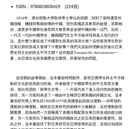
ISBN：9780824836429 (224頁)
1854
年，甫自耶魯大學取得學士學位的容閎，回到了當時遭受外
國侵略、饑饉與戰禍頻傳的中國。受到美國及其教育的啟發，容閎相
信，讓更多中國學生接受西方教育將是改變中國的唯一法門。自此，
一代又一代的中國學生，離開國門至太平洋彼岸找尋進入現代的方
法。是什麼力量促成了中國學生留美的濤濤大潮？這些留美學生對於
亞美社群的形成又發揮了什麼影響？我們又該如何理解這些進出亞美
歷史與文化的跨太平洋主體？這些都是
Transpacific Articulations
一
書，在亞洲文化與美國歷史交匯間，所要探究的問題。
從容閎的故事開始，這本書按時間順序，探究亞裔學生跨太平洋移
動的文化創造與政治性格。作者檢視了中國留學生的中文與英文書
寫，指出所謂的「留學生文學」，一方面代表了進入現代性的想像性
路徑，另一方面則表述了一種由中文轉譯亞裔美國的跨國文化。這本
書也研究華人學生於
1960
與
1970
在美國發起的政治運動──亦即保釣
運動與台獨運動。雖然在亞美研究的範疇中少被觸及，這些運動卻至
關重要，因為他們一方面曝露了美國冷戰配置在東亞所造成的政治效
果，另一方面突出了離散認同與跨國政治之於亞美想像的重要性。除
此之外，這本書提供了對亞美研究在亞洲發展的反思，並指出知識與