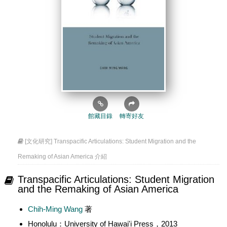
館藏目錄
轉寄好友
[文化研究] Transpacific Articulations: Student Migration and the
Remaking of Asian America 介紹
Transpacific Articulations: Student Migration
and the Remaking of Asian America
Chih-Ming Wang
著
Honolulu：University of Hawai'i Press，2013