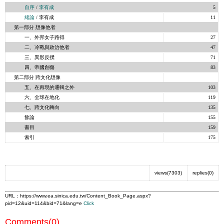
自序
/
李有成
5
緒論
/ 李有成
11
第一部分 想像他者
一、外邦女子路得
27
二、冷戰與政治他者
47
三、異形反撲
71
四、帝國創傷
83
第二部分 跨文化想像
五、在再現的邏輯之外
103
六、全球在地化
119
七、跨文化轉向
135
餘論
155
書目
159
索引
175
views(7303)
replies(0)
URL：
https://www.ea.sinica.edu.tw/Content_Book_Page.aspx?
pid=12&uid=114&bid=71&lang=e
Click
Comments(0)