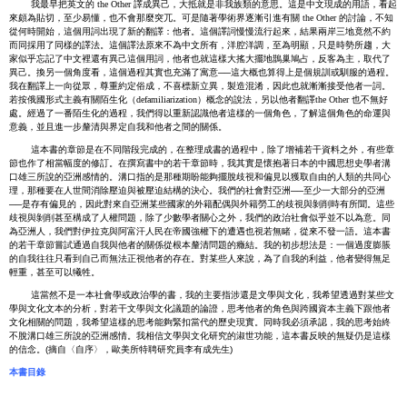
我最早把英文的 the Other 譯成異己，大抵就是非我族類的意思。這是中文現成的用語，看起
來頗為貼切，至少易懂，也不會那麼突兀。可是隨著學術界逐漸引進有關 the Other 的討論，不知
從何時開始，這個用詞出現了新的翻譯：他者。這個譯詞慢慢流行起來，結果兩岸三地竟然不約
而同採用了同樣的譯法。這個譯法原來不為中文所有，洋腔洋調，至為明顯，只是時勢所趨，大
家似乎忘記了中文裡還有異己這個用詞，他者也就這樣大搖大擺地鵲巢鳩占，反客為主，取代了
異己。換另一個角度看，這個過程其實也充滿了寓意──這大概也算得上是個規訓或馴服的過程。
我在翻譯上一向從眾，尊重約定俗成，不喜標新立異，製造混淆，因此也就漸漸接受他者一詞。
若按俄國形式主義有關陌生化（defamiliarization）概念的說法，另以他者翻譯the Other 也不無好
處。經過了一番陌生化的過程，我們得以重新認識他者這樣的一個角色，了解這個角色的命運與
意義，並且進一步釐清與界定自我和他者之間的關係。
這本書的章節是在不同階段完成的，在整理成書的過程中，除了增補若干資料之外，有些章
節也作了相當幅度的修訂。在撰寫書中的若干章節時，我其實是懷抱著日本的中國思想史學者溝
口雄三所說的亞洲感情的。溝口指的是那種期盼能夠擺脫歧視和偏見以獲取自由的人類的共同心
理，那種要在人世間消除壓迫與被壓迫結構的決心。我們的社會對亞洲──至少一大部分的亞洲
──是存有偏見的，因此對來自亞洲某些國家的外籍配偶與外籍勞工的歧視與剝削時有所聞。這些
歧視與剝削甚至構成了人權問題，除了少數學者關心之外，我們的政治社會似乎並不以為意。同
為亞洲人，我們對伊拉克與阿富汗人民在帝國強權下的遭遇也視若無睹，從來不發一語。這本書
的若干章節嘗試通過自我與他者的關係從根本釐清問題的癥結。我的初步想法是：一個過度膨脹
的自我往往只看到自己而無法正視他者的存在。對某些人來說，為了自我的利益，他者變得無足
輕重，甚至可以犧牲。
這當然不是一本社會學或政治學的書，我的主要指涉還是文學與文化，我希望透過對某些文
學與文化文本的分析，對若干文學與文化議題的論證，思考他者的角色與跨國資本主義下跟他者
文化相關的問題，我希望這樣的思考能夠緊扣當代的歷史現實。同時我必須承認，我的思考始終
不脫溝口雄三所說的亞洲感情。我相信文學與文化研究的淑世功能，這本書反映的無疑仍是這樣
的信念
。(摘自〈自序〉，歐美所特聘研究員李有成先生)
本書目錄