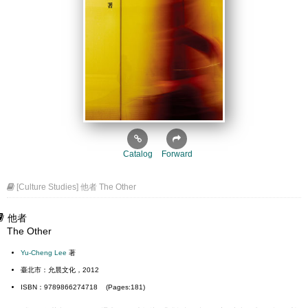
Catalog
Forward
[Culture Studies] 他者 The Other
他者
The Other
Yu-Cheng Lee
著
臺北市：允晨文化，2012
ISBN：9789866274718 (Pages:181)