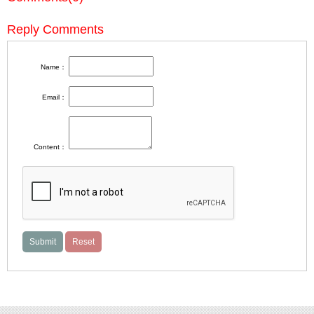
Reply Comments
Name：
Email：
Content：