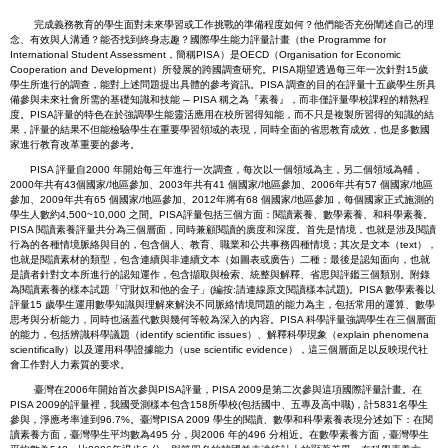
完成義務教育的學生面對未來學習或工作挑戰的準備程度如何？他們能否充份闡述自己的理
念、有效與人溝通？能否找到終身志趣？國際學生能力評量計畫（the Programme for
International Student Assessment，簡稱PISA）是OECD（Organisation for Economic
Cooperation and Development）所發展的跨國調查研究。PISA期望透過每三年一次針對15歲
學生所進行的調查，能對上述問題提出具體的參考資訊。PISA 調查的目的在評量十五歲學生所具
備參與未來社會所需的基礎知識和技能 ─ PISA 稱之為『素養』，而非僅評量學校課程的精熟程
度。PISA評量的特色在於強調學生能靈活應用在校所習得知能，而不只是複製所習得的知識的結
果，評量的結果不但能檢驗學生在重要學習領域的表現，同時全面的省思教育成效，也是多數國
家進行教育改革重要的參考。
PISA 評量自2000 年開始每三年進行一次調查，每次以一個領域為主，另二個領域為輔，
2000年共有43個國家/地區參加、2003年共有41 個國家/地區參加、2006年共有57 個國家/地區
參加、2009年共有65 個國家/地區參加、2012年將有68 個國家/地區參加，每個國家正式施測的
學生人數約4,500~10,000 之間。PISA評量包括三個方面：閱讀素養、數學素養、和科學素養。
PISA 閱讀素養評量共分為三個層面，同時兼顧閱讀的廣度和深度。首先是情境，也就是涉及閱讀
行為的各種情境脈絡與目的，包含個人、教育、職業和公共事務四種情境；其次是文本（text），
也就是閱讀素材的類型，包含連續與非連續文本（如圖表或廣告）二種；最後是認知面向，也就
是讀者針對文本所進行的認知運作，包含擷取與檢索、統整與解釋、省思與評鑑三個類別。附錄
為閱讀素養的樣本試題「守財奴和他
的金子」
(編按:請連線原文閱讀樣本試題)
。PISA 數學素養以
評量15 歲學生運用數學知識與理解來解決不同脈絡情境問題的能力為主，包括常用的運算、數學
思考與分析能力，同時也涵蓋代數與幾何等較為深入的內容。PISA 科學評量強調學生在三個層面
的能力，包括辨識科學議題（identify scientific issues）、解釋科學現象（explain phenomena
scientifically）以及運用科學證據能力（use scientific evidence），這三個層面足以反映現代社
會工作對人力素質的要求。
臺灣在2006年開始首次參與PISA評量，PISA 2009是第二次參與這項國際評量計畫。在
PISA 2009的評量裡，我國受測樣本包含158所學校(包括國中、五專及高中職)，計5831名學生
參與，淨應考率達到96.7%。臺灣PISA 2009 學生的閱讀、數學和科學素養表現分述如下：在閱
讀素養方面，臺灣學生平均數為495 分，與2006 年的496 分相近。在數學素養方面，臺灣學生