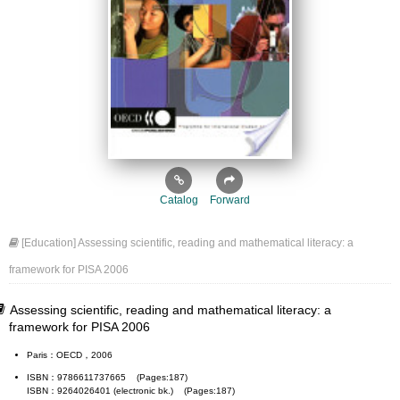
Catalog
Forward
[Education] Assessing scientific, reading and mathematical literacy: a
framework for PISA 2006
Assessing scientific, reading and mathematical literacy: a
framework for PISA 2006
Paris：OECD，2006
ISBN：9786611737665 (Pages:187)
ISBN：9264026401 (electronic bk.) (Pages:187)