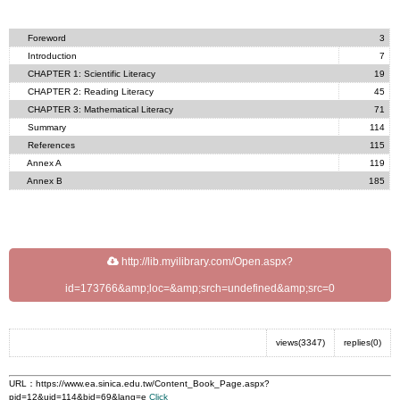
Foreword
3
Introduction
7
CHAPTER 1: Scientific Literacy
19
CHAPTER 2: Reading Literacy
45
CHAPTER 3: Mathematical Literacy
71
Summary
114
References
115
Annex A
119
Annex B
185
http://lib.myilibrary.com/Open.aspx?
id=173766&amp;loc=&amp;srch=undefined&amp;src=0
views(3347)
replies(0)
URL：
https://www.ea.sinica.edu.tw/Content_Book_Page.aspx?
pid=12&uid=114&bid=69&lang=e
Click