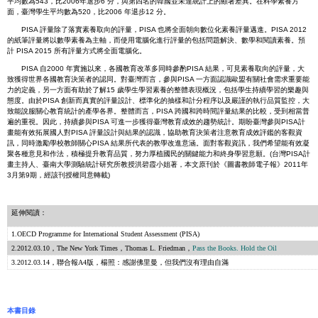
平均數為543，比2006年退步6 分，與第四名的韓國並未達統計上的顯著差異。在科學素養方
面，臺灣學生平均數為520，比2006 年退步12 分。
PISA 評量除了落實素養取向的評量，PISA 也將全面朝向數位化素養評量邁進。PISA 2012
的紙筆評量將以數學素養為主軸，而使用電腦化進行評量的包括問題解決、數學和閱讀素養。預
計 PISA 2015 所有評量方式將全面電腦化。
PISA 自2000 年實施以來，各國教育改革多同時參酌PISA 結果，可見素養取向的評量，大
致獲得世界各國教育決策者的認同。對臺灣而言，參與PISA 一方面認識歐盟有關社會需求重要能
力的定義，另一方面有助於了解15 歲學生學習素養的整體表現概況，包括學生持續學習的樂趣與
態度。由於PISA 創新而真實的評量設計、標準化的抽樣和計分程序以及嚴謹的執行品質監控，大
致能說服關心教育統計的產學各界。整體而言，PISA 跨國和跨時間評量結果的比較，受到相當普
遍的重視。因此，持續參與PISA 可進一步獲得臺灣教育成效的趨勢統計。期盼臺灣參與PISA計
畫能有效拓展國人對PISA 評量設計與結果的認識，協助教育決策者注意教育成效評鑑的客觀資
訊，同時激勵學校教師關心PISA 結果所代表的教學改進意涵。面對客觀資訊，我們希望能有效凝
聚各種意見和作法，積極提升教育品質，努力厚植國民的關鍵能力和終身學習意願。(台灣PISA計
畫主持人、臺南大學測驗統計研究所教授洪碧霞小姐著，本文原刊於《圖書教師電子報》2011年
3月第9期，經該刊授權同意轉載)
延伸閱讀：
1.OECD Programme for International Student Assessment (PISA)
2.2012.03.10
，
The New York Times，Thomas L. Friedman，
Pass the Books. Hold the Oil
3.2012.03.14，聯合報A4版，楊照：感謝佛里曼，但我們沒有理由自滿
本書目錄