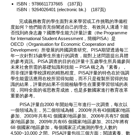
ISBN：9786611737665 (187頁)
ISBN：9264026401 (electronic bk.) (187頁)
完成義務教育的學生面對未來學習或工作挑戰的準備程
度如何？他們能否充份闡述自己的理念、有效與人溝通？能
否找到終身志趣？國際學生能力評量計畫（the Programme
for International Student Assessment，簡稱PISA）是
OECD（Organisation for Economic Cooperation and
Development）所發展的跨國調查研究。PISA期望透過每三
年一次針對15歲學生所進行的調查，能對上述問題提出具體
的參考資訊。PISA 調查的目的在評量十五歲學生所具備參與
未來社會所需的基礎知識和技能 ─ PISA 稱之為『素養』，
而非僅評量學校課程的精熟程度。PISA評量的特色在於強調
學生能靈活應用在校所習得知能，而不只是複製所習得的知
識的結果，評量的結果不但能檢驗學生在重要學習領域的表
現，同時全面的省思教育成效，也是多數國家進行教育改革
重要的參考。
PISA 評量自2000 年開始每三年進行一次調查，每次以
一個領域為主，另二個領域為輔，2000年共有43個國家/地區
參加、2003年共有41 個國家/地區參加、2006年共有57 個國
家/地區參加、2009年共有65 個國家/地區參加、2012年將有
68 個國家/地區參加，每個國家正式施測的學生人數約
4,500~10,000 之間。PISA評量包括三個方面：閱讀素養、數