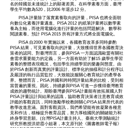
名的韓國並未達統計上的顯著差異。在科學素養方面，臺灣
學生平均數為520，比2006 年退步12 分。
PISA 評量除了落實素養取向的評量，PISA 也將全面朝
向數位化素養評量邁進。PISA 2012 的紙筆評量將以數學素
養為主軸，而使用電腦化進行評量的包括問題解決、數學和
閱讀素養。預計 PISA 2015 所有評量方式將全面電腦化。
PISA 自2000 年實施以來，各國教育改革多同時參酌
PISA 結果，可見素養取向的評量，大致獲得世界各國教育決
策者的認同。對臺灣而言，參與PISA 一方面認識歐盟有關社
會需求重要能力的定義，另一方面有助於了解15 歲學生學習
素養的整體表現概況，包括學生持續學習的樂趣與態度。由
於PISA 創新而真實的評量設計、標準化的抽樣和計分程序以
及嚴謹的執行品質監控，大致能說服關心教育統計的產學各
界。整體而言，PISA 跨國和跨時間評量結果的比較，受到相
當普遍的重視。因此，持續參與PISA 可進一步獲得臺灣教育
成效的趨勢統計。期盼臺灣參與PISA計畫能有效拓展國人對
PISA 評量設計與結果的認識，協助教育決策者注意教育成效
評鑑的客觀資訊，同時激勵學校教師關心PISA 結果所代表的
教學改進意涵。面對客觀資訊，我們希望能有效凝聚各種意
見和作法，積極提升教育品質，努力厚植國民的關鍵能力和
終身學習意願。(台灣PISA計畫主持人、臺南大學測驗統計
研究所教授洪碧霞小姐著，本文原刊於《圖書教師電子報》