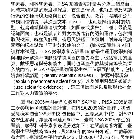
學素養、和科學素養。PISA 閱讀素養評量共分為三個層面，
同時兼顧閱讀的廣度和深度。首先是情境，也就是涉及閱讀
行為的各種情境脈絡與目的，包含個人、教育、職業和公共
事務四種情境；其次是文本（text），也就是閱讀素材的類
型，包含連續與非連續文本（如圖表或廣告）二種；最後是
認知面向，也就是讀者針對文本所進行的認知運作，包含擷
取與檢索、統整與解釋、省思與評鑑三個類別。附錄為閱讀
素養的樣本試題「守財奴和他
(編按:請連線原文閱
的金子」
讀樣本試題)
。PISA 數學素養以評量15 歲學生運用數學知識
與理解來解決不同脈絡情境問題的能力為主，包括常用的運
算、數學思考與分析能力，同時也涵蓋代數與幾何等較為深
入的內容。PISA 科學評量強調學生在三個層面的能力，包括
辨識科學議題（identify scientific issues）、解釋科學現象
（explain phenomena scientifically）以及運用科學證據能力
（use scientific evidence），這三個層面足以反映現代社會
工作對人力素質的要求。
臺灣在2006年開始首次參與PISA評量，PISA 2009是第
二次參與這項國際評量計畫。在PISA 2009的評量裡，我國
受測樣本包含158所學校(包括國中、五專及高中職)，計5831
名學生參與，淨應考率達到96.7%。臺灣PISA 2009 學生的
閱讀、數學和科學素養表現分述如下：在閱讀素養方面，臺
灣學生平均數為495 分，與2006 年的496 分相近。在數學素
養方面，臺灣學生平均數為543，比2006年退步6 分，與第四