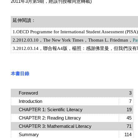
2011年3月第9期，經該刊授權同意轉載)
延伸閱讀：
1.OECD Programme for International Student Assessment (PISA)
，
2.2012.03.10
The New York Times，Thomas L. Friedman，
Pa
3.2012.03.14，聯合報A4版，楊照：感謝佛里曼，但我們沒
本書目錄
Foreword
3
Introduction
7
CHAPTER 1: Scientific Literacy
19
CHAPTER 2: Reading Literacy
45
CHAPTER 3: Mathematical Literacy
71
Summary
114