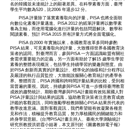
名的韓國並未達統計上的顯著差異。在科學素養方面，臺灣
學生平均數為520，比2006 年退步12 分。
PISA 評量除了落實素養取向的評量，PISA 也將全面朝
向數位化素養評量邁進。PISA 2012 的紙筆評量將以數學素
養為主軸，而使用電腦化進行評量的包括問題解決、數學和
閱讀素養。預計 PISA 2015 所有評量方式將全面電腦化。
PISA 自2000 年實施以來，各國教育改革多同時參酌
PISA 結果，可見素養取向的評量，大致獲得世界各國教育決
策者的認同。對臺灣而言，參與PISA 一方面認識歐盟有關社
會需求重要能力的定義，另一方面有助於了解15 歲學生學習
素養的整體表現概況，包括學生持續學習的樂趣與態度。由
於PISA 創新而真實的評量設計、標準化的抽樣和計分程序以
及嚴謹的執行品質監控，大致能說服關心教育統計的產學各
界。整體而言，PISA 跨國和跨時間評量結果的比較，受到相
當普遍的重視。因此，持續參與PISA 可進一步獲得臺灣教育
成效的趨勢統計。期盼臺灣參與PISA計畫能有效拓展國人對
PISA 評量設計與結果的認識，協助教育決策者注意教育成效
評鑑的客觀資訊，同時激勵學校教師關心PISA 結果所代表的
教學改進意涵。面對客觀資訊，我們希望能有效凝聚各種意
見和作法，積極提升教育品質，努力厚植國民的關鍵能力和
終身學習意願。(台灣PISA計畫主持人、臺南大學測驗統計
研究所教授洪碧霞小姐著，本文原刊於《圖書教師電子報》