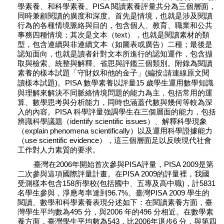
學素養、和科學素養。PISA 閱讀素養評量共分為三個層面，
同時兼顧閱讀的廣度和深度。首先是情境，也就是涉及閱讀
行為的各種情境脈絡與目的，包含個人、教育、職業和公共
事務四種情境；其次是文本（text），也就是閱讀素材的類
型，包含連續與非連續文本（如圖表或廣告）二種；最後是
認知面向，也就是讀者針對文本所進行的認知運作，包含擷
取與檢索、統整與解釋、省思與評鑑三個類別。附錄為閱讀
素養的樣本試題「守財奴和他
(編按:請連線原文閱
的金子」
讀樣本試題)
。PISA 數學素養以評量15 歲學生運用數學知識
與理解來解決不同脈絡情境問題的能力為主，包括常用的運
算、數學思考與分析能力，同時也涵蓋代數與幾何等較為深
入的內容。PISA 科學評量強調學生在三個層面的能力，包括
辨識科學議題（identify scientific issues）、解釋科學現象
（explain phenomena scientifically）以及運用科學證據能力
（use scientific evidence），這三個層面足以反映現代社會
工作對人力素質的要求。
臺灣在2006年開始首次參與PISA評量，PISA 2009是第
二次參與這項國際評量計畫。在PISA 2009的評量裡，我國
受測樣本包含158所學校(包括國中、五專及高中職)，計5831
名學生參與，淨應考率達到96.7%。臺灣PISA 2009 學生的
閱讀、數學和科學素養表現分述如下：在閱讀素養方面，臺
灣學生平均數為495 分，與2006 年的496 分相近。在數學素
養方面，臺灣學生平均數為543，比2006年退步6 分，與第四