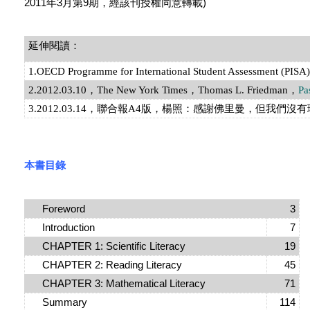
2011年3月第9期，經該刊授權同意轉載)
延伸閱讀：
1.OECD Programme for International Student Assessment (PISA)
，
2.2012.03.10
The New York Times，Thomas L. Friedman，
Pa
3.2012.03.14，聯合報A4版，楊照：感謝佛里曼，但我們沒
本書目錄
Foreword
3
Introduction
7
CHAPTER 1: Scientific Literacy
19
CHAPTER 2: Reading Literacy
45
CHAPTER 3: Mathematical Literacy
71
Summary
114