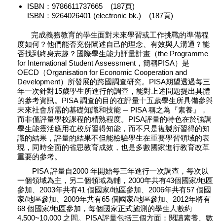
ISBN：9786611737665 (187頁)
ISBN：9264026401 (electronic bk.) (187頁)
完成義務教育的學生面對未來學習或工作挑戰的準備程
度如何？他們能否充份闡述自己的理念、有效與人溝通？能
否找到終身志趣？國際學生能力評量計畫（the Programme
for International Student Assessment，簡稱PISA）是
OECD（Organisation for Economic Cooperation and
Development）所發展的跨國調查研究。PISA期望透過每三
年一次針對15歲學生所進行的調查，能對上述問題提出具體
的參考資訊。PISA 調查的目的在評量十五歲學生所具備參與
未來社會所需的基礎知識和技能 ─ PISA 稱之為『素養』，
而非僅評量學校課程的精熟程度。PISA評量的特色在於強調
學生能靈活應用在校所習得知能，而不只是複製所習得的知
識的結果，評量的結果不但能檢驗學生在重要學習領域的表
現，同時全面的省思教育成效，也是多數國家進行教育改革
重要的參考。
PISA 評量自2000 年開始每三年進行一次調查，每次以
一個領域為主，另二個領域為輔，2000年共有43個國家/地區
參加、2003年共有41 個國家/地區參加、2006年共有57 個國
家/地區參加、2009年共有65 個國家/地區參加、2012年將有
68 個國家/地區參加，每個國家正式施測的學生人數約
4,500~10,000 之間。PISA評量包括三個方面：閱讀素養、數