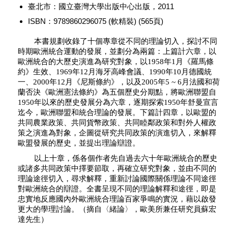
臺北市：國立臺灣大學出版中心出版，2011
ISBN：9789860296075 (軟精裝) (565頁)
本書規劃收錄了十個專章從不同的理論切入，探討不同
時期歐洲統合運動的發展，並劃分為兩篇：上篇計六章，以
歐洲統合的大歷史演進為研究對象，以1958年1月《羅馬條
約》生效、1969年12月海牙高峰會議、1990年10月德國統
一、2000年12月《尼斯條約》，以及2005年5 ~ 6月法國和荷
蘭否決《歐洲憲法條約》為五個歷史分期點，將歐洲聯盟自
1950年以來的歷史發展分為六章，逐期探索1950年舒曼宣言
迄今，歐洲聯盟和統合理論的發展。下篇計四章，以歐盟的
共同農業政策、共同貨幣政策、共同睦鄰政策和對外人權政
策之演進為對象，企圖從研究共同政策的演進切入，來解釋
歐盟發展的歷史，並提出理論辯證。
以上十章，係各個作者先自過去六十年歐洲統合的歷史
或諸多共同政策中擇要節取，再確立研究對象，並由不同的
理論途徑切入，尋求解釋，重新討論國際關係理論不同途徑
對歐洲統合的辯證。全書呈現不同的理論解釋和途徑，即是
忠實地反應國內外歐洲統合理論百家爭鳴的實況，藉以啟發
更大的學理討論。（摘自〈緒論〉，歐美所兼任研究員蘇宏
達先生）