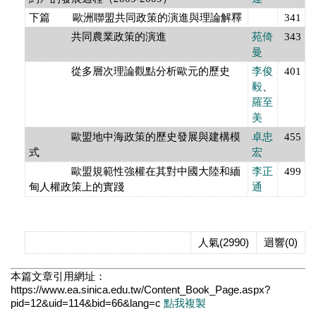
下篇 歐洲聯盟共同政策的演進與理論解釋
341
共同農業政策的演進
苑倚
343
曼
從多層次理論觀點分析歐元的歷史
李俊
401
毅
、
羅至
美
歐盟地中海政策的歷史發展與建構模
卓忠
455
式
宏
歐盟規範性強權在其對中國大陸和緬
李正
499
甸人權政策上的實踐
通
人氣(2990)
迴響(0)
本篇文章引用網址：
https://www.ea.sinica.edu.tw/Content_Book_Page.aspx?
pid=12&uid=114&bid=66&lang=c
點我複製