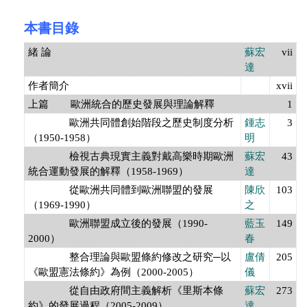
本書目錄
緒 論
蘇宏
vii
達
作者簡介
xvii
上篇 歐洲統合的歷史發展與理論解釋
1
歐洲共同體創始階段之歷史制度分析
鍾志
3
（1950-1958）
明
檢視古典現實主義對戴高樂時期歐洲
蘇宏
43
統合運動發展的解釋（1958-1969）
達
從歐洲共同體到歐洲聯盟的發展
陳欣
103
（1969-1990）
之
歐洲聯盟成立後的發展（1990-
藍玉
149
2000）
春
整合理論與歐盟條約修改之研究─以
盧倩
205
《歐盟憲法條約》為例（2000-2005）
儀
從自由政府間主義解析《里斯本條
蘇宏
273
約》的發展過程（2005-2009）
達