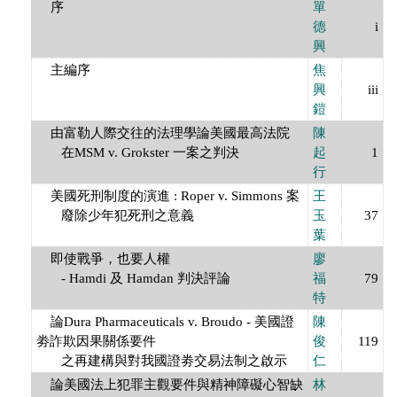
序
單
德
i
興
主編序
焦
興
iii
鎧
由富勒人際交往的法理學論美國最高法院
陳
在MSM v. Grokster 一案之判決
起
1
行
美國死刑制度的演進 : Roper v. Simmons 案
王
廢除少年犯死刑之意義
玉
37
葉
即使戰爭，也要人權
廖
- Hamdi 及 Hamdan 判決評論
福
79
特
論Dura Pharmaceuticals v. Broudo - 美國證
陳
劵詐欺因果關係要件
俊
119
之再建構與對我國證劵交易法制之啟示
仁
論美國法上犯罪主觀要件與精神障礙心智缺
林