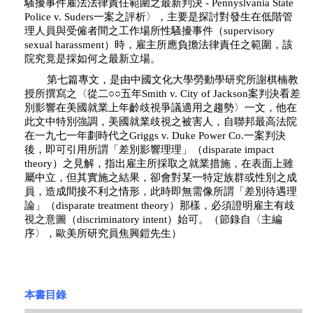
騷擾事件雇法法律責任範圍之最新判決 - Pennyslvania State
Police v. Suders一案之評析〉，主要是探討對發生在低階管
理人員與受僱者間之工作場所性騷擾事件（supervisory
sexual harassment）時，雇主所應負擔法律責任之範圍，該
院究竟是採如何之最新立場。
第七篇專文，是由中國文化大學勞動學研究所謝棋楠教
授所撰寫之〈從二○○五年Smith v. City of Jackson案判決看差
別影響在美國就業上年齡歧視爭議適用之趨勢〉一文，他在
此文中特別強調，美國就業歧視之被害人，自聯邦最高法院
在一九七一年劃時代之Griggs v. Duke Power Co.一案判決
後，即可引用所謂「差別影響理理」（disparate impact
theory）之見解，指出雇主所採取之就業措施，在表面上雖
屬中立，但其實施之結果，卻會對某一特定族群或性別之成
員，造成間接不利之情形，此時即無需像所謂「差別待遇理
論」（disparate treatment theory）那樣，必須證明雇主有歧
視之意圖（discriminatory intent）始可。（節錄自〈主編
序〉，歐美所研究員焦興鎧先生）
本書目錄