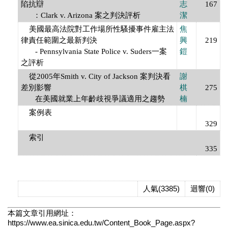
陷抗辯
志
167
：Clark v. Arizona 案之判決評析
潔
美國最高法院對工作場所性騷擾事件雇主法
焦
律責任範圍之最新判決
興
219
- Pennsylvania State Police v. Suders一案
鎧
之評析
從2005年Smith v. City of Jackson 案判決看
謝
差別影響
棋
275
在美國就業上年齡歧視爭議適用之趨勢
楠
案例表
329
索引
335
人氣(3385)
迴響(0)
本篇文章引用網址：
https://www.ea.sinica.edu.tw/Content_Book_Page.aspx?