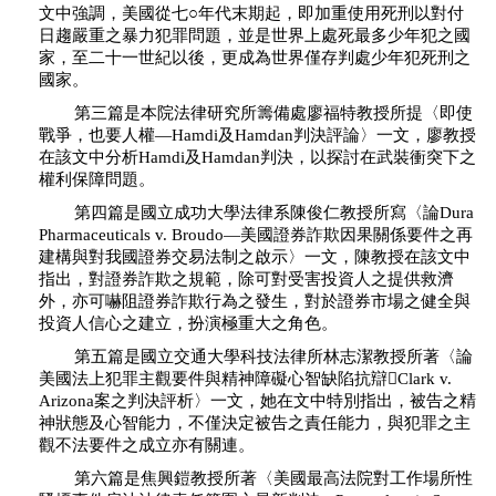
文中強調，美國從七○年代末期起，即加重使用死刑以對付
日趨嚴重之暴力犯罪問題，並是世界上處死最多少年犯之國
家，至二十一世紀以後，更成為世界僅存判處少年犯死刑之
國家。
第三篇是本院法律研究所籌備處廖福特教授所提〈即使
戰爭，也要人權—Hamdi及Hamdan判決評論〉一文，廖教授
在該文中分析Hamdi及Hamdan判決，以探討在武裝衝突下之
權利保障問題。
第四篇是國立成功大學法律系陳俊仁教授所寫〈論Dura
Pharmaceuticals v. Broudo—美國證券詐欺因果關係要件之再
建構與對我國證券交易法制之啟示〉一文，陳教授在該文中
指出，對證券詐欺之規範，除可對受害投資人之提供救濟
外，亦可嚇阻證券詐欺行為之發生，對於證券市場之健全與
投資人信心之建立，扮演極重大之角色。
第五篇是國立交通大學科技法律所林志潔教授所著〈論
美國法上犯罪主觀要件與精神障礙心智缺陷抗辯Clark v.
Arizona案之判決評析〉一文，她在文中特別指出，被告之精
神狀態及心智能力，不僅決定被告之責任能力，與犯罪之主
觀不法要件之成立亦有關連。
第六篇是焦興鎧教授所著〈美國最高法院對工作場所性