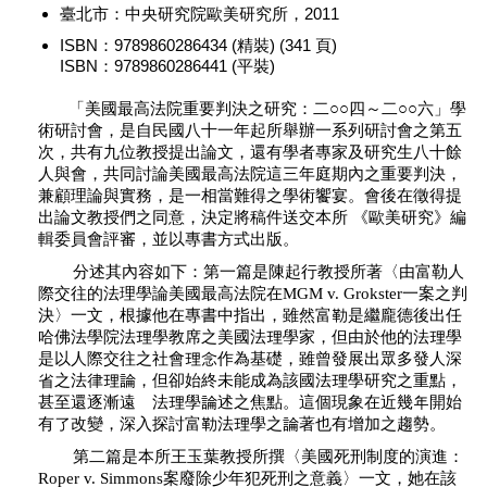
臺北市：中央研究院歐美研究所，2011
ISBN：9789860286434 (精裝) (341 頁)
ISBN：9789860286441 (平裝)
「美國最高法院重要判決之研究：二○○四～二○○六」學
術研討會，是自民國八十一年起所舉辦一系列研討會之第五
次，共有九位教授提出論文，還有學者專家及研究生八十餘
人與會，共同討論美國最高法院這三年庭期內之重要判決，
兼顧理論與實務，是一相當難得之學術饗宴。會後在徵得提
出論文教授們之同意，決定將稿件送交本所 《歐美研究》編
輯委員會評審，並以專書方式出版。
分述其內容如下：第一篇是陳起行教授所著〈由富勒人
際交往的法理學論美國最高法院在MGM v. Grokster一案之判
決〉一文，根據他在專書中指出，雖然富勒是繼龐德後出任
哈佛法學院法理學教席之美國法理學家，但由於他的法理學
是以人際交往之社會理念作為基礎，雖曾發展出眾多發人深
省之法律理論，但卻始終未能成為該國法理學研究之重點，
甚至還逐漸遠離法理學論述之焦點。這個現象在近幾年開始
有了改變，深入探討富勒法理學之論著也有增加之趨勢。
第二篇是本所王玉葉教授所撰〈美國死刑制度的演進：
Roper v. Simmons案廢除少年犯死刑之意義〉一文，她在該