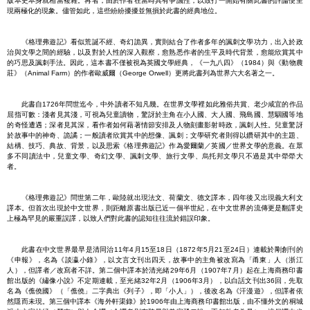
版本史本身就相當複雜。再者，由於作者在當時具有爭議性，以致打一開始有關此書的評論便呈
現兩極化的現象。儘管如此，這些紛紛擾擾並無損於此書的經典地位。
《格理弗遊記》看似荒誕不經、奇幻詭異，實則結合了作者多年的諷刺文學功力，出入於政
治與文學之間的經驗，以及對於人性的深入觀察，愈熟悉作者的生平及時代背景，愈能欣賞其中
的巧思及諷刺手法。因此，這本書不僅被視為英國文學經典，《一九八四》（1984）與《動物農
莊》（Animal Farm）的作者歐威爾（George Orwell）更將此書列為世界六大名著之一。
此書自1726年問世迄今，中外讀者不知凡幾。在世界文學裡如此雅俗共賞、老少咸宜的作品
屈指可數：淺者見其淺，可視為兒童讀物，驚訝於主角在小人國、大人國、飛島國、慧駰國等地
的奇怪遭遇；深者見其深，看作者如何藉著情節安排及人物刻畫影射時政，諷刺人性。兒童驚訝
於故事中的神奇、詭譎；一般讀者欣賞其中的想像、諷刺；文學研究者則得以鑽研其中的主題、
結構、技巧、典故、背景，以及思索《格理弗遊記》作為愛爾蘭／英國／世界文學的意義。在眾
多不同讀法中，兒童文學、奇幻文學、諷刺文學、旅行文學、烏托邦文學只不過是其中犖犖大
者。
《格理弗遊記》問世第二年，歐陸就出現法文、荷蘭文、德文譯本，四年後又出現義大利文
譯本。但首次出現於中文世界，則距離原書出版已近一個半世紀，在中文世界的流傳更是翻譯史
上極為罕見的嚴重誤譯，以致人們對此書的認知往往流於錯誤印象。
此書在中文世界最早是清同治11年4月15至18日（1872年5月21至24日）連載於剛創刊的
《申報》，名為《談瀛小錄》，以文言文刊出四天，故事中的主角被改寫為「甬東」人（浙江
人），但譯者／改寫者不詳。第二個中譯本於清光緒29年6月（1907年7月）起在上海商務印書
館出版的《繡像小說》不定期連載，至光緒32年2月（1906年3月），以白話文刊出36回，先取
名為《僬僥國》（「僬僥」二字典出《列子》，即「小人」），後改名為《汗漫遊》，但譯者依
然隱而未現。第三個中譯本《海外軒渠錄》於1906年由上海商務印書館出版，由不懂外文的桐城