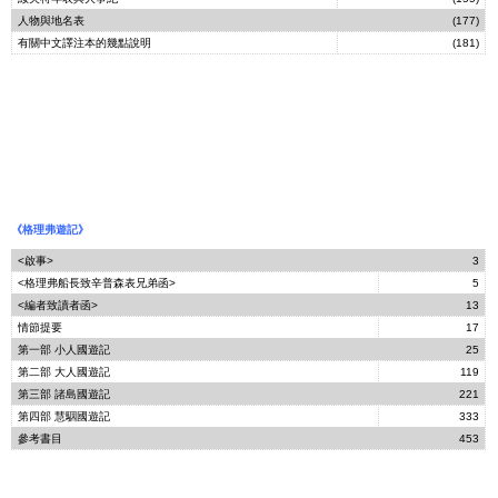
人物與地名表
(177)
有關中文譯注本的幾點說明
(181)
《格理弗遊記》
<啟事>
3
<格理弗船長致辛普森表兄弟函>
5
<編者致讀者函>
13
情節提要
17
第一部 小人國遊記
25
第二部 大人國遊記
119
第三部 諸島國遊記
221
第四部 慧駰國遊記
333
參考書目
453