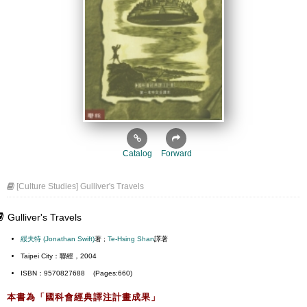
Catalog
Forward
[Culture Studies] Gulliver's Travels
Gulliver's Travels
綏夫特 (Jonathan Swift)
著 ;
Te-Hsing Shan
譯著
Taipei City：聯經，2004
ISBN：9570827688 (Pages:660)
本書為「國科會經典譯注計畫成果」