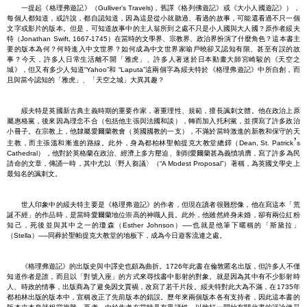
一提起《格理弗遊記》（Gulliver’s Travels)，舊譯《格列佛遊記》或《大小人國遊記》），
每個人都知道，或許說，都自認知道，因為這是從小就聽過、看過的故事，可能還看過不只一個
文字或影片的版本。但是，可知道故事中的主人翁所到之處不只是小人國與大人國？原作者綏夫
特（Jonathan Swift, 1667-1745）在當時的文學界、宗教界、政治界扮演了什麼角色？這本書主
要的版本為何？何時進入中文世界？如何成為中文世界家喻戶曉卻又認知有限、甚至有誤的故
事？今天，許多人日常生活離不開「雅虎」、許多人著迷於日本動畫大師宮崎駿的《天空之
城》，但又有多少人知道“Yahoo”和 “Laputa”這兩個字為綏夫特於《格理弗遊記》中所自創，而
且與當今認知的「雅虎」、「天空之城」大異其趣？
綏夫特是英國新古典主義時期的重要作家，著重理性、規範，擅長諷刺文體。他在政治上原
屬惠格黨，後來因為理念不合（包括他主張與法國和談），轉而加入托利黨，並撰寫了許多政治
小冊子。在宗教上，他隸屬愛爾蘭教會（英國國教的一支），不滿於當時激進的新教和保守的天
’
主教，而主張溫和漸進的路線。此外，身為都柏林聖帕提克大教堂總鐸（Dean, St. Patrick
s
Cathedral），他對於英格蘭在政治、經濟上多方壓迫、剝削愛爾蘭甚為義憤填膺，寫了許多為民
請命的文章，傳誦一時，其中尤以〈野人芻議〉（“A Modest Proposal”）著稱，為英國文學史上
最知名的諷刺文。
世人印象中的綏夫特主要是《格理弗遊記》的作者，但現在讀者很難想像，他在寫這本「荒
誕不經」的作品時，是當時愛爾蘭地位崇高的神職人員。此外，他雖然終身未婚，卻有兩位紅粉
知己，死後並與其中之一的瓊森（Esther Johnson）──也就是他筆下暱稱的「斯黛拉」
（Stella）──同葬於聖帕提克大教堂的地板下，成為今日遊客流連之處。
《格理弗遊記》的出版史與中譯史也頗為曲折。1726年此書在倫敦匿名出版，但許多人不僅
知道作者是誰，而且以「對號入座」的方式來尋找書中影射的對象。就是因為其中有不少影射時
人、時政的情事，出版商為了避免因文賈禍，改寫了若干片段。綏夫特對此大為不滿，在1735年
都柏林出版的版本中，宣稱改正了先前版本的錯誤。歷年來兩個版本各有支持者，因此這本書的