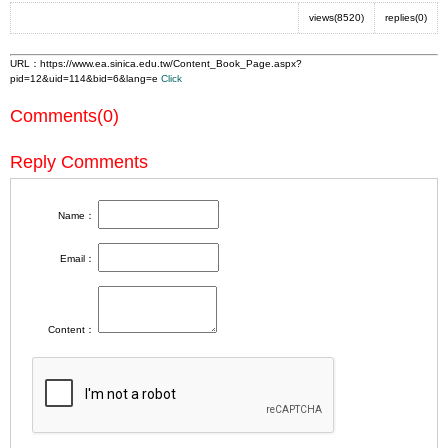
views(8520)
replies(0)
URL：
https://www.ea.sinica.edu.tw/Content_Book_Page.aspx?
pid=12&uid=114&bid=6&lang=e
Click
Comments(0)
Reply Comments
Name：
Email：
Content：