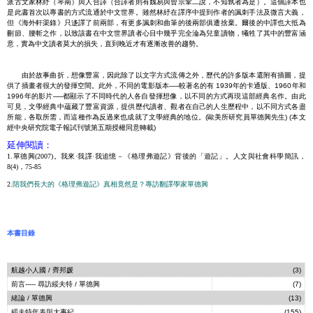
派古文家林紓（琴南）與人合譯（合譯者則有魏易與曾宗鞏二說，不知孰者為是）。這個譯本也
是此書首次以專書的方式流通於中文世界。雖然林紓在譯序中提到作者的諷刺手法及微言大義，
但《海外軒渠錄》只迻譯了前兩部，有更多諷刺和曲筆的後兩部俱遭捨棄。爾後的中譯也大抵為
刪節、腰斬之作，以致該書在中文世界讀者心目中幾乎完全淪為兒童讀物，犧牲了其中的豐富涵
意，實為中文讀者莫大的損失，直到晚近才有逐漸改善的趨勢。
由於故事曲折，想像豐富，因此除了以文字方式流傳之外，歷代的許多版本還附有插圖，提
供了插畫者很大的發揮空間。此外，不同的電影版本──較著名的有 1939年的卡通版、1960年和
1996年的影片──都顯示了不同時代的人各自發揮想像，以不同的方式再現這部經典名作。由此
可見，文學經典中蘊藏了豐富資源，提供歷代讀者、觀者在自己的人生歷程中，以不同方式各盡
所能，各取所需，而這種作為反過來也成就了文學經典的地位。(歐美所研究員單德興先生) (本文
經中央研究院電子報試刊號第五期授權同意轉載)
延伸閱讀：
1.單德興(2007)。
我來·我譯·我追憶－《格理弗遊記》背後的「遊記」。人文與社會科學簡訊
，
8(4)，75-85
2.
陪我們長大的《格理弗遊記》真相竟然是？專訪翻譯學家單德興
本書目錄
航越小人國 / 齊邦媛
(3)
前言----- 尋訪綏夫特 / 單德興
(7)
緒論 / 單德興
(13)
綏夫特年表與大事紀
(155)