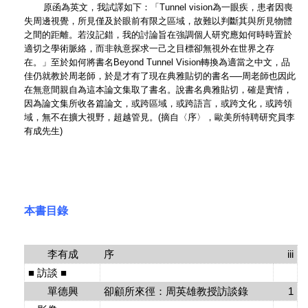
原函為英文，我試譯如下：「Tunnel vision為一眼疾，患者因喪
失周邊視覺，所見僅及於眼前有限之區域，故難以判斷其與所見物體
之間的距離。若沒記錯，我的討論旨在強調個人研究應如何時時置於
適切之學術脈絡，而非執意探求一己之目標卻無視外在世界之存
在。」至於如何將書名Beyond Tunnel Vision轉換為適當之中文，品
佳仍就教於周老師，於是才有了現在典雅貼切的書名──周老師也因此
在無意間親自為這本論文集取了書名。說書名典雅貼切，確是實情，
因為論文集所收各篇論文，或跨區域，或跨語言，或跨文化，或跨領
域，無不在擴大視野，超越管見。(摘自〈序〉，歐美所特聘研究員李
有成先生)
本書目錄
李有成
序
iii
■ 訪談 ■
單德興
卻顧所來徑：周英雄教授訪談錄
1