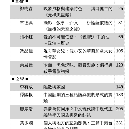
■ 影像 ■
鄭樹森
映象風格與建築特色－－溝口健二的
25
《元祿忠臣藏》
單德興
攝影．敘事．介入－－析論薩依德的
31
《最後的天空之後》
張小虹
愛的不可能任務：《色∣戒》中的性
69
－政治－歷史
馮品佳
溫哥華女兒：沈小艾的華裔加拿大女
105
性電影
余君偉
冷面、黑色況味、觀賞樂趣：獨行男
123
殺手電影初探
■ 文學 ■
李有成
離散與家國
149
譚國根
中國話劇的三種話語與戲劇形式的實
183
驗
廖咸浩
異夢為何同床？中文現代詩中現代主
205
義詩學與國族再造的糾結
葉少嫻
個人與地方的互動關係︰三篇中港台
231