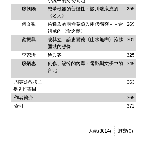
小說中的身份問題
廖朝陽
戰爭機器的普設性：談川端康成的
255
《名人》
何文敬
跨種族的兩性關係與兩代衝突－－雷
269
祖威的《愛之慟》
蔡振興
破與立：論史耐德《山水無盡》跨越
301
疆域的想像
李家沂
待與客
325
廖炳惠
創傷、記憶的內爆：電影與文學中的
345
台北
周英雄教授主
363
要著作書目
作者簡介
365
索引
371
人氣(3014)
迴響(0)