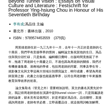
Beyond Tunnel Vision : Essays on Visual
Culture and Literature : Festschrift for
Professor Ying-hsiung Chou in Honour of His
Seventieth Birthday
李有成
;馮品佳 主編
臺北市：書林出版，2010
ISBN：9789574453559 (379頁)
周英雄老師生於一九三九年十一月，去年十一月正好是老師的七
十壽辰，我們早有意循學界的慣例，編輯論文集祝賀他的生日。馮品
佳與我分頭忙碌，只是集稿、編輯曠日費時，出版時間竟推延了半
年，拖過了周老師七十壽慶之日。不過也因為周老師的關係，我們才
有機會邀集臺、港兩地的學者，包括周老師的同窗、同事及學生等，
就影像文化與文學這兩大領域分別撰寫論文，輯印成書，希望為周老
師賀壽之餘，此書之出版也能嘉惠學界，以符合周老師數十年來服務
教育與學術界的初衷。
論文集取名《管見之外》需要稍加說明。英文的書名其實先於中
文。我記得周老師曾經在演講中提到tunnel vision一詞，只是我遍讀老
師的論著，卻未見有這個用詞，於是求援於馮品佳。品佳聰明，直接
函詢周老師，老師有求必應，立即函覆品佳，就這個用詞略加解釋。