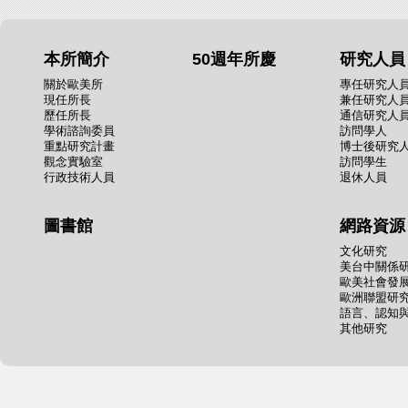
本所簡介
50週年所慶
研究人員
關於歐美所
專任研究人
現任所長
兼任研究人
歷任所長
通信研究人
學術諮詢委員
訪問學人
重點研究計畫
博士後研究
觀念實驗室
訪問學生
行政技術人員
退休人員
圖書館
網路資源
文化研究
美台中關係
歐美社會發
歐洲聯盟研
語言、認知
其他研究