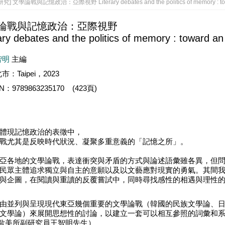
] 文學論戰與記憶政治：亞際視野 Literary debates and the politics of memory : towar
論戰與記憶政治：亞際視野
ary debates and the politics of memory : toward an
智明
主編
市：Taipei，2023
BN：9789863235170 (423頁)
體現記憶政治的表徵中，
戰尤其是反映時代狀況、凝聚多重意義的「記憶之所」。
亞各地的文學論戰，表達衝突與矛盾的方式與論述語彙雖各異，但
民眾主體追求獨立與自主的意願以及以文藝應對現實的勇氣。其間
與企圖，在閱讀與重讀的反覆嘗試中，同時尋找感性的相遇與理性
由並列與呈現現代東亞幾個重要的文學論戰（韓國的民族文學論、
文學論）來展開思想性的討論，以建立一套可以相互參照的詞彙和系統
12 歐美所副研究員王智明先生）