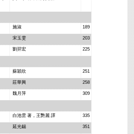
施淑
189
宋玉雯
203
劉羿宏
225
蘇穎欣
251
莊華興
258
魏月萍
309
白池雲 著，王艷麗 譯
335
延光錫
351