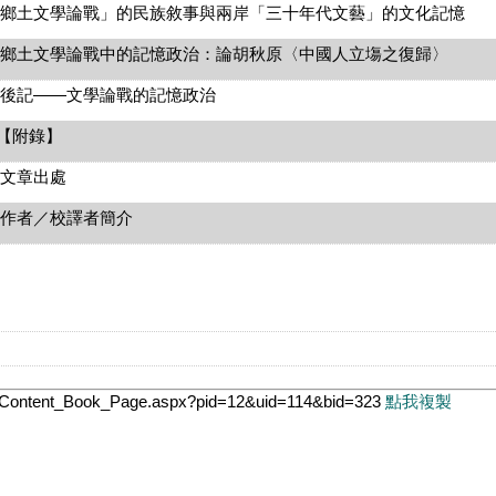
文學論戰」的民族敘事與兩岸「三十年代文藝」的文化記憶
文學論戰中的記憶政治：論胡秋原〈中國人立塲之復歸〉
——文學論戰的記憶政治
附錄】
章出處
／校譯者簡介
tw/Content_Book_Page.aspx?pid=12&uid=114&bid=323
點我複製