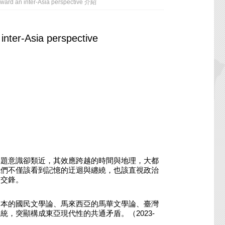
d an inter-Asia perspective 介紹
 inter-Asia perspective
問題意識卻類近，其效應跨越的時間與地理，大都
我們不僅該看到記憶的迂迴與纏繞，也該直視政治
的交鋒。
日本的國民文學論、馬來西亞的馬華文學論、臺灣
，突顯構成東亞現代性的共通矛盾。（2023-