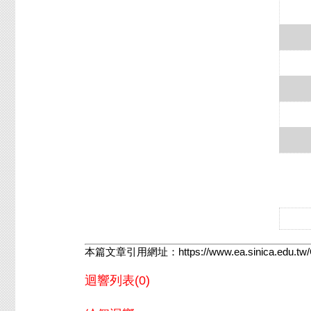
鄉土
鄉土
後記
【
文
作者
本篇文章引用網址：
https://www.ea.sinica.edu.
迴響列表(0)