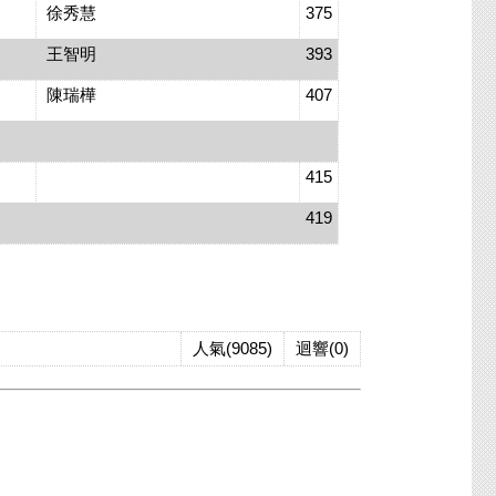
徐秀慧
375
王智明
393
陳瑞樺
407
415
419
人氣(9085)
迴響(0)