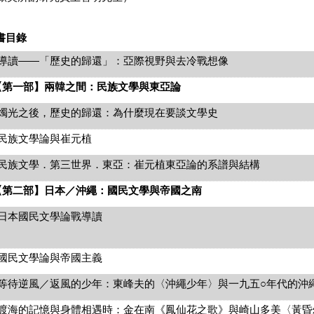
書目錄
——「歷史的歸還」：亞際視野與去冷戰想像
【第一部】兩韓之間：民族文學與東亞論
之後，歷史的歸還：為什麼現在要談文學史
文學論與崔元植
文學．第三世界．東亞：崔元植東亞論的系譜與結構
【第二部】日本／沖繩：國民文學與帝國之南
國民文學論戰導讀
文學論與帝國主義
逆風／返風的少年：東峰夫的〈沖繩少年〉與一九五○年代的沖
的記憶與身體相遇時：金在南《鳳仙花之歌》與崎山多美〈黃昏