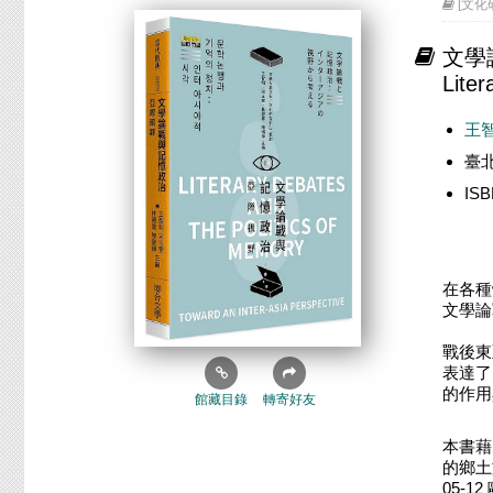
[文化研究
文學
Liter
王
臺北
IS
在各種
文學論
戰後東
表達了
的作用
館藏目錄
轉寄好友
本書藉
的鄉土
05-