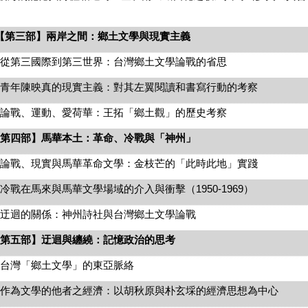
〉
【第三部】兩岸之間：鄉土文學與現實主義
三國際到第三世界：台灣鄉土文學論戰的省思
陳映真的現實主義：對其左翼閱讀和書寫行動的考察
、運動、愛荷華：王拓「鄉土觀」的歷史考察
第四部】馬華本土：革命、冷戰與「神州」
、現實與馬華革命文學：金枝芒的「此時此地」實踐
在馬來與馬華文學場域的介入與衝擊（1950-1969）
的關係：神州詩社與台灣鄉土文學論戰
第五部】迂迴與纏繞：記憶政治的思考
「鄉土文學」的東亞脈絡
文學的他者之經濟：以胡秋原與朴玄埰的經濟思想為中心