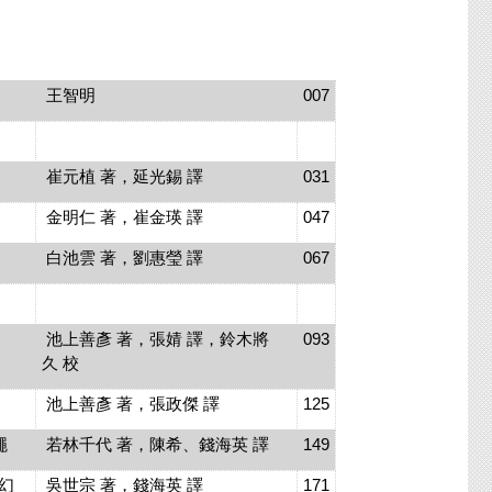
王智明
007
崔元植 著，延光錫 譯
031
金明仁 著，崔金瑛 譯
047
白池雲 著，劉惠瑩 譯
067
池上善彥 著，張婧 譯，鈴木將
093
久 校
池上善彥 著，張政傑 譯
125
繩
若林千代 著，陳希、錢海英 譯
149
幻
吳世宗 著，錢海英 譯
171