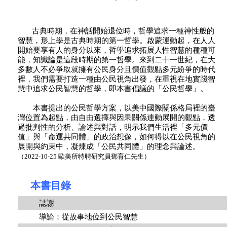
古典時期，在神話開始退位時，哲學追求一種神性般的
智慧，形上學是古典時期的第一哲學。啟蒙運動起，在人人
開始要享有人的身分以來，哲學追求拓展人性智慧的種種可
能，知識論是這段時期的第一哲學。來到二十一世紀，在大
多數人不必爭取就擁有公民身分且價值觀點多元紛爭的時代
裡，我們需要打造一種由公民視角出發，在重視在地實踐智
慧中追求公民智慧的哲學，即本書倡議的「公民哲學」。
本書提出的公民哲學方案，以美中國際關係格局裡的臺
灣位置為起點，由自由選擇與因果關係連動展開的觀點，透
過批判性的分析、論述與對話，明示我們生活裡「多元價
值」與「命運共同體」的政治想像，如何得以在公民視角的
展開與約束中，凝煉成「公民共同體」的理念與論述。
（2022-10-25 歐美所特聘研究員鄧育仁先生）
本書目錄
誌謝
導論：從故事地位到公民智慧