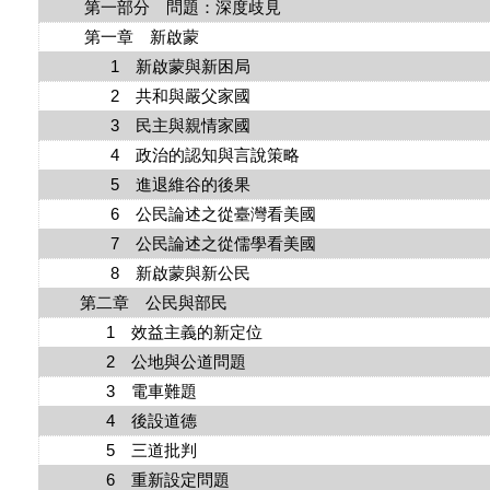
第一部分 問題：深度歧見
第一章 新啟蒙
1 新啟蒙與新困局
2 共和與嚴父家國
3 民主與親情家國
4 政治的認知與言說策略
5 進退維谷的後果
6 公民論述之從臺灣看美國
7 公民論述之從儒學看美國
8 新啟蒙與新公民
第二章 公民與部民
1 效益主義的新定位
2 公地與公道問題
3 電車難題
4 後設道德
5 三道批判
6 重新設定問題