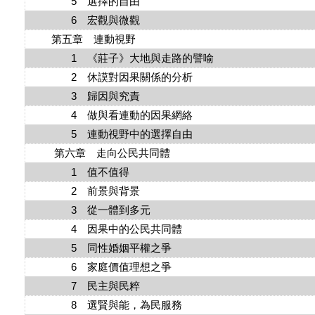
5 選擇的自由
6 宏觀與微觀
第五章 連動視野
1 《莊子》大地與走路的譬喻
2 休謨對因果關係的分析
3 歸因與究責
4 做與看連動的因果網絡
5 連動視野中的選擇自由
第六章 走向公民共同體
1 值不值得
2 前景與背景
3 從一體到多元
4 因果中的公民共同體
5 同性婚姻平權之爭
6 家庭價值理想之爭
7 民主與民粹
8 選賢與能，為民服務