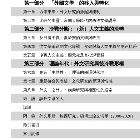
第一部分 「外國文學」的移入與轉化
第一章 西學東漸：外文研究的源起與建制
第二章 比較的幽靈：帝國大學時代的西洋文學講座
第二部分 冷戰分斷：（新）人文主義的流轉
第三章 反浪漫主義：夏濟安的文學與政治
第四章 從文學革命到文化冷戰：侯健與新人文主義的兩岸軌跡
第五章 冷戰人文主義：顏元叔及其批評實踐
第三部分 理論年代：外文研究與後冷戰形構
第六章 創造「主體性」：理論的轉譯與落地
第七章 重新接合與表述：文化研究的冒現與情感
第八章 外文「之外」：族裔研究與相關性的追索
結 語 讀外文系的人
誌謝
附 錄 外文系所「族裔研究」碩博士論文清單（
2000-2020
）
徵引書目
索引詞條