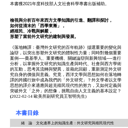
本書獲2021年度科技部人文社會科學專書出版補助。
檢視與分析百年來西方文學知識的引進、翻譯和探討，
如何從清末的「西學東漸」，
經殖民、冷戰與解嚴，
形塑了當前外文研究的建制與發展。
《落地轉譯：臺灣外文研究的百年軌跡》擷選重要的變化與
論辯，以突出形塑外文研究的體制性力量；同時對幾個重要
案例──奠基學人、重要機構、關鍵論辯與新興領域──進行
分析，以掌握外文研究的知識生產與時代、社會與西方學術
的互動，思考其流轉與變異，並藉此回顧，重新測定外文研
究自身的價值與意義。究竟，西洋文學與思想如何在落地轉
譯的跨國行旅中成為我們的「外文研究」？外文學者以文學
思想的譯介來適應與超克殖民現代性的努力，又如何定義與
突破外文「之外」的想像，挑戰自由人文主義的基本設定？
(
2022-02-14 歐美所副研究員王智明先生)
本書目錄
緒 論 文化邊界上的知識生產：外文研究與殖民現代性