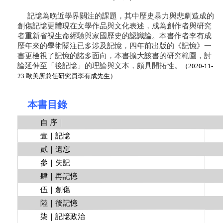
記憶為晚近學界關注的課題，其中歷史暴力與悲劇造成的
創傷記憶更體現在文學作品與文化表述，成為創作者與研究
者重新省視生命經驗與家國歷史的認識論。本書作者李有成
歷年來的學術關注已多涉及記憶，四年前出版的《記憶》一
書更檢視了記憶的諸多面向，本書擴大該書的研究範圍，討
論延伸至「後記憶」的理論與文本，頗具開拓性。
（2020-11-
23 歐美所兼任
研究員李有成先生）
本書目錄
自 序｜
壹｜記憶
貳｜遺忘
參｜失記
肆｜再記憶
伍｜創傷
陸｜後記憶
柒｜記憶政治