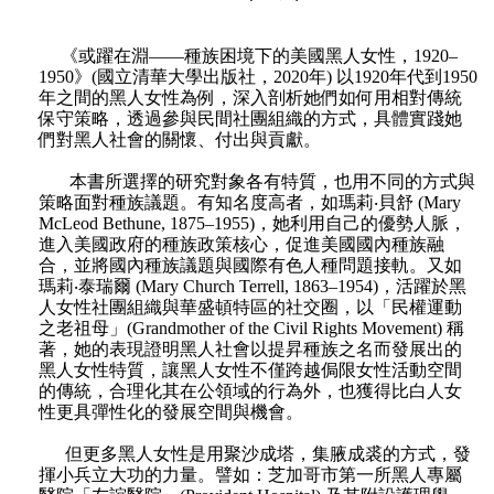
《或躍在淵——種族困境下的美國黑人女性，1920–
1950》(國立清華大學出版社，2020年) 以1920年代到1950
年之間的黑人女性為例，深入剖析她們如何用相對傳統
保守策略，透過參與民間社團組織的方式，具體實踐她
們對黑人社會的關懷、付出與貢獻。
本書所選擇的研究對象各有特質，也用不同的方式與
策略面對種族議題。有知名度高者，如瑪莉‧貝舒 (Mary
McLeod Bethune, 1875–1955)，她利用自己的優勢人脈，
進入美國政府的種族政策核心，促進美國國內種族融
合，並將國內種族議題與國際有色人種問題接軌。又如
瑪莉‧泰瑞爾 (Mary Church Terrell, 1863–1954)，活躍於黑
人女性社團組織與華盛頓特區的社交圈，以「民權運動
之老祖母」(Grandmother of the Civil Rights Movement) 稱
著，她的表現證明黑人社會以提昇種族之名而發展出的
黑人女性特質，讓黑人女性不僅跨越侷限女性活動空間
的傳統，合理化其在公領域的行為外，也獲得比白人女
性更具彈性化的發展空間與機會。
但更多黑人女性是用聚沙成塔，集腋成裘的方式，發
揮小兵立大功的力量。譬如：芝加哥市第一所黑人專屬