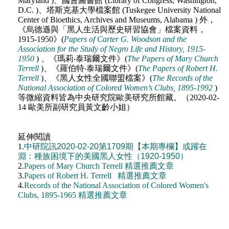
Maryland )、國會圖書館 (Library of Congress, Washington,
D.C. )、塔斯克基大學檔案館 (Tuskegee University National
Center of Bioethics, Archives and Museums, Alabama ) 外，
《烏德遜與「黑人生活與歷史研習協會」檔案資料，
1915-1950》(
Papers of Carter G. Woodson and the
Association for the Study of Negro Life and History, 1915-
1950
) 、《瑪莉‧泰瑞爾文件》(
T
he Papers of Mary Church
Terrell
)、《羅伯特‧泰瑞爾文件》(
The Papers of Robert H.
Terrell
)、《黑人女性全國聯盟檔案》(
The Records of the
National Association of Colored Women’s Clubs, 1895-1992
)
等微縮資料皆為中央研究院歐美研究所館藏。（2020-02-
14 歐美所副研究員黃文齡小姐）
延伸閱讀
1.
中研院訊2020-02-20第1709期【本期專欄】或躍在
淵：種族困境下的美國黑人女性（1920-1950）
2.
Papers of Mary Church Terrell 精選推薦文章
3.
Papers of Robert H. Terrell 精選推薦文章
4.
Records of the National Association of Colored Women's
Clubs, 1895-1965 精選推薦文章