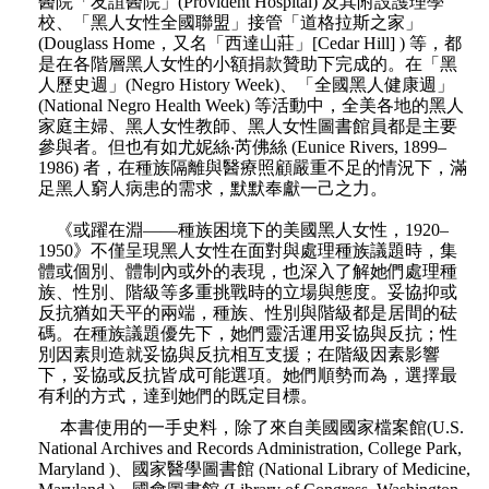
醫院「友誼醫院」(Provident Hospital) 及其附設護理學
校、「黑人女性全國聯盟」接管「道格拉斯之家」
(Douglass Home，又名「西達山莊」[Cedar Hill] ) 等，都
是在各階層黑人女性的小額捐款贊助下完成的。在「黑
人歷史週」(Negro History Week)、「全國黑人健康週」
(National Negro Health Week) 等活動中，全美各地的黑人
家庭主婦、黑人女性教師、黑人女性圖書館員都是主要
參與者。但也有如尤妮絲‧芮佛絲 (Eunice Rivers, 1899–
1986) 者，在種族隔離與醫療照顧嚴重不足的情況下，滿
足黑人窮人病患的需求，默默奉獻一己之力。
《或躍在淵——種族困境下的美國黑人女性，1920–
1950》不僅呈現黑人女性在面對與處理種族議題時，集
體或個別、體制內或外的表現，也深入了解她們處理種
族、性別、階級等多重挑戰時的立場與態度。妥協抑或
反抗猶如天平的兩端，種族、性別與階級都是居間的砝
碼。在種族議題優先下，她們靈活運用妥協與反抗；性
別因素則造就妥協與反抗相互支援；在階級因素影響
下，妥協或反抗皆成可能選項。她們順勢而為，選擇最
有利的方式，達到她們的既定目標。
本書使用的一手史料，除了來自美國國家檔案館(U.S.
National Archives and Records Administration, College Park,
Maryland )、國家醫學圖書館 (National Library of Medicine,