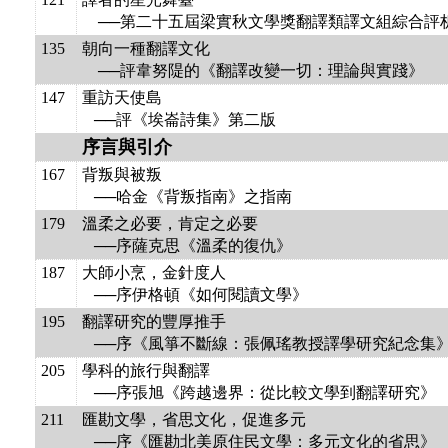
──第二十五屆梁實秋文學獎翻譯類譯文組綜合評
135
朝向一種翻譯文化
──評韋努隄的《翻譯改變一切：理論與實踐》
147
重訪天使島
──評《埃崙詩集》第二版
序言與引介
167
背叛與被叛
──哈金《背叛指南》之指南
179
溫柔之必要，肯定之必要
──序薩克思《溫柔的復仇》
187
大師小烹，金針度人
──序伊格頓《如何閱讀文學》
195
翻譯研究的豐厚推手
──序《風箏不斷線：張佩瑤教授譯學研究紀念集
205
學科的旅行與翻譯
──序張旭《跨越邊界：從比較文學到翻譯研究》
211
匯勘文學，省思文化，促進多元
──序《匯勘北美原住民文學：多元文化的省思》