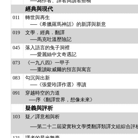
──為作者、譯者與讀者搭橋
經典與現代
011
轉世與再生
──《希臘羅馬神話》的新譯與新意
019
文學．經典．翻譯
──馬克吐溫歷險記
045
落入語言的兔子洞裡
──愛麗絲中文奇遇記
073
《一九八四》一甲子
──重讀歐威爾的預言與寓言
083
勾沉與出新
──《張愛玲譯作選》導讀
091
穿越時空的力道
──序《翻譯世界，想像未來》
疑義與評析
103
疑／譯意相與析
──第二十二屆梁實秋文學獎翻譯類譯文組綜合評
121
譯者的星光舞臺