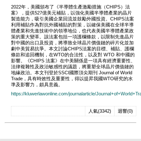
2022年，美國頒布了《半導體生產激勵措施（CHIPS）法
案》，提供527億美元補貼，以強化美國半導體產業的晶片
製造能力，吸引美國企業回流並鼓勵外國投資。CHIPS法案
利用補貼作為對抗外國補貼的對策，以確保美國在全球半導
體產業和先進技術中的領導地位，也代表美國半導體產業政
策的重大變革。該法案包括一項護欄條款，以限制先進晶片
對中國的出口及投資，將導致全球晶片價值鏈的碎片化並加
劇中美貿易抗爭。本文討論CHIPS法案的目標、補貼、護欄
條款和追回機制，在WTO的合法性，以及對 WTO 和中國的
影響。《CHIPS 法案》在中美關係是一項具有經濟重要性、
法律複雜性及政治敏感性的議題，將重塑全球晶片價值鏈的
地緣政治。本文刊登於SSCI國際頂尖期刊 Journal of World
Trade，具有時效性及重要性，得以提昇我國WTO研究的水
準及影響力，頗具意義。
https://kluwerlawonline.com/journalarticle/Journal+of+World+
人氣(3342)
迴響(0)