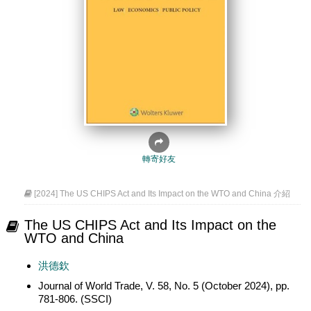
轉寄好友
[2024] The US CHIPS Act and Its Impact on the WTO and China 介紹
The US CHIPS Act and Its Impact on the
WTO and China
洪德欽
Journal of World Trade, V. 58, No. 5 (October 2024), pp.
781-806. (SSCI)