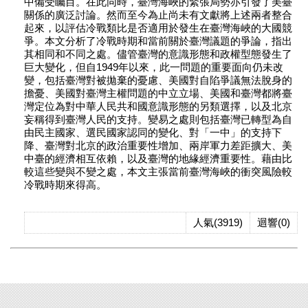
中備受矚目。在此同時，臺灣海峽的緊張局勢亦引發了美臺
關係的廣泛討論。然而至今為止尚未有文獻將上述兩者整合
起來，以評估冷戰類比是否適用於發生在臺灣海峽的大國競
爭。本文分析了冷戰時期和當前關於臺灣議題的爭論，指出
其相同和不同之處。儘管臺灣的意識形態和政權型態發生了
巨大變化，但自1949年以來，此一問題的重要面向仍未改
變，包括臺灣對被拋棄的憂慮、美國對自陷爭議無法脫身的
擔憂、美國對臺灣主權問題的中立立場、美國和臺灣都將臺
灣定位為對中華人民共和國意識形態的另類選擇，以及北京
妄稱得到臺灣人民的支持。變易之處則包括臺灣已轉型為自
由民主國家、選民國家認同的變化、對「一中」的支持下
降、臺灣對北京的政治重要性增加、兩岸軍力差距擴大、美
中臺的經濟相互依賴，以及臺灣的地緣經濟重要性。藉由比
較這些變與不變之處，本文主張當前臺灣海峽的衝突風險較
冷戰時期來得高。
人氣(3919)
迴響(0)