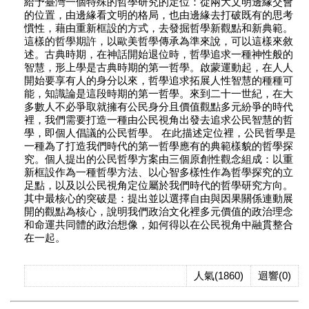
給予臺灣一個特殊的哲學研究的定位：從兩大文明邊緣交會
的位置，由邊緣看文明的格局，也由邊緣去打破既有的思考
慣性，藉由重新框設的方式，去發掘哲學新觀點和新典範。
這樣的哲學期許，以歐美哲學傳承為準來說，可以這樣來敘
述。古典時期，在神話開始退位時，哲學追求一種神性般的
智慧，形上學是古典時期的第一哲學。啟蒙運動起，在人人
開始要享有人的身分以來，哲學追求拓展人性智慧的種種可
能，知識論是這段時期的第一哲學。來到二十一世紀，在大
多數人不必爭取就擁有公民身分且價值觀點多元紛爭的時代
裡，我們需要打造一種由公民視角出發去追求公民智慧的哲
學，即個人倡議的公民哲學。 在此描述定位裡，公民哲學是
一種為了打造我們時代的第一哲學應有的典範樣貌的哲學探
究。個人提出的公民哲學方案由三個原創性觀念組成：以重
新框設作為一種哲學方法、以心智多樣性作為哲學探究的立
足點，以及以公民視角定位屬於我們時代的哲學研究方向。
其中最核心的突破是：提出並以選擇自由與因果關係連動展
開的觀點為核心，說明我們政治文化裡多元價值的政治理念
和命運共同體的政治想像，如何得以在公民視角中融貫整合
在一起。
人氣(1860)
迴響(0)