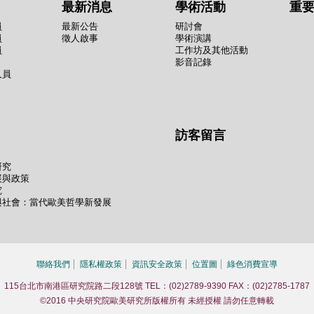
最新消息
學術活動
重
員
最新公告
研討會
員
徵人啟事
學術演講
員
工作坊及其他活動
影音記錄
人員
訪客留言
研究
展與政策
究
與社會：當代歐美哲學新發展
聯絡我們
隱私權政策
資訊安全政策
位置圖
綠色消費宣導
115台北市南港區研究院路二段128號 TEL：(02)2789-9390 FAX：(02)2785-1787
©2016 中央研究院歐美研究所版權所有 未經授權 請勿任意轉載