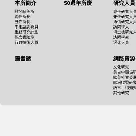
本所簡介
50週年所慶
研究人員
關於歐美所
專任研究人
現任所長
兼任研究人
歷任所長
通信研究人
學術諮詢委員
訪問學人
重點研究計畫
博士後研究
觀念實驗室
訪問學生
行政技術人員
退休人員
圖書館
網路資源
文化研究
美台中關係
歐美社會發
歐洲聯盟研
語言、認知
其他研究