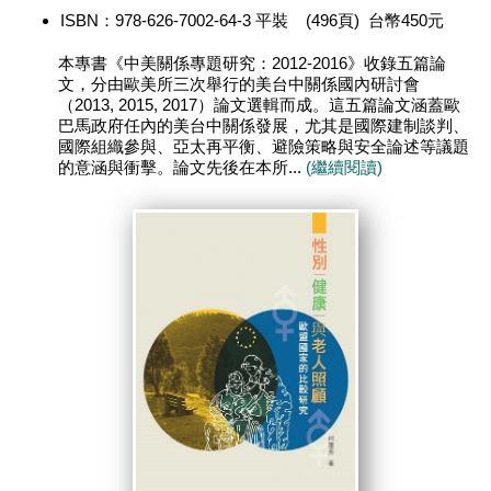
ISBN：978-626-7002-64-3 平裝 (496頁) 台幣450元
本專書《中美關係專題研究：2012-2016》收錄五篇論
文，分由歐美所三次舉行的美台中關係國內研討會
（2013, 2015, 2017）論文選輯而成。這五篇論文涵蓋歐
巴馬政府任內的美台中關係發展，尤其是國際建制談判、
國際組織參與、亞太再平衡、避險策略與安全論述等議題
的意涵與衝擊。論文先後在本所...
(繼續閱讀)