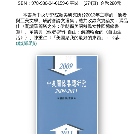
ISBN：978-986-04-6159-6 平裝 (274頁) 台幣280元
本書為中央研究院歐美研究所於2013年主辦的「他者
與亞美文學」研討會論文選集，總共收錄六篇論文：馮品
佳〈閱讀羅麗塔之外：伊朗裔美國移民女性回憶錄書
寫〉、單德興〈他者‧詩作‧自由：解讀哈金的《自由生
活》〉、陳重仁〈「美國給我的最好的東西」：《落...
(繼續閱讀)