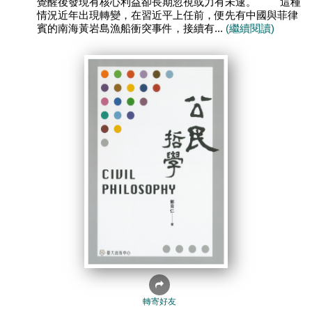
覺醒後發現有核心利益卻長期忽視或力有未逮。 這種
情況近年出現轉變，在習近平上任前，便先有中國與菲律
賓的南海黃岩島漁船衝突事件，接續有...
(繼續閱讀)
轉寄好友