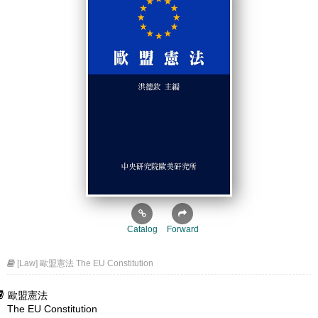
Catalog
Forward
[Law] 歐盟憲法 The EU Constitution
歐盟憲法
The EU Constitution