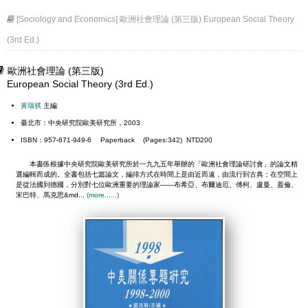
[Sociology and Economics] 歐洲社會理論 (第三版) European Social Theory
(3rd Ed.)
歐洲社會理論 (第三版)
European Social Theory (3rd Ed.)
黃瑞祺
主編
臺北市：中央研究院歐美研究所，2003
ISBN：957-671-949-6 Paperback (Pages:342) NTD200
本書係根據中央研究院歐美研究所於一九九五年舉辦的「歐洲社會理論研討會」的論文精
選編輯而成的。全書包括七篇論文，編排方式在時間上是由近而遠，由流行到古典；在空間上
是從法國到德國，分別對七位歐洲重要的理論家——布希亞、布爾迪厄、傅柯、盧曼、蓋倫、
宋巴特、馬克思&md...
(more......)