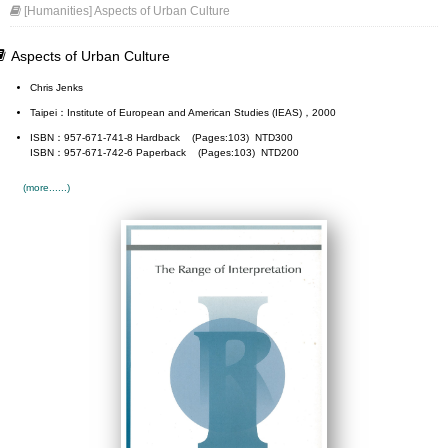
[Humanities] Aspects of Urban Culture
Aspects of Urban Culture
Chris Jenks
Taipei：Institute of European and American Studies (IEAS)，2000
ISBN：957-671-741-8 Hardback (Pages:103) NTD300
ISBN：957-671-742-6 Paperback (Pages:103) NTD200
(more......)