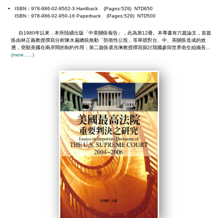
ISBN：978-986-02-9502-3 Hardback (Pages:529) NTD650
ISBN：978-986-02-950-16 Paperback (Pages:529) NTD500
自1980年以來，本所陸續出版「中美關係報告」，此為第12冊。本專書有六篇論文，首篇
係由林正義教授撰寫分析陳水扁總統推動「防衛性公投」等舉措對台、中、美關係造成的效
應，突顯美國在兩岸間的制約作用；第二篇係裘兆琳教授撰寫探討我國參與世界衛生組織長...
(more......)