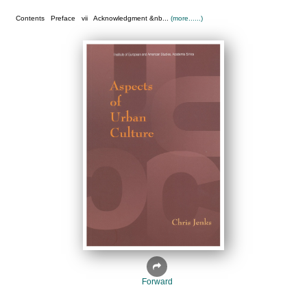
Contents Preface vii Acknowledgment &nb...
(more......)
Forward