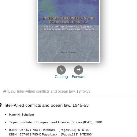
Catalog
Forward
[Law] Inter-Allied conflicts and ocean law, 1945-53
Inter-Allied conflicts and ocean law, 1945-53
Harry N. Scheiber
Taipei：Institute of European and American Studies (IEAS)，2001
ISBN：957-671-784-1 Hardback (Pages:233) NTD700
ISBN：957-671-785-X Paperback (Pages:233) NTD500