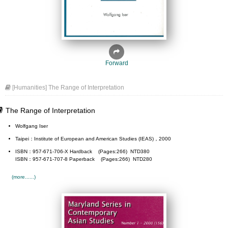
Forward
[Humanities] The Range of Interpretation
The Range of Interpretation
Wolfgang Iser
Taipei：Institute of European and American Studies (IEAS)，2000
ISBN：957-671-706-X Hardback (Pages:266) NTD380
ISBN：957-671-707-8 Paperback (Pages:266) NTD280
(more......)