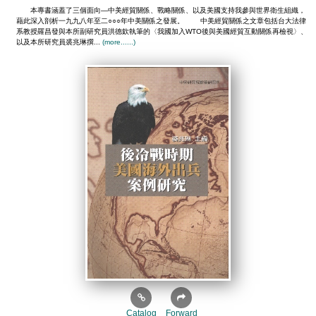
本專書涵蓋了三個面向—中美經貿關係、戰略關係、以及美國支持我參與世界衛生組織，
藉此深入剖析一九九八年至二○○○年中美關係之發展。 中美經貿關係之文章包括台大法律
系教授羅昌發與本所副研究員洪德欽執筆的〈我國加入WTO後與美國經貿互動關係再檢視〉、
以及本所研究員裘兆琳撰...
(more......)
Catalog
Forward