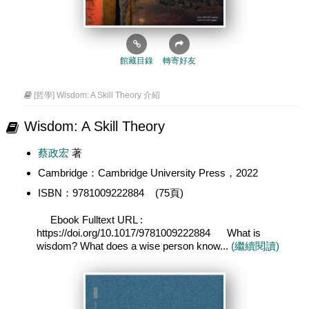
館藏目錄
轉寄好友
[哲學] Wisdom: A Skill Theory 介紹
Wisdom: A Skill Theory
蔡政宏
著
Cambridge：Cambridge University Press，2022
ISBN：9781009222884 (75頁)
Ebook Fulltext URL :
https://doi.org/10.1017/9781009222884 What is
wisdom? What does a wise person know...
(繼續閱讀)