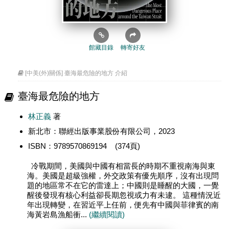
館藏目錄
轉寄好友
[中美(外)關係] 臺海最危險的地方 介紹
臺海最危險的地方
林正義
著
新北市：聯經出版事業股份有限公司，2023
ISBN：9789570869194 (374頁)
冷戰期間，美國與中國有相當長的時期不重視南海與東
海。美國是超級強權，外交政策有優先順序，沒有出現問
題的地區常不在它的雷達上；中國則是睡醒的大國，一覺
醒後發現有核心利益卻長期忽視或力有未逮。 這種情況近
年出現轉變，在習近平上任前，便先有中國與菲律賓的南
海黃岩島漁船衝...
(繼續閱讀)