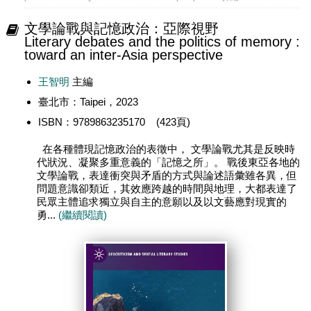
文學論戰與記憶政治：亞際視野
Literary debates and the politics of memory :
toward an inter-Asia perspective
王智明
主編
臺北市：Taipei，2023
ISBN：9789863235170 (423頁)
在各種體現記憶政治的表徵中， 文學論戰尤其是反映時
代狀況、凝聚多重意義的「記憶之所」。 戰後東亞各地的
文學論戰，表達衝突與矛盾的方式與論述語彙雖各異，但
問題意識卻類近，其效應跨越的時間與地理，大都表達了
民眾主體追求獨立與自主的意願以及以文藝應對現實的
勇...
(繼續閱讀)