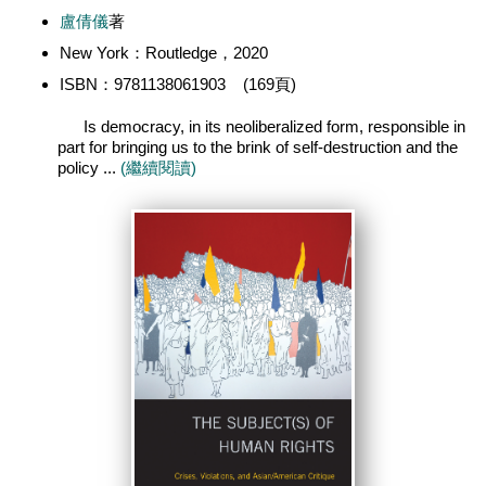
盧倩儀
著
New York：Routledge，2020
ISBN：9781138061903 (169頁)
Is democracy, in its neoliberalized form, responsible in
part for bringing us to the brink of self-destruction and the
policy ...
(繼續閱讀)