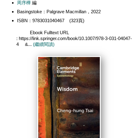
周序樺
編
Basingstoke：Palgrave Macmillan，2022
ISBN：9783031040467 (323頁)
Ebook Fulltext URL
: https://link.springer.com/book/10.1007/978-3-031-04047-
4 &...
(繼續閱讀)