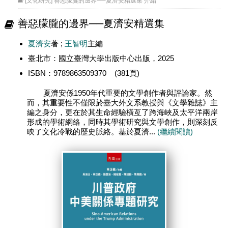
[文化研究] 善惡朦朧的邊界──夏濟安精選集 介紹
善惡朦朧的邊界──夏濟安精選集
夏濟安
著 ;
王智明
主編
臺北市：國立臺灣大學出版中心出版，2025
ISBN：9789863509370 (381頁)
夏濟安係1950年代重要的文學創作者與評論家。然
而，其重要性不僅限於臺大外文系教授與《文學雜誌》主
編之身分，更在於其生命經驗橫亙了跨海峽及太平洋兩岸
形成的學術網絡，同時其學術研究與文學創作，則深刻反
映了文化冷戰的歷史脈絡。基於夏濟...
(繼續閱讀)