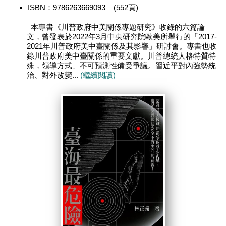
ISBN：9786263669093 (552頁)
本專書《川普政府中美關係專題研究》收錄的六篇論
文，曾發表於2022年3月中央研究院歐美所舉行的「2017-
2021年川普政府美中臺關係及其影響」研討會。專書也收
錄川普政府美中臺關係的重要文獻。川普總統人格特質特
殊，領導方式、不可預測性備受爭議。習近平對內強勢統
治、對外改變...
(繼續閱讀)