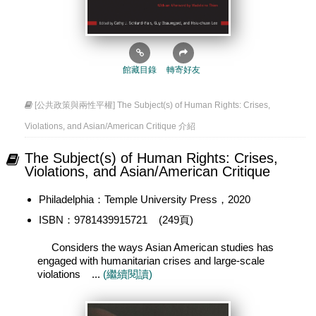
館藏目錄
轉寄好友
[公共政策與兩性平權] The Subject(s) of Human Rights: Crises,
Violations, and Asian/American Critique 介紹
The Subject(s) of Human Rights: Crises,
Violations, and Asian/American Critique
Philadelphia：Temple University Press，2020
ISBN：9781439915721 (249頁)
Considers the ways Asian American studies has
engaged with humanitarian crises and large-scale
violations ...
(繼續閱讀)