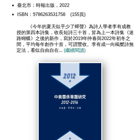
臺北市：時報出版，2022
ISBN：9786263531758 (155頁)
《今年的夏天似乎少了蟬聲》為詩人學者李有成教
授的第四本詩集，收長短詩三十首，皆為上一本詩集《迷
路蝴蝶》之後的新作，寫於2019年仲春與2022年初冬之
間，平均每年創作十首，可謂豐收。李有成一向楬櫫詩無
定法，看似自由自在...
(繼續閱讀)