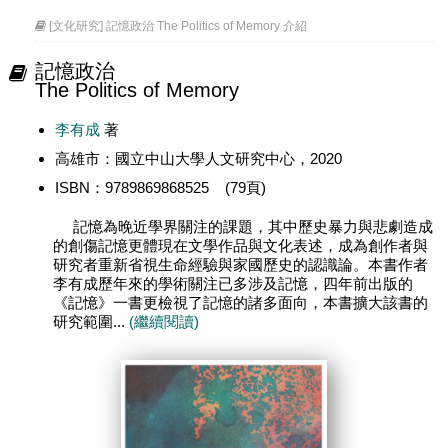
[文化研究] 記憶政治 The Politics of Memory 介紹
記憶政治
The Politics of Memory
李有成
著
高雄市：國立中山大學人文研究中心，2020
ISBN：9789869868525 (79頁)
記憶為晚近學界關注的課題，其中歷史暴力與悲劇造成
的創傷記憶更體現在文學作品與文化表述，成為創作者與
研究者重新省視生命經驗與家國歷史的認識論。本書作者
李有成歷年來的學術關注已多涉及記憶，四年前出版的
《記憶》一書更檢視了記憶的諸多面向，本書擴大該書的
研究範圍...
(繼續閱讀)