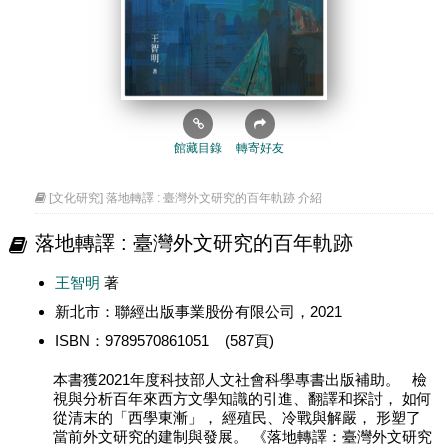
館藏目錄
轉寄好友
[文化研究] 落地轉譯 : 臺灣外文研究的百年軌跡 介紹
落地轉譯 : 臺灣外文研究的百年軌跡
王智明
著
新北市：聯經出版事業股份有限公司，2021
ISBN：9789570861051 (587頁)
本書獲2021年度科技部人文社會科學專書出版補助。 檢
視與分析百年來西方文學知識的引進、翻譯和探討， 如何
從清末的「西學東漸」， 經殖民、冷戰與解嚴， 形塑了
當前外文研究的建制與發展。 《落地轉譯：臺灣外文研究